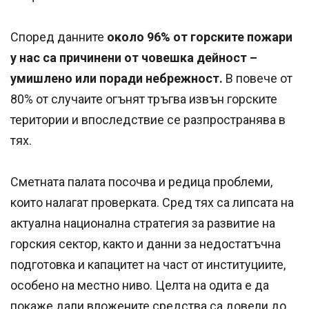
Според данните
около 96% от горските пожари
у нас са причинени от човешка дейност –
умишлено или поради небрежност.
В повече от
80% от случаите огънят тръгва извън горските
територии и впоследствие се разпространява в
тях.
Сметната палата посочва и редица проблеми,
които налагат проверката. Сред тях са липсата на
актуална национална стратегия за развитие на
горския сектор, както и данни за недостатъчна
подготовка и капацитет на част от институциите,
особено на местно ниво. Целта на одита е да
покаже дали вложените средства са довели до