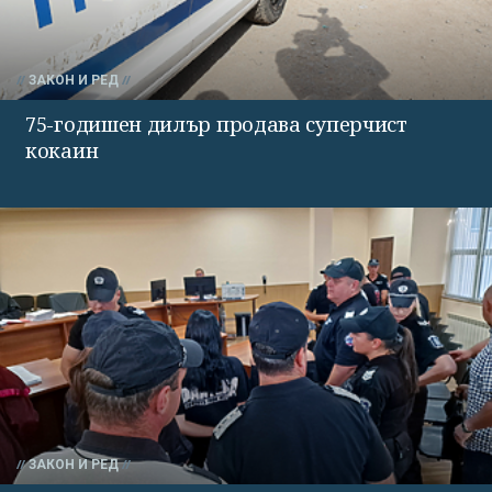
ЗАКОН И РЕД
75-годишен дилър продава суперчист
кокаин
ЗАКОН И РЕД