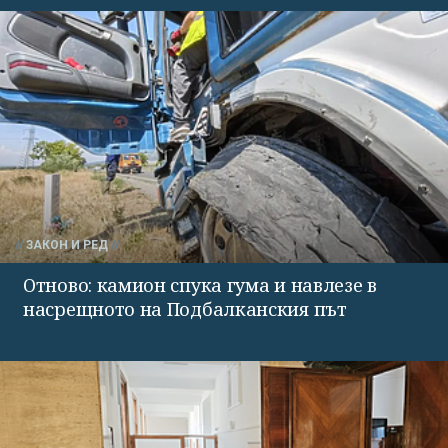
ЗАКОН И РЕД
Отново: камион спука гума и навлезе в
насрещното на Подбалканския път