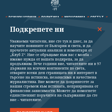
ВСИЧКИ НОВИНИ
ПОЛИТИКА
ИКОНОМИКА
СВЕТЪТ
Подкрепете ни
СПОРТ
КУЛТУРА
ТЕХНОЛОГИИ
КАЛЕЙДОСКОП
МНЕНИЯ
Уважаеми читатели, вие сте тук и днес, за да
научите новините от България и света, и да
прочетете актуални анализи и коментари от
„Клуб Z“. Ние се обръщаме към вас с молба –
имаме нужда от вашата подкрепа, за да
продължим. Вече години вие, читателите ни в 97
Общи условия
Политика за поверителност
държави на всички континенти по света,
отваряте всеки ден страницата ни в интернет в
Реклама
Партньори
Контакти
За Клуб Z
търсене на истинска, независима и качествена
Екип
Подкрепете ни
журналистика. Вие можете да допринесете за
нашия стремеж към истината, неприкривана от
финансови зависимости. Можете да помогнете
единственият поръчител на съдържание да сте
Издател на www.clubz.bg е „Клуб Зебра Медия“ ЕООД, София, ул. "Алеко
вие – читателите.
Константинов" 3. Всички права запазени 2026 „Клуб Зебра Медия“
ЕООД.
Препечатването на материали, снимки и видео от www.clubz.bg без
разрешение ще бъде преследвано по съдебен път, съгласно