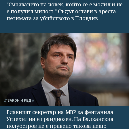
"Смазването на човек, който се е молил и не
е получил милост." Съдът остави в ареста
петимата за убийството в Пловдив
ЗАКОН И РЕД
Главният секретар на МВР за фентанила:
Успехът ни е грандиозен. На Балканския
полуостров не е правено такова нещо