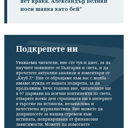
пет крака. Александър Велики
носи шапка като бей"
Подкрепете ни
Уважаеми читатели, вие сте тук и днес, за да
научите новините от България и света, и да
прочетете актуални анализи и коментари от
„Клуб Z“. Ние се обръщаме към вас с молба –
имаме нужда от вашата подкрепа, за да
продължим. Вече години вие, читателите ни
в 97 държави на всички континенти по света,
отваряте всеки ден страницата ни в интернет
в търсене на истинска, независима и
качествена журналистика. Вие можете да
допринесете за нашия стремеж към
истината, неприкривана от финансови
зависимости. Можете да помогнете