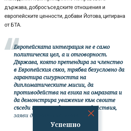
държава, добросъседските отношения и
европейските ценности, добави Йотова, цитирана
от БТА.
Европейската интеграция не е само
политическа цел, а и отговорност.
Държава, която претендира за членство
в Европейския съюз, трябва безусловно да
гарантира сигурността на
дипломатическите мисии, да
противодейства на езика на омразата и
да демонстрира уважение към своите
съседи не само с думи, но и с действия,
заяви държавният глава.
Успешно