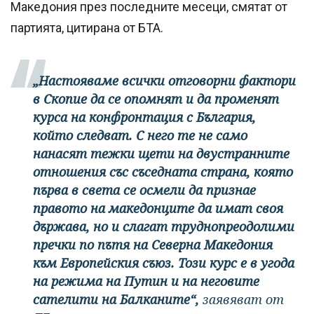
Македония през последните месеци, смятат от
партията, цитирана от БТА.
„Настояваме всички отговорни фактори
в Скопие да се опомнят и да променят
курса на конфронтация с България,
който следват. С него те не само
нанасят тежки щети на двустранните
отношения със съседната страна, която
първа в света се осмели да признае
правото на македонците да имат своя
държава, но и слагат труднопреодолими
пречки по пътя на Северна Македония
към Европейския съюз. Този курс е в угода
на режима на Путин и на неговите
сателити на Балканите“,
заявяват от