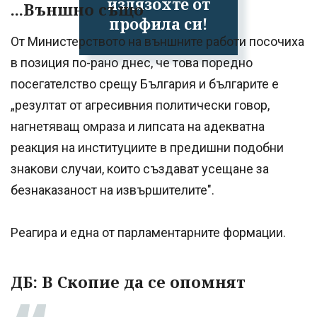
излязохте от
...Външно също
профила си!
От Министерството на външните работи посочиха
в позиция по-рано днес, че това поредно
посегателство срещу България и българите е
„резултат от агресивния политически говор,
нагнетяващ омраза и липсата на адекватна
реакция на институциите в предишни подобни
знакови случаи, които създават усещане за
безнаказаност на извършителите".
Реагира и една от парламентарните формации.
ДБ: В Скопие да се опомнят