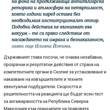
на фона на продължаваща антибългарска
реторика и атмосфера на нетърпимост,
която години наред остава без
необходимия институционален отпор.
Подобни действия не възникват във
вакуум – те са пряко следствие от
насаждането на омраза и безнаказаност,
заяви още Илияна Йотова.
Държавният глава посочи, че очаква незабавни,
прозрачни и резултатни действия от страна на
компетентните органи в Скопие за установяване и
наказване на извършителите и техните
евентуални подбудители. Скоростта и
решителността на реакцията ще бъдат ясен тест
за ангажираността на Република Северна
Македония към принципите на правовата