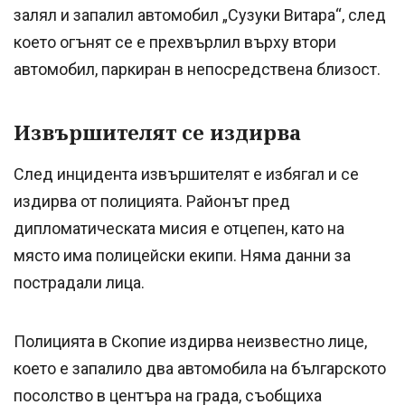
залял и запалил автомобил „Сузуки Витара“, след
което огънят се е прехвърлил върху втори
автомобил, паркиран в непосредствена близост.
Извършителят се издирва
След инцидента извършителят е избягал и се
издирва от полицията. Районът пред
дипломатическата мисия е отцепен, като на
място има полицейски екипи. Няма данни за
пострадали лица.
Полицията в Скопие издирва неизвестно лице,
което е запалило два автомобила на българското
посолство в центъра на града, съобщиха