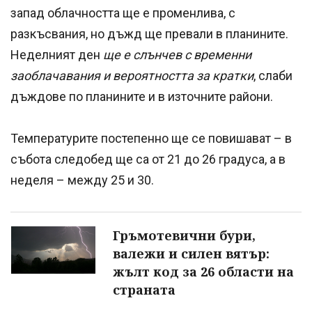
запад облачността ще е променлива, с
разкъсвания, но дъжд ще превали в планините.
Неделният ден
ще е слънчев с временни
заоблачавания и вероятността за кратки
, слаби
дъждове по планините и в източните райони.
Температурите постепенно ще се повишават – в
събота следобед ще са от 21 до 26 градуса, а в
неделя – между 25 и 30.
Гръмотевични бури,
валежи и силен вятър:
жълт код за 26 области на
страната