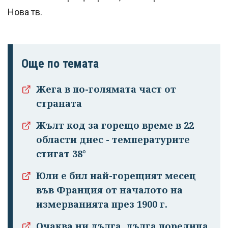
Нова тв.
Още по темата
Жега в по-голямата част от
страната
Жълт код за горещо време в 22
области днес - температурите
стигат 38°
Юли е бил най-горещият месец
във Франция от началото на
измерванията през 1900 г.
Очаква ни дълга, дълга поредица