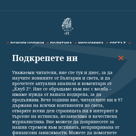
ВСИЧКИ НОВИНИ
ПОЛИТИКА
ИКОНОМИКА
СВЕТЪТ
Подкрепете ни
СПОРТ
КУЛТУРА
ТЕХНОЛОГИИ
КАЛЕЙДОСКОП
МНЕНИЯ
Уважаеми читатели, вие сте тук и днес, за да
научите новините от България и света, и да
прочетете актуални анализи и коментари от
„Клуб Z“. Ние се обръщаме към вас с молба –
имаме нужда от вашата подкрепа, за да
продължим. Вече години вие, читателите ни в 97
Общи условия
Политика за поверителност
държави на всички континенти по света,
отваряте всеки ден страницата ни в интернет в
Реклама
Партньори
Контакти
За Клуб Z
търсене на истинска, независима и качествена
Екип
Подкрепете ни
журналистика. Вие можете да допринесете за
нашия стремеж към истината, неприкривана от
финансови зависимости. Можете да помогнете