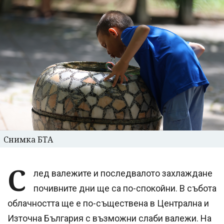
Снимка БТА
С
лед валежите и последвалото захлаждане
почивните дни ще са по-спокойни. В събота
облачността ще е по-съществена в Централна и
Източна България с възможни слаби валежи. На