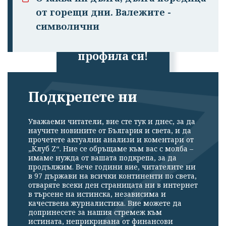
от горещи дни. Валежите -
Успешно
символични
излязохте от
профила си!
Подкрепете ни
Уважаеми читатели, вие сте тук и днес, за да
научите новините от България и света, и да
прочетете актуални анализи и коментари от
„Клуб Z“. Ние се обръщаме към вас с молба –
имаме нужда от вашата подкрепа, за да
продължим. Вече години вие, читателите ни
в 97 държави на всички континенти по света,
отваряте всеки ден страницата ни в интернет
в търсене на истинска, независима и
качествена журналистика. Вие можете да
допринесете за нашия стремеж към
истината, неприкривана от финансови