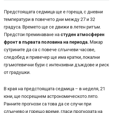
Предстоящата седмица ще е гореща, с дневни
температури в повечето дни между 27 и 32
градуса. Времето ще се движи в летен ритъм.
Предстои преминаване на
студен атмосферен
фронт в първата половина на периода.
Макар
сутрините да са с повече слънчеви часове,
следобед и привечер ще има кратки, локални
гръмотевични бури с интензивни дъждове и риск
от градушки.
В края на предстоящата седмица – в неделя, 21
юни, ще посрещнем астрономическото лято.
Ранните прогнози са това да се случи при
слънчево и горещо време, гласи прогнозата на