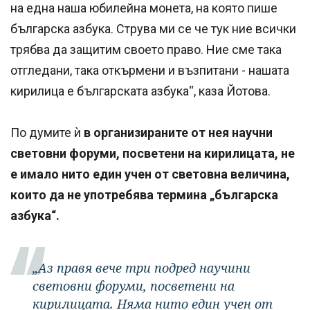
на една наша юбилейна монета, на която пише
българска азбука. Струва ми се че тук ние всички
трябва да защитим своето право. Ние сме така
отгледани, така откърмени и възпитани - нашата
кирилица е българската азбука“, каза Йотова.
По думите ѝ
в организираните от нея научни
световни форуми, посветени на кирилицата, не
е имало нито един учен от световна величина,
които да не употребява термина „българска
азбука“.
„Аз правя вече три подред научини
световни форуми, посветени на
кирилицата. Няма нито един учен от