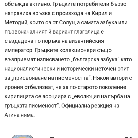
обсъжда активно. Гръцките потребители бързо
направиха връзка с произхода на Кирил и
Методий, които са от Солун, а самата азбука или
първоначалният й вариант глаголица е
създадена по поръка на византийския
император. Гръцките колекционери също
възприемат изписването „българска азбука“ като
националистически и исторически неточен опит
за „присвояване на писмеността“. Някои автори с
ирония отбелязват, че за по-старото поколение
кирилицата се асоциира с „еволюция на гърба на
гръцката писменост“. Официална реакция на
Атина няма.