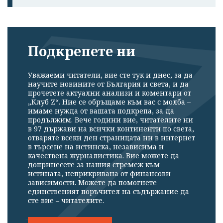
Подкрепете ни
Уважаеми читатели, вие сте тук и днес, за да
научите новините от България и света, и да
прочетете актуални анализи и коментари от
„Клуб Z“. Ние се обръщаме към вас с молба –
имаме нужда от вашата подкрепа, за да
продължим. Вече години вие, читателите ни
в 97 държави на всички континенти по света,
отваряте всеки ден страницата ни в интернет
в търсене на истинска, независима и
качествена журналистика. Вие можете да
допринесете за нашия стремеж към
истината, неприкривана от финансови
зависимости. Можете да помогнете
единственият поръчител на съдържание да
сте вие – читателите.