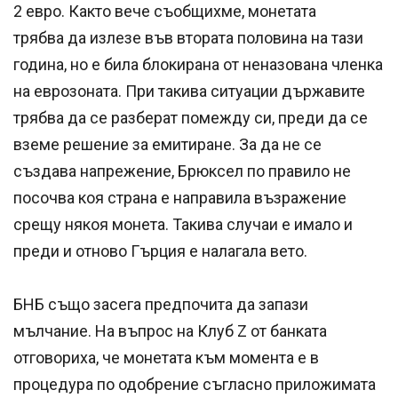
2 евро. Както вече съобщихме, монетата
трябва да излезе във втората половина на тази
година, но е била блокирана от неназована членка
на еврозоната. При такива ситуации държавите
трябва да се разберат помежду си, преди да се
вземе решение за емитиране. За да не се
създава напрежение, Брюксел по правило не
посочва коя страна е направила възражение
срещу някоя монета. Такива случаи е имало и
преди и отново Гърция е налагала вето.
БНБ също засега предпочита да запази
мълчание. На въпрос на Клуб Z от банката
отговориха, че монетата към момента е в
процедура по одобрение съгласно приложимата