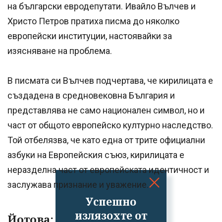
на български евродепутати. Ивайло Вълчев и
Христо Петров пратиха писма до няколко
европейски институции, настоявайки за
изясняване на проблема.
В писмата си Вълчев подчертава, че кирилицата е
създадена в средновековна България и
представлява не само национален символ, но и
част от общото европейско културно наследство.
Той отбелязва, че като една от трите официални
азбуки на Европейския съюз, кирилицата е
неразделна част от европейската идентичност и
заслужава признание и уважение.
Успешно
излязохте от
Йотова: