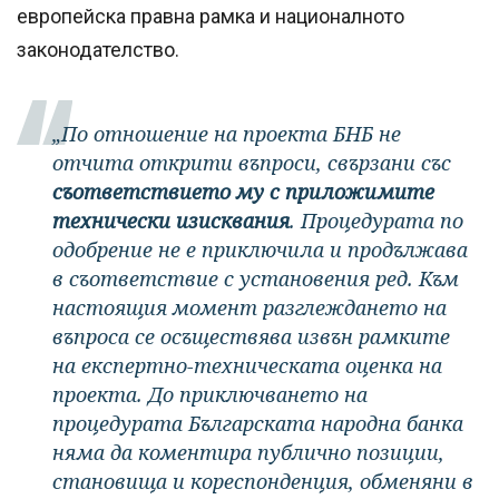
европейска правна рамка и националното
законодателство.
„По отношение на проекта БНБ не
отчита открити въпроси, свързани със
съответствието му с приложимите
технически изисквания
. Процедурата по
одобрение не е приключила и продължава
в съответствие с установения ред. Към
настоящия момент разглеждането на
въпроса се осъществява извън рамките
на експертно-техническата оценка на
проекта. До приключването на
процедурата Българската народна банка
няма да коментира публично позиции,
становища и кореспонденция, обменяни в