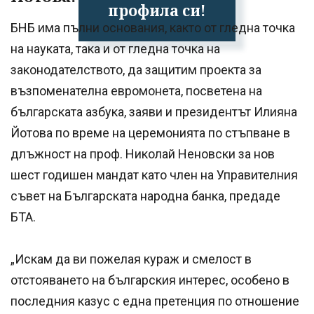
профила си!
БНБ има пълни основания, както от гледна точка
на науката, така и от гледна точка на
законодателството, да защитим проекта за
възпоменателна евромонета, посветена на
българската азбука, заяви и президентът Илияна
Йотова по време на церемонията по стъпване в
длъжност на проф. Николай Неновски за нов
шест годишен мандат като член на Управителния
съвет на Българската народна банка, предаде
БТА.
„Искам да ви пожелая кураж и смелост в
отстояването на българския интерес, особено в
последния казус с една претенция по отношение