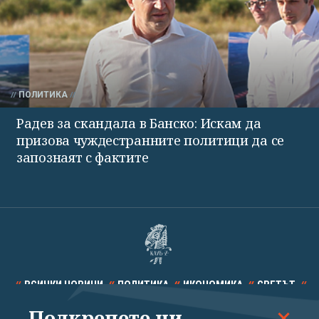
ПОЛИТИКА
Радев за скандала в Банско: Искам да
призова чуждестранните политици да се
запознаят с фактите
ВСИЧКИ НОВИНИ
ПОЛИТИКА
ИКОНОМИКА
СВЕТЪТ
Подкрепете ни
СПОРТ
КУЛТУРА
ТЕХНОЛОГИИ
КАЛЕЙДОСКОП