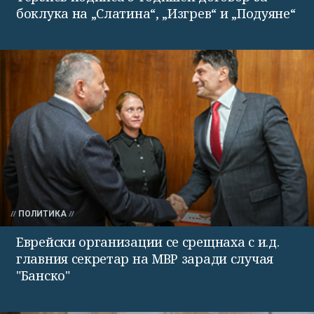
боклука на „Слатина“, „Изгрев“ и „Подуяне“
ПОЛИТИКА
Еврейски организации се срещнаха с и.д.
главния секретар на МВР заради случая
"Банско"