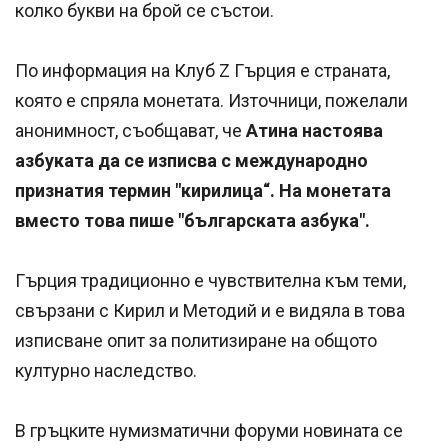
колко букви на брой се състои.
По информация на Клуб Z Гърция е страната,
която е спряла монетата. Източници, пожелали
анонимност, съобщават, че
Атина настоява
азбуката да се изписва с международно
признатия термин "кирилица“. На монетата
вместо това пише "българската азбука".
Гърция традиционно е чувствителна към теми,
свързани с Кирил и Методий и е видяла в това
изписване опит за политизиране на общото
културно наследство.
В гръцките нумизматични форуми новината се