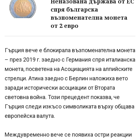
Неназована държава от ЕС
спря българска
възпоменателна монета
от 2 евро
Гърция вече е блокирала възпоменателна монета
– през 2019 г. заедно с Германия спря италианска
монета, посветена на Асоциацията на алпийските
стрелци. Атина заедно с Берлин наложиха вето
заради исторически асоциации от Втората
световна война. Този прецедент показва, че
Гърция следи изкъсо символиката върху общава
европейска валута.
Междувременно вече се появиха остри реакции