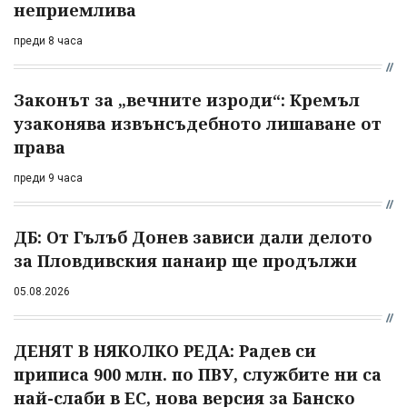
неприемлива
преди 8 часа
Законът за „вечните изроди“: Кремъл
узаконява извънсъдебното лишаване от
права
преди 9 часа
ДБ: От Гълъб Донев зависи дали делото
за Пловдивския панаир ще продължи
05.08.2026
ДЕНЯТ В НЯКОЛКО РЕДА: Радев си
приписа 900 млн. по ПВУ, службите ни са
най-слаби в ЕС, нова версия за Банско