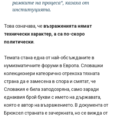
рамките на процеса“, казаха от
институцията.
Това означава, че
възраженията нямат
технически характер, а са по-скоро
политически
.
Темата стана една от най-обсъжданите в
нумизматичните форуми в Европа. Словашки
колекционери катеорично отрекоха тяхната
страна да е замесена в спора и смятат, че
Словакия е била заподозряна, само заради
еднаквия брой букви с името на държавата,
която е автор на възражението. В документа от
Брюксел страната е зачеркната, но се вижда от