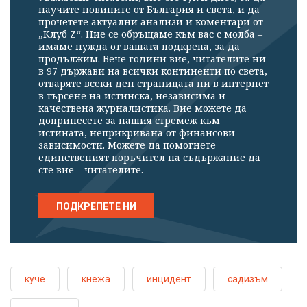
научите новините от България и света, и да
прочетете актуални анализи и коментари от
„Клуб Z“. Ние се обръщаме към вас с молба –
имаме нужда от вашата подкрепа, за да
продължим. Вече години вие, читателите ни
в 97 държави на всички континенти по света,
отваряте всеки ден страницата ни в интернет
в търсене на истинска, независима и
качествена журналистика. Вие можете да
допринесете за нашия стремеж към
истината, неприкривана от финансови
зависимости. Можете да помогнете
единственият поръчител на съдържание да
сте вие – читателите.
ПОДКРЕПЕТЕ НИ
куче
кнежа
инцидент
садизъм