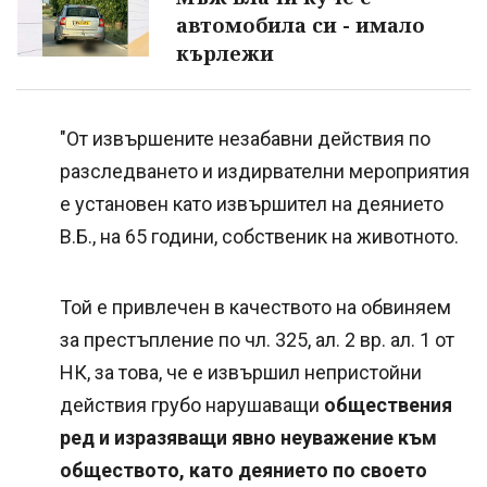
автомобила си - имало
кърлежи
"От извършените незабавни действия по
разследването и издирвателни мероприятия
е установен като извършител на деянието
В.Б., на 65 години, собственик на животното.
Той е привлечен в качеството на обвиняем
за престъпление по чл. 325, ал. 2 вр. ал. 1 от
НК, за това, че е извършил непристойни
действия грубо нарушаващи
обществения
ред и изразяващи явно неуважение към
обществото, като деянието по своето