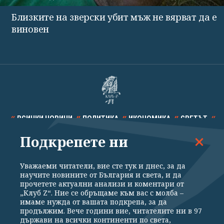
Близките на зверски убит мъж не вярват да е
виновен
ВСИЧКИ НОВИНИ
ПОЛИТИКА
ИКОНОМИКА
СВЕТЪТ
Подкрепете ни
СПОРТ
КУЛТУРА
ТЕХНОЛОГИИ
КАЛЕЙДОСКОП
МНЕНИЯ
Уважаеми читатели, вие сте тук и днес, за да
научите новините от България и света, и да
прочетете актуални анализи и коментари от
„Клуб Z“. Ние се обръщаме към вас с молба –
имаме нужда от вашата подкрепа, за да
продължим. Вече години вие, читателите ни в 97
Общи условия
Политика за поверителност
държави на всички континенти по света,