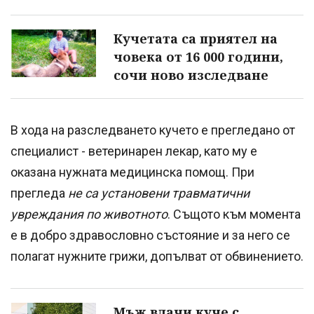
Кучетата са приятел на
човека от 16 000 години,
сочи ново изследване
В хода на разследването кучето е прегледано от
специалист - ветеринарен лекар, като му е
оказана нужната медицинска помощ. При
прегледа
не са установени травматични
увреждания по животното
. Същото към момента
е в добро здравословно състояние и за него се
полагат нужните грижи, допълват от обвинението.
Мъж влачи куче с