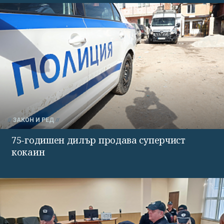
ЗАКОН И РЕД
75-годишен дилър продава суперчист
кокаин