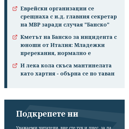
Еврейски организации се
срещнаха с и.д. главния секретар
на МВР заради случая "Банско"
Успешно
излязохте от
Кметът на Банско за инцидента с
профила си!
юноши от Италия: Младежки
пререкания, нормално е
И лека кола скъса мантинелата
като хартия - обърна се по таван
Подкрепете ни
Уважаеми читатели, вие сте тук и днес, за да