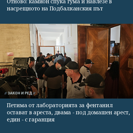
Отново: камион спука гума и навлезе в
насрещното на Подбалканския път
ЗАКОН И РЕД
Петима от лабораторията за фентанил
остават в ареста, двама - под домашен арест,
един - с гаранция