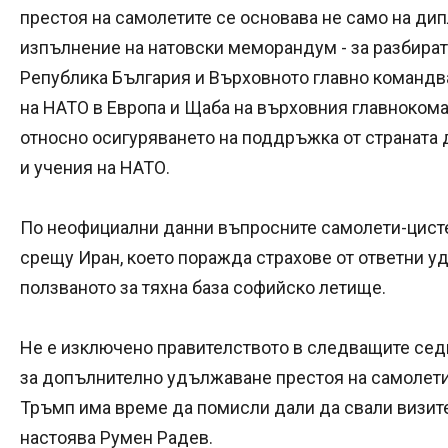
престоя на самолетите се основава не само на дип
изпълнение на натовски меморандум - за разбира
Република България и Върховното главно команд
на НАТО в Европа и Щаба на върховния главноком
относно осигуряването на поддръжка от страната
и учения на НАТО.
По неофициални данни въпросните самолети-цисте
срещу Иран, което поражда страхове от ответни у
ползваното за тяхна база софийско летище.
Не е изключено правителството в следващите се
за допълнително удължаване престоя на самолети
Тръмп има време да помисли дали да свали визите
настоява Румен Радев.