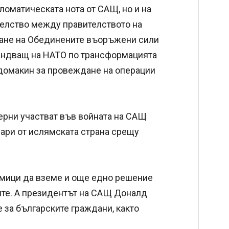
ломатическата нота от САЩ, но и на
телство между правителството на
ване на Обединените въоръжени сили
андващ на НАТО по трансформацията
 домакин за провеждане на операции
рни участват във войната на САЩ
дари от ислямската страна срещу
дмици да вземе и още едно решение
те. А президентът на САЩ Доналд
 за българските граждани, както