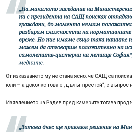
„На миналото заседание на Министерския 
ни с президента на САЩ поисках отпадане
граждани, до момента нямам положителе
разбирам сложността на нормативните 
време. Но ние имаме също така нашите п
можем да отговорим положително на иск
самолетите-цистерни на летище София“
медиите.
От изказването му не стана ясно, че САЩ са поиск
юли – а доколко това е „дълъг престой“, е въпрос 
Изявлението на Радев пред камерите тогава продъ
„Затова днес ще приемем решение на Мин