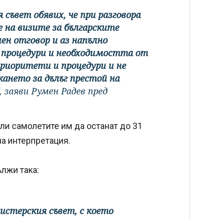
съвет обявих, че при разговора
 на визите за българските
н отговор и аз напълно
процедури и необходимостта от
риоритети и процедури и не
ането за дълъг престой на
, заяви Румен Радев пред
али самолетите им да останат до 31
на интерпретация.
лжи така:
истерския съвет, с което