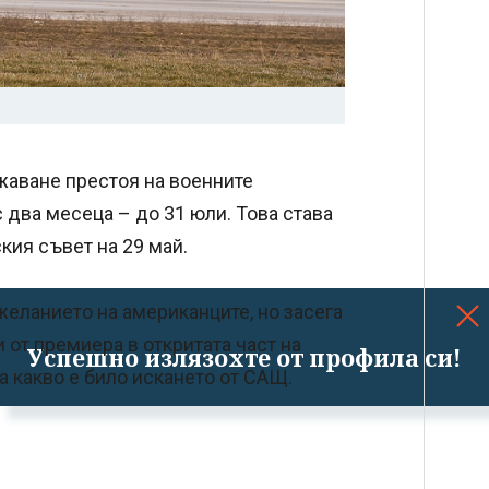
жаване престоя на военните
два месеца – до 31 юли. Това става
кия съвет на 29 май.
еланието на американците, но засега
 от премиера в откритата част на
Успешно излязохте от профила си!
а какво е било искането от САЩ.