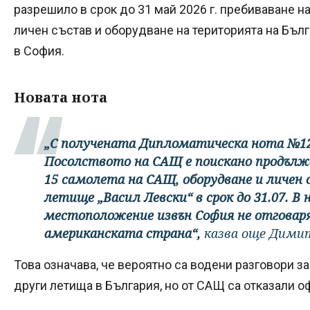
разрешило в срок до 31 май 2026 г. пребиваване 
личен състав и оборудване на територията на Бълг
в София.
Новата нота
„С получената Дипломатическа нота №12
Посолството на САЩ е поискано продължа
15 самолета на САЩ, оборудване и личен
летище „Васил Левски“ в срок до 31.07. В
местоположение извън София не отговаря
американската страна“,
казва още Дими
Това означава, че вероятно са водени разговори з
други летища в България, но от САЩ са отказали о