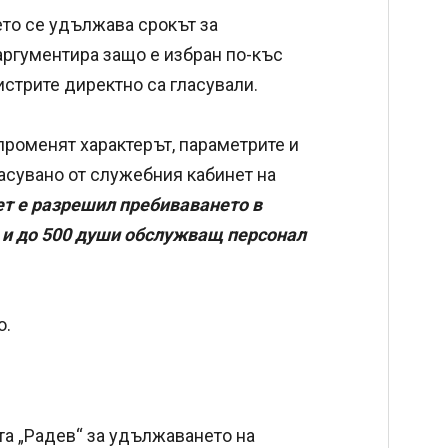
то се удължава срокът за
аргументира защо е избран по-къс
нистрите директно са гласували.
променят характерът, параметрите и
асувано от служебния кабинет на
т е разрешил пребиваването в
а и до 500 души обслужващ персонал
о.
та „Радев“ за удължаването на