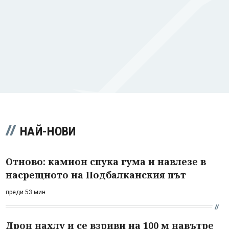
НАЙ-НОВИ
Отново: камион спука гума и навлезе в
насрещното на Подбалканския път
преди 53 мин
Дрон нахлу и се взриви на 100 м навътре