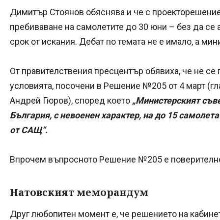
Димитър Стоянов обяснява и че с проекторешение
пребиваване на самолетите до 30 юни – без да се 
срок от искания. Дебат по темата не е имало, а ми
От правителствения пресцентър обявиха, че не се 
условията, посочени в Решение №205 от 4 март (гл
Андрей Гюров), според което
„Министерският съве
България, с невоенен характер, на до 15 самолет
от САЩ“.
Впрочем въпросното Решение №205 е поверителн
Натовският меморандум
Друг любопитен момент е, че решението на кабине