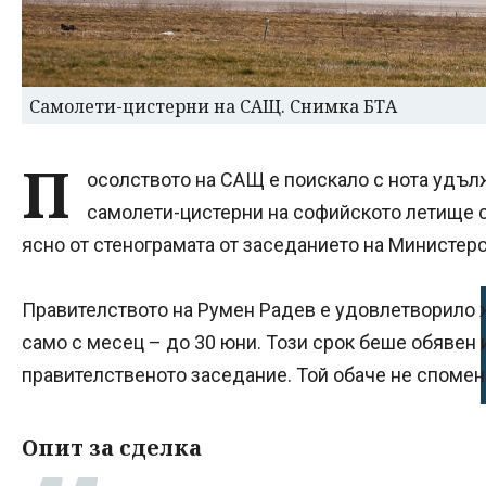
Самолети-цистерни на САЩ. Снимка БТА
П
осолството на САЩ е поискало с нота удъл
самолети-цистерни на софийското летище с 
ясно от стенограмата от заседанието на Министерс
Правителството на Румен Радев е удовлетворило ж
само с месец – до 30 юни. Този срок беше обявен и
правителственото заседание. Той обаче не спомен
Опит за сделка