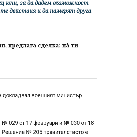
ец юни, за да дадем възможност
те действия и да намерят друга
п, предлага сделка: нà ти
о е докладвал военният министър
 № 029 от 17 февруари и № 030 от 18
с Решение № 205 правителството е