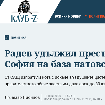
ВСИЧКИ НОВИНИ
ПОЛИТИК
ПОЛИТИКА
Радев удължил прест
София на база нато
От САЩ изпратили нота с искане въздушните цисте
правителството обаче засега им дава срок до 30 ю
11 юни 2026 г., 15:36 ч.
Лъчезар Лисицов
последна редакция 11 юни 2026 г., 16:18 ч.