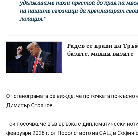
удължаваме този престой до края на мес
на нашите съюзници да препланират свои
локация.“
Радев се прави на Тръм
базите, махни визите
От стенограмата се вижда, че по точката по-късн
Димитър Стоянов.
Той посочва, че във връзка с дипломатически ноти
февруари 2026 г. от Посолството на САЩ в София 