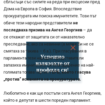
сблъсъци със силите на реда при ексцесии пред
Дома на Европа в София. Впоследствие
прокуратурата им поиска имунитетите. Този път
обаче тези народни представители
не
последваха призива на Ангел Георгиев
– да
се откажат от защитата си от наказателно
преследване, ако са невинни (а може би не се
смятаха за такива – б.а.). При гласувания в
Успешно
парламента тези народни представители
излязохте от
запазиха имунитетите си благодарение на най-
профила си!
голямата тогава партия
ГЕРБ, която гласува
„против“ исканията на прокуратурата.
Любопитно е как ще постъпи сега Ангел Георгиев,
който е депутат в шести пореден парламент.