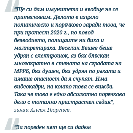
“Ще си дам имунитета и въобще не се
притеснявам. Делото е изцяло
политическо и поръчково заради това, че
при протест 2020 г., по повод
безводието, полицаите ни биха и
малтретираха. Веселин Вешев беше
удрян с електрошок, аз бях блъскан
многократно в стената на сградата на
МРРБ, бях душен, бях удрян по ръката и
имаше опасност да я счупят. Има
видеокадри, на които това се вижда.
Така че това е едно абсолютно поръчково
дело с тотално пристрастен съдия”
,
заяви Ангел Георгиев.
“За пореден път ще си дадем