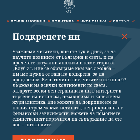
ВСИЧКИ НОВИНИ
ПОЛИТИКА
ИКОНОМИКА
СВЕТЪТ
Подкрепете ни
СПОРТ
КУЛТУРА
ТЕХНОЛОГИИ
КАЛЕЙДОСКОП
МНЕНИЯ
Уважаеми читатели, вие сте тук и днес, за да
научите новините от България и света, и да
прочетете актуални анализи и коментари от
„Клуб Z“. Ние се обръщаме към вас с молба –
имаме нужда от вашата подкрепа, за да
продължим. Вече години вие, читателите ни в 97
Общи условия
Политика за поверителност
държави на всички континенти по света,
отваряте всеки ден страницата ни в интернет в
Реклама
Партньори
Контакти
За Клуб Z
търсене на истинска, независима и качествена
Екип
Подкрепете ни
журналистика. Вие можете да допринесете за
нашия стремеж към истината, неприкривана от
финансови зависимости. Можете да помогнете
единственият поръчител на съдържание да сте
Издател на www.clubz.bg е „Клуб Зебра Медия“ ЕООД, София, ул. "Алеко
вие – читателите.
Константинов" 3. Всички права запазени 2026 „Клуб Зебра Медия“
ЕООД.
Препечатването на материали, снимки и видео от www.clubz.bg без
разрешение ще бъде преследвано по съдебен път, съгласно