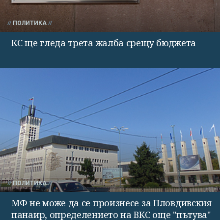
ПОЛИТИКА
КС ще гледа трета жалба срещу бюджета
ПОЛИТИКА
МФ не може да се произнесе за Пловдивския
панаир, определението на ВКС още "пътува"