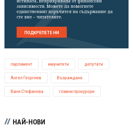
истината, неприкривана от финансови
зависимости. Можете да помогнете
единственият поръчител на съдържание да
сте вие – читателите.
ПОДКРЕПЕТЕ НИ
парламент
имунитети
депутати
Ангел Георгиев
Възраждане
Ваня Стефанова
главни прокурори
НАЙ-НОВИ