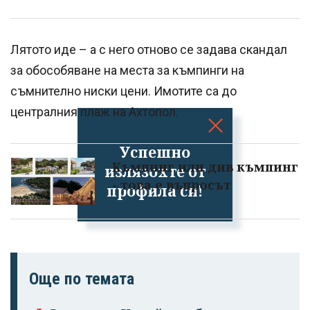
Лятото иде – а с него отново се задава скандал
за обособяване на места за къмпинги на
съмнително ниски цени. Имотите са до
централния плаж на Ахтопол.
Успешно
Къмпинг или див къмпинг
излязохте от
- това е въпросът
профила си!
Още по темата