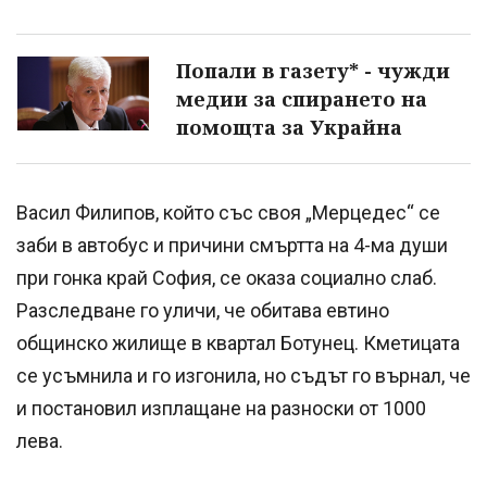
Попали в газету* - чужди
медии за спирането на
помощта за Украйна
Васил Филипов, който със своя „Мерцедес“ се
заби в автобус и причини смъртта на 4-ма души
при гонка край София, се оказа социално слаб.
Разследване го уличи, че обитава евтино
общинско жилище в квартал Ботунец. Кметицата
се усъмнила и го изгонила, но съдът го върнал, че
и постановил изплащане на разноски от 1000
лева.