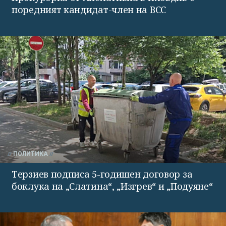
поредният кандидат-член на ВСС
ПОЛИТИКА
Терзиев подписа 5-годишен договор за
боклука на „Слатина“, „Изгрев“ и „Подуяне“