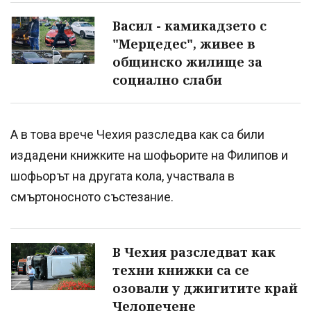
Васил - камикадзето с
"Мерцедес", живее в
общинско жилище за
социално слаби
А в това врече Чехия разследва как са били
издадени книжките на шофьорите на Филипов и
шофьорът на другата кола, участвала в
смъртоносното състезание.
В Чехия разследват как
техни книжки са се
озовали у джигитите край
Челопечене