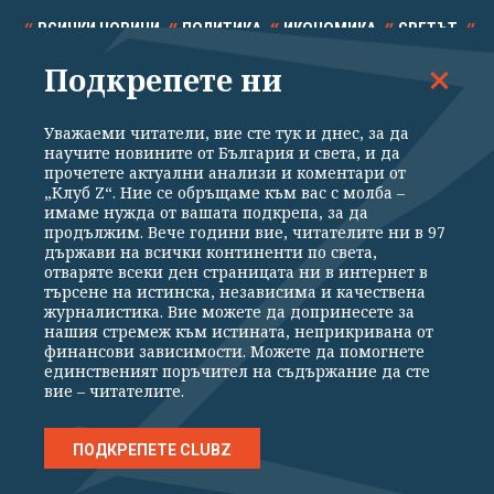
ВСИЧКИ НОВИНИ
ПОЛИТИКА
ИКОНОМИКА
СВЕТЪТ
Подкрепете ни
СПОРТ
КУЛТУРА
ТЕХНОЛОГИИ
КАЛЕЙДОСКОП
МНЕНИЯ
Уважаеми читатели, вие сте тук и днес, за да
научите новините от България и света, и да
прочетете актуални анализи и коментари от
„Клуб Z“. Ние се обръщаме към вас с молба –
имаме нужда от вашата подкрепа, за да
продължим. Вече години вие, читателите ни в 97
Общи условия
Политика за поверителност
държави на всички континенти по света,
отваряте всеки ден страницата ни в интернет в
Реклама
Партньори
Контакти
За Клуб Z
търсене на истинска, независима и качествена
Екип
Подкрепете ни
журналистика. Вие можете да допринесете за
нашия стремеж към истината, неприкривана от
финансови зависимости. Можете да помогнете
единственият поръчител на съдържание да сте
Издател на www.clubz.bg е „Клуб Зебра Медия“ ЕООД, София, ул. "Алеко
вие – читателите.
Константинов" 3. Всички права запазени 2026 „Клуб Зебра Медия“
ЕООД.
Препечатването на материали, снимки и видео от www.clubz.bg без
разрешение ще бъде преследвано по съдебен път, съгласно
ПОДКРЕПЕТЕ CLUBZ
ОБЩИТЕ УСЛОВИЯ