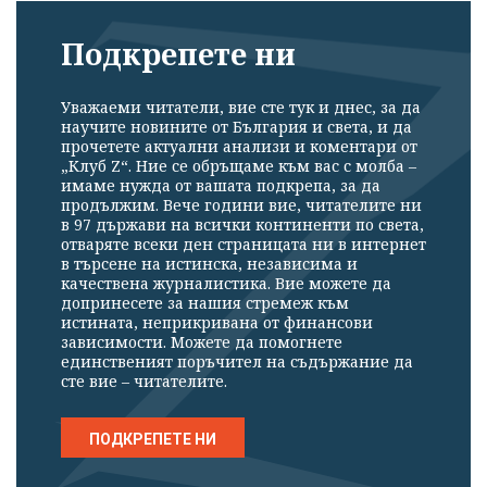
Подкрепете ни
Уважаеми читатели, вие сте тук и днес, за да
научите новините от България и света, и да
прочетете актуални анализи и коментари от
„Клуб Z“. Ние се обръщаме към вас с молба –
имаме нужда от вашата подкрепа, за да
продължим. Вече години вие, читателите ни
в 97 държави на всички континенти по света,
отваряте всеки ден страницата ни в интернет
в търсене на истинска, независима и
качествена журналистика. Вие можете да
допринесете за нашия стремеж към
истината, неприкривана от финансови
зависимости. Можете да помогнете
единственият поръчител на съдържание да
сте вие – читателите.
ПОДКРЕПЕТЕ НИ