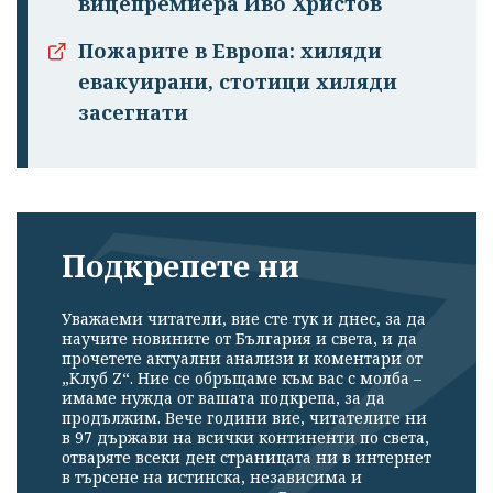
вицепремиера Иво Христов
Пожарите в Европа: хиляди
евакуирани, стотици хиляди
засегнати
Подкрепете ни
Уважаеми читатели, вие сте тук и днес, за да
Успешно
научите новините от България и света, и да
излязохте от
прочетете актуални анализи и коментари от
„Клуб Z“. Ние се обръщаме към вас с молба –
профила си!
имаме нужда от вашата подкрепа, за да
продължим. Вече години вие, читателите ни
в 97 държави на всички континенти по света,
отваряте всеки ден страницата ни в интернет
в търсене на истинска, независима и