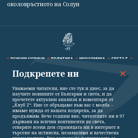
околовръстното на Солун
ВСИЧКИ НОВИНИ
ПОЛИТИКА
ИКОНОМИКА
СВЕТЪТ
Подкрепете ни
СПОРТ
КУЛТУРА
ТЕХНОЛОГИИ
КАЛЕЙДОСКОП
МНЕНИЯ
Уважаеми читатели, вие сте тук и днес, за да
научите новините от България и света, и да
прочетете актуални анализи и коментари от
„Клуб Z“. Ние се обръщаме към вас с молба –
имаме нужда от вашата подкрепа, за да
продължим. Вече години вие, читателите ни в 97
Общи условия
Политика за поверителност
държави на всички континенти по света,
отваряте всеки ден страницата ни в интернет в
Реклама
Партньори
Контакти
За Клуб Z
търсене на истинска, независима и качествена
Екип
Подкрепете ни