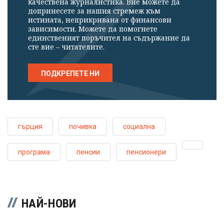
качествена журналистика. Вие можете да
допринесете за нашия стремеж към
истината, неприкривана от финансови
зависимости. Можете да помогнете
единственият поръчител на съдържание да
сте вие – читателите.
ПОДКРЕПЕТЕ НИ
гърция
почивка
социална
програма
пенсии
пенсионери
НАЙ-НОВИ