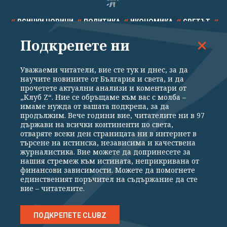
ВСИЧКИ НОВИНИ
ПОЛИТИКА
ИКОНОМИКА
СВЕТЪТ
Подкрепете ни
СПОРТ
КУЛТУРА
ТЕХНОЛОГИИ
КАЛЕЙДОСКОП
МНЕНИЯ
Уважаеми читатели, вие сте тук и днес, за да
научите новините от България и света, и да
прочетете актуални анализи и коментари от
„Клуб Z“. Ние се обръщаме към вас с молба –
имаме нужда от вашата подкрепа, за да
продължим. Вече години вие, читателите ни в 97
Общи условия
Политика за поверителност
държави на всички континенти по света,
отваряте всеки ден страницата ни в интернет в
Реклама
Партньори
Контакти
За Клуб Z
търсене на истинска, независима и качествена
Екип
Подкрепете ни
журналистика. Вие можете да допринесете за
нашия стремеж към истината, неприкривана от
финансови зависимости. Можете да помогнете
единственият поръчител на съдържание да сте
Издател на www.clubz.bg е „Клуб Зебра Медия“ ЕООД, София, ул. "Алеко
вие – читателите.
Константинов" 3. Всички права запазени 2026 „Клуб Зебра Медия“
ЕООД.
Препечатването на материали, снимки и видео от www.clubz.bg без
разрешение ще бъде преследвано по съдебен път, съгласно
ПОДКРЕПЕТЕ CLUBZ
ОБЩИТЕ УСЛОВИЯ