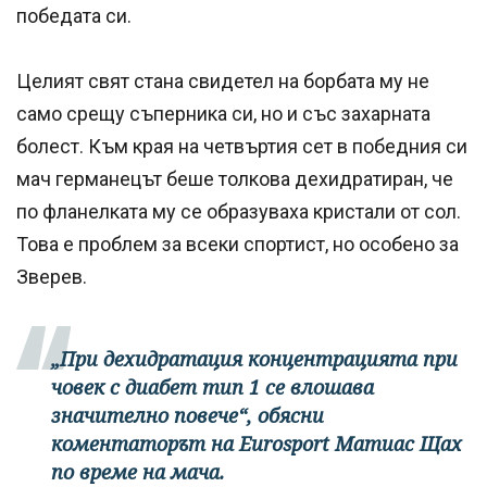
победата си.
Целият свят стана свидетел на борбата му не
само срещу съперника си, но и със захарната
болест. Към края на четвъртия сет в победния си
мач германецът беше толкова дехидратиран, че
по фланелката му се образуваха кристали от сол.
Това е проблем за всеки спортист, но особено за
Зверев.
„При дехидратация концентрацията при
човек с диабет тип 1 се влошава
значително повече“, обясни
коментаторът на Eurosport Матиас Щах
по време на мача.