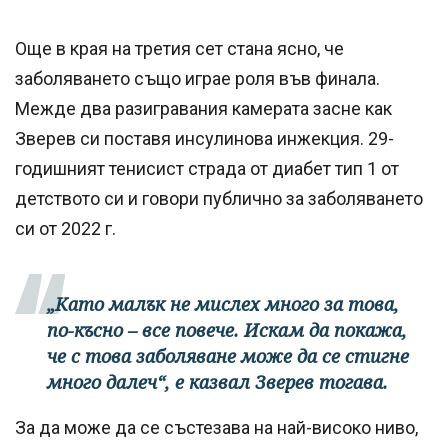
Още в края на третия сет стана ясно, че
заболяването също играе роля във финала.
Межде два разигравания камерата засне как
Зверев си поставя инсулинова инжекция. 29-
годишният тенисист страда от диабет тип 1 от
детството си и говори публично за заболяването
си от 2022 г.
„Като малък не мислех много за това,
по-късно – все повече. Искам да покажа,
че с това заболяване може да се стигне
много далеч“, е казвал Зверев тогава.
За да може да се състезава на най-високо ниво,