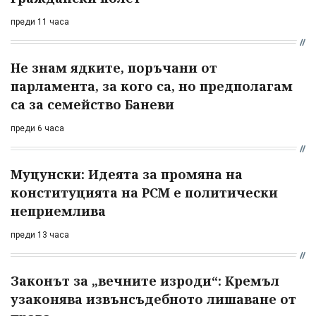
преди 11 часа
Не знам ядките, поръчани от
парламента, за кого са, но предполагам
са за семейство Баневи
преди 6 часа
Муцунски: Идеята за промяна на
конституцията на РСМ е политически
неприемлива
преди 13 часа
Законът за „вечните изроди“: Кремъл
узаконява извънсъдебното лишаване от