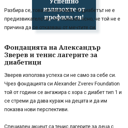
Успешно
излязохте от
Разбира се, това не означава, че диабетът не е
профила си!
предизвикателство. Но показва ясно, че той не е
причина да се отказваш от мечтите си.
Фондацията на Александър
Зверев и тенис лагерите за
диабетици
Зверев използва успеха си не само за себе си.
Чрез фондацията си Alexander Zverev Foundation
той от години се ангажира с хора с диабет тип 1 и
се стреми да дава кураж на децата и да им
показва нови перспективи.
Специален акцент са тенис лагерите за деца с