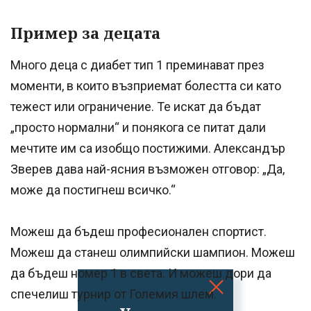
Пример за децата
Много деца с диабет тип 1 преминават през
моменти, в които възприемат болестта си като
тежест или ограничение. Те искат да бъдат
„просто нормални“ и понякога се питат дали
мечтите им са изобщо постижими. Александър
Зверев дава най-ясния възможен отговор: „Да,
може да постигнеш всичко.“
Можеш да бъдеш професионален спортист.
Можеш да станеш олимпийски шампион. Можеш
да бъдеш номер 1 в света. И можеш дори да
спечелиш турнир от Големия шлем.