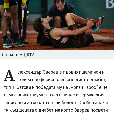
Снимки АП/БТА
А
лександър Зверев е първият шампион и
голям професионален спортист с диабет,
тип 1. Затова и победата му на „Ролан Гарос“ е не
само голям триумф за него лично и германския
тенис, но и за хората с тази болест. Особен знак е
тя към децата с диабет, на които Зверев посвети