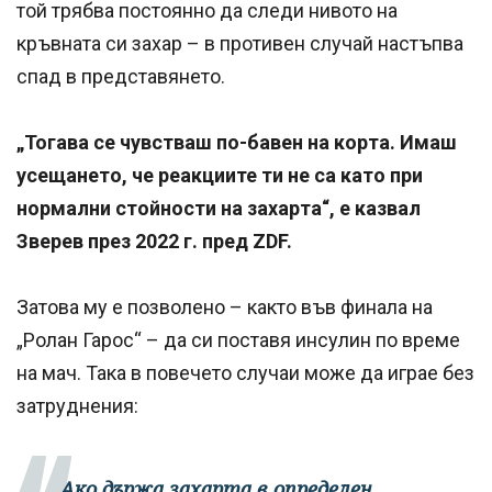
той трябва постоянно да следи нивото на
кръвната си захар – в противен случай настъпва
спад в представянето.
„Тогава се чувстваш по-бавен на корта. Имаш
усещането, че реакциите ти не са като при
нормални стойности на захарта“, е казвал
Зверев през 2022 г. пред ZDF.
Затова му е позволено – както във финала на
„Ролан Гарос“ – да си поставя инсулин по време
на мач. Така в повечето случаи може да играе без
затруднения:
„Ако държа захарта в определен