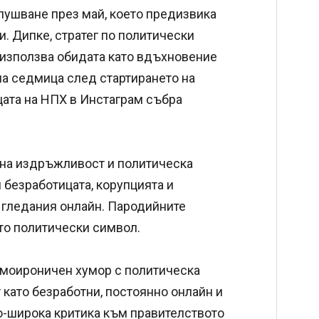
лушване през май, което предизвика
. Дипке, стратег по политически
 използва обидата като вдъхновение
на седмица след стартирането на
цата на НПХ в Инстаграм събра
 на издръжливост и политическа
безработицата, корупцията и
 гледания онлайн. Пародийните
то политически символ.
амоироничен хумор с политическа
 като безработни, постоянно онлайн и
о-широка критика към правителството