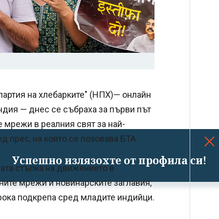
партия на хлебарките" (НПХ)— онлайн
ндия — днес се събраха за първи път
 мрежи в реалния свят за най-
 прес, на която се позовава БТА.
Успешно излязохте от профила си!
ата стъпка на движението в
ните мрежи и новинарските заглавия,
ока подкрепа сред младите индийци.