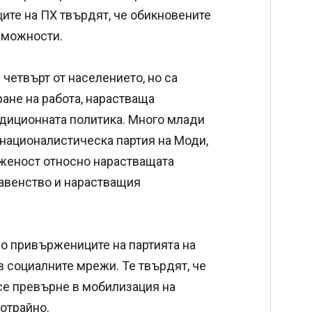
ите на ПХ твърдят, че обикновените
зможности.
четвърт от населението, но са
ане на работа, нарастваща
адиционната политика. Много млади
националистическа партия на Моди,
иженост относно нарастващата
авенство и нарастващия
о привържениците на партията на
в социалните мрежи. Те твърдят, че
се превърне в мобилизация на
котрайно.