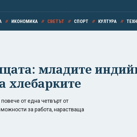
А
ИКОНОМИКА
СВЕТЪТ
СПОРТ
КУЛТУРА
ТЕХ
ицата: младите индий
на хлебарките
 повече от една четвърт от
зможности за работа, нарастваща