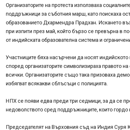
Организаторите на протеста използваха социалнит
поддръжници за съботния марш, като поискаха ост
образованието Дхармендра Прадхан. Искането въ
при изпити през май, който бързо се превърна в 
от индийската образователна система и ограничен
Участниците бяха насърчени да носят индийското 
според организаторите символизираха правото на
всички. Организаторите също така призоваха демо
избягват всякакви сблъсъци с полицията.
НПХ се появи едва преди три седмици, за да се пр
недоволството сред поддръжниците, които гордо н
Председателят на Върховния съд на Индия Суря К