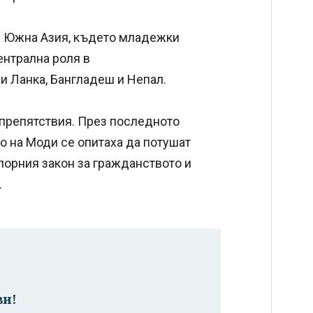
 в Южна Азия, където младежки
ентрална роля в
и Ланка, Бангладеш и Непал.
препятствия. През последното
 на Моди се опитаха да потушат
порния закон за гражданството и
.
ви!