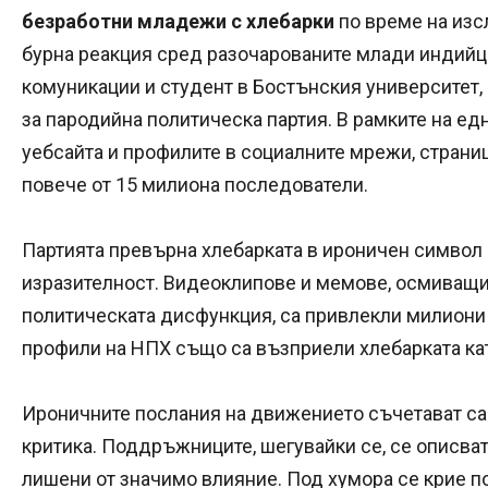
безработни младежи с хлебарки
по време на изс
бурна реакция сред разочарованите млади индийци
комуникации и студент в Бостънския университет,
за пародийна политическа партия. В рамките на ед
уебсайта и профилите в социалните мрежи, страни
повече от 15 милиона последователи.
Партията превърна хлебарката в ироничен символ
изразителност. Видеоклипове и мемове, осмиващи 
политическата дисфункция, са привлекли милиони
профили на НПХ също са възприели хлебарката ка
Ироничните послания на движението съчетават с
критика. Поддръжниците, шегувайки се, се описват
лишени от значимо влияние. Под хумора се крие п