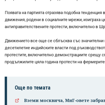
Появата на партията отразява подобна тенденция
движения, родени в социалните мрежи, изиграха ц
антиправителствените протести, включително в Шр
Движението все още се сблъсква със значителни 
десетилетие индийските власти под ръководството
протестите, включително демонстрациите срещу с
продължилите цяла година протести на фермерите
Още по темата
Вземи москвича, МиГ-овете забра