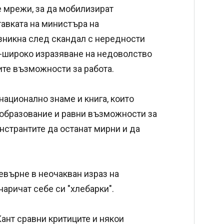
е мрежи, за да мобилизират
авката на министъра на
зникна след скандал с нередности
по-широко изразяване на недоволство
ите възможности за работа.
национално знаме и книга, които
 образование и равни възможности за
нстрантите да останат мирни и да
евърне в неочакван израз на
аричат себе си "хлебарки".
ант сравни критиците и някои