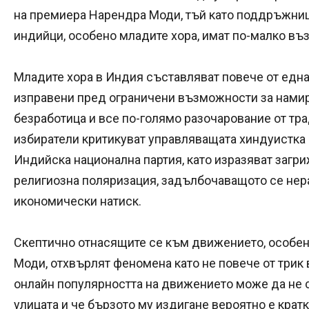
на премиера Нарендра Моди, тъй като поддръжниц
индийци, особено младите хора, имат по-малко въ
Младите хора в Индия съставляват повече от една 
изправени пред ограничени възможности за намир
безработица и все по-голямо разочарование от тр
избиратели критикуват управляващата хиндуистка 
Индийска национална партия, като изразяват загр
религиозна поляризация, задълбочаващото се нер
икономически натиск.
Скептично отнасящите се към движението, особен
Моди, отхвърлят феномена като не повече от трик 
онлайн популярността на движението може да не 
улицата и че бързото му издигане вероятно е крат