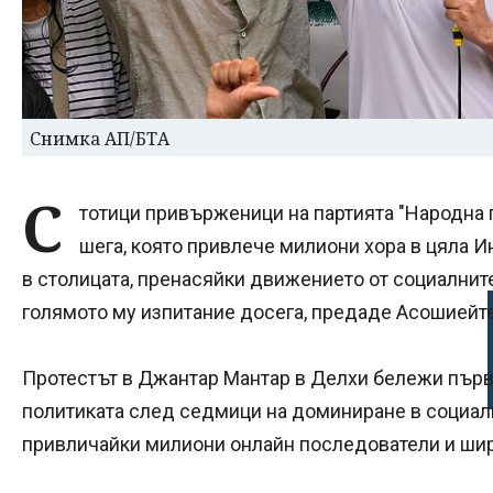
Снимка АП/БТА
С
тотици привърженици на партията "Народна 
шега, която привлече милиони хора в цяла И
в столицата, пренасяйки движението от социалните
голямото му изпитание досега, предаде Асошиейтед
Протестът в Джантар Мантар в Делхи бележи първ
политиката след седмици на доминиране в социал
привличайки милиони онлайн последователи и шир