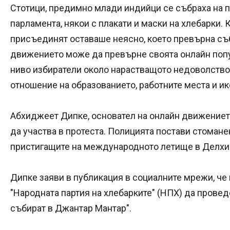
Стотици, предимно млади индийци се събраха на п
парламента, някои с плакати и маски на хлебарки. 
присъединят оставаше неясно, което превърна съб
движението може да превърне своята онлайн попу
ниво избиратели около нарастващото недоволство
отношение на образованието, работните места и и
Абхиджеет Дипке, основател на онлайн движението
да участва в протеста. Полицията постави стомане
пристигащите на международното летище в Делхи
Дипке заяви в публикация в социалните мрежи, че
"Народната партия на хлебарките" (НПХ) да проведе
събират в Джантар Мантар".