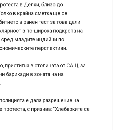
ротеста в Делхи, близо до
Колко в крайна сметка ще се
итието в ранен тест за това дали
лярност в по-широка подкрепа на
 сред младите индийци по
кономическите перспективи.
, пристигна в столицата от САЩ, за
ни барикади в зоната на на
.
 полицията е дала разрешение на
 протеста, с призива: "Хлебарките се