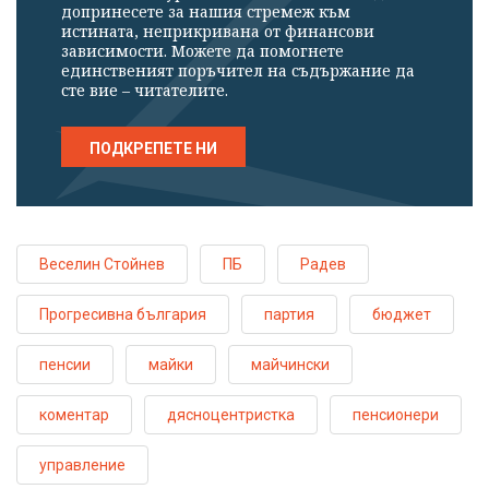
допринесете за нашия стремеж към
истината, неприкривана от финансови
зависимости. Можете да помогнете
единственият поръчител на съдържание да
сте вие – читателите.
ПОДКРЕПЕТЕ НИ
Веселин Стойнев
ПБ
Радев
Прогресивна българия
партия
бюджет
пенсии
майки
майчински
коментар
дясноцентристка
пенсионери
управление