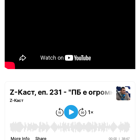
Успешно
излязохте от
профила си!