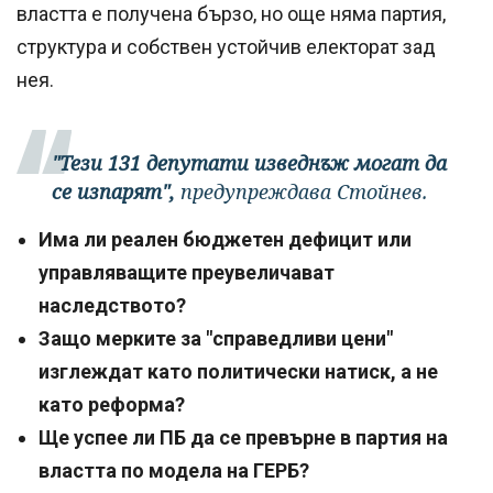
властта е получена бързо, но още няма партия,
структура и собствен устойчив електорат зад
нея.
"Тези 131 депутати изведнъж могат да
се изпарят",
предупреждава Стойнев.
Има ли реален бюджетен дефицит или
управляващите преувеличават
наследството?
Защо мерките за "справедливи цени"
изглеждат като политически натиск, а не
като реформа?
Ще успее ли ПБ да се превърне в партия на
властта по модела на ГЕРБ?