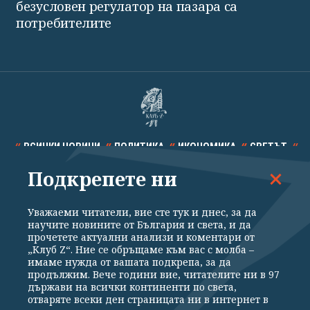
безусловен регулатор на пазара са
потребителите
ВСИЧКИ НОВИНИ
ПОЛИТИКА
ИКОНОМИКА
СВЕТЪТ
Подкрепете ни
СПОРТ
КУЛТУРА
ТЕХНОЛОГИИ
КАЛЕЙДОСКОП
МНЕНИЯ
Уважаеми читатели, вие сте тук и днес, за да
научите новините от България и света, и да
прочетете актуални анализи и коментари от
„Клуб Z“. Ние се обръщаме към вас с молба –
имаме нужда от вашата подкрепа, за да
продължим. Вече години вие, читателите ни в 97
Общи условия
Политика за поверителност
държави на всички континенти по света,
отваряте всеки ден страницата ни в интернет в
Реклама
Партньори
Контакти
За Клуб Z