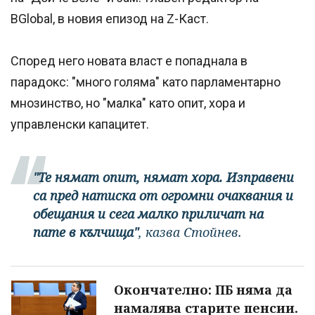
BGlobal, в новия епизод на Z-Каст.
Според него новата власт е попаднала в
парадокс: "много голяма" като парламентарно
мнозинство, но "малка" като опит, хора и
управленски капацитет.
"Те нямат опит, нямат хора. Изправени
са пред натиска от огромни очаквания и
обещания и сега малко приличат на
пате в кълчища"
, казва Стойнев.
Окончателно: ПБ няма да
намалява старите пенсии.