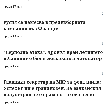
преди 17 мин
Русия се намесва в предизборната
кампания във Франция
преди 35 мин
"Сериозна атака". Дронът край летището
в Лайпциг е бил с експлозив и детонатор
преди 1 час
Главният секретар на МВР за фентанила:
Успехът ни е грандиозен. На Балканския
полуостров не е правено такова нещо
преди 1 час