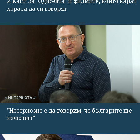
Z-Каст: За "Одисеята" и филмите, които карат
хората да си говорят
ИНТЕРВЮТА
"Несериозно е да говорим, че българите ще
изчезнат"