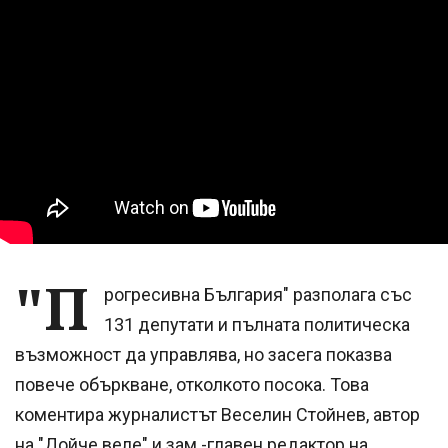
"П
рогресивна България" разполага със
131 депутати и пълната политическа
възможност да управлява, но засега показва
повече объркване, отколкото посока. Това
коментира журналистът Веселин Стойнев, автор
на "Дойче веле" и зам.-главен редактор на