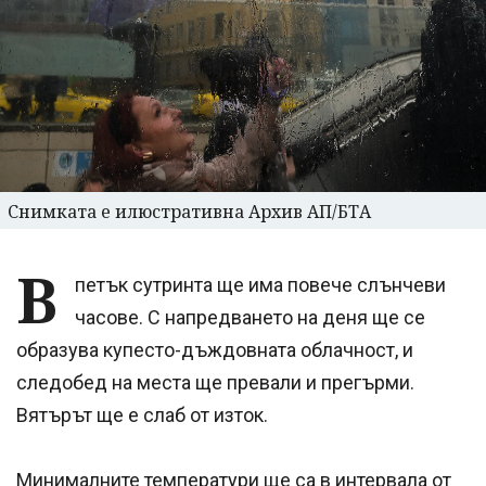
Снимката е илюстративна Архив АП/БТА
В
петък сутринта ще има повече слънчеви
часове. С напредването на деня ще се
образува купесто-дъждовната облачност, и
следобед на места ще превали и прегърми.
Вятърът ще е слаб от изток.
Минималните температури ще са в интервала от