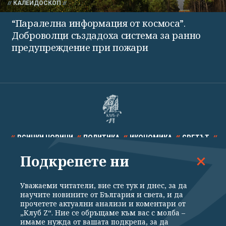
КАЛЕЙДОСКОП
“Паралелна информация от космоса”.
Доброволци създадоха система за ранно
предупреждение при пожари
ВСИЧКИ НОВИНИ
ПОЛИТИКА
ИКОНОМИКА
СВЕТЪТ
Подкрепете ни
СПОРТ
КУЛТУРА
ТЕХНОЛОГИИ
КАЛЕЙДОСКОП
МНЕНИЯ
Уважаеми читатели, вие сте тук и днес, за да
научите новините от България и света, и да
прочетете актуални анализи и коментари от
„Клуб Z“. Ние се обръщаме към вас с молба –
имаме нужда от вашата подкрепа, за да