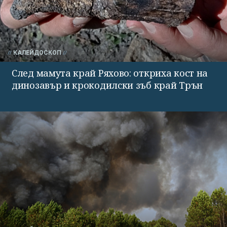
КАЛЕЙДОСКОП
След мамута край Ряхово: откриха кост на
динозавър и крокодилски зъб край Трън