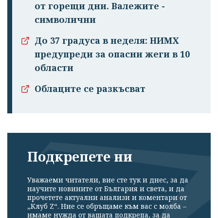
от горещи дни. Валежите -
символични
До 37 градуса в неделя: НИМХ
предупреди за опасни жеги в 10
области
Облаците се разкъсват
Подкрепете ни
Успешно
излязохте от
Уважаеми читатели, вие сте тук и днес, за да
научите новините от България и света, и да
профила си!
прочетете актуални анализи и коментари от
„Клуб Z“. Ние се обръщаме към вас с молба –
имаме нужда от вашата подкрепа, за да