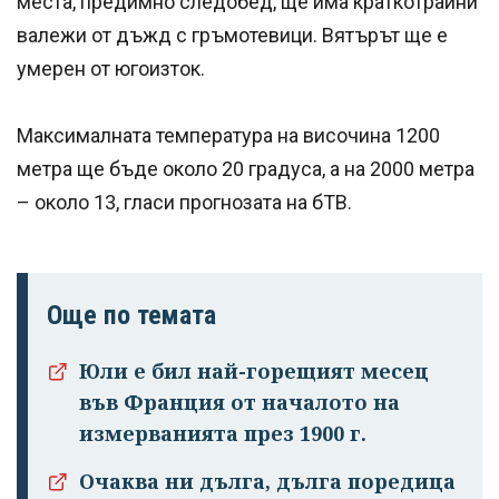
места, предимно следобед, ще има краткотрайни
валежи от дъжд с гръмотевици. Вятърът ще е
умерен от югоизток.
Максималната температура на височина 1200
метра ще бъде около 20 градуса, а на 2000 метра
– около 13, гласи прогнозата на бТВ.
Още по темата
Юли е бил най-горещият месец
във Франция от началото на
измерванията през 1900 г.
Очаква ни дълга, дълга поредица