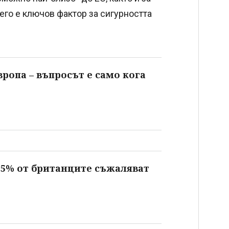
его е ключов фактор за сигурността
вропа – въпросът е само кога
55% от британците съжаляват