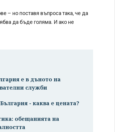
ве – но поставя въпроса така, че да
ябва да бъде голяма. И ако не
лгария е в дъното на
авателни служби
 България - каква е цената?
тика: обещанията на
алността