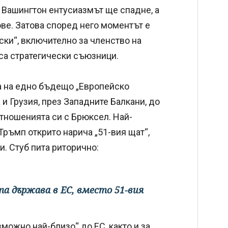
в Вашингтон ентусиазмът ще спадне, а
ве. Затова според него моментът е
ски“, включително за членство на
 са стратегически съюзници.
а на едно бъдещо „Европейско
и Грузия, през Западните Балкани, до
тношенията си с Брюксел. Най-
ръмп открито нарича „51-вия щат“,
и. Стуб пита риторично:
ата държава в ЕС, вместо 51-вия
можно най-близо“ до ЕС, както и за