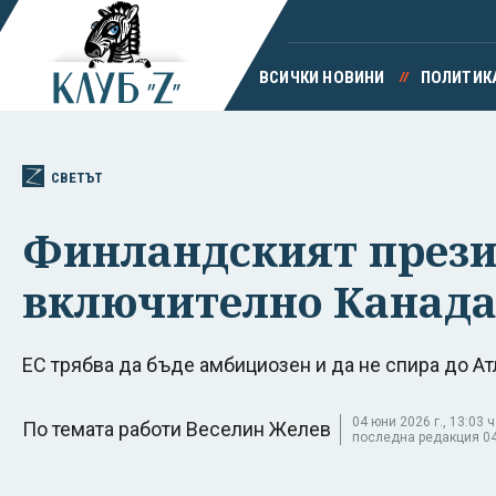
ВСИЧКИ НОВИНИ
ПОЛИТИК
СВЕТЪТ
Финландският презид
включително Канад
ЕС трябва да бъде амбициозен и да не спира до Ат
04 юни 2026 г., 13:03 ч
По темата работи Веселин Желев
последна редакция 04 