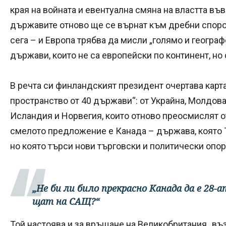
края на войната и евентуална смяна на властта въ
държавите отново ще се върнат към дребни споро
сега – и Европа трябва да мисли „голямо и географ
държави, които не са европейски по континент, но
В речта си финландският президент очертава карт
пространство от 40 държави“: от Украйна, Молдова 
Исландия и Норвегия, които отново преосмислят о
смелото предложение е Канада – държава, която Т
но която търси нови търговски и политически опор
„Не би ли било прекрасно Канада да е 28-
щат на САЩ?“
Той настоява и за връщане на Великобритания „въз