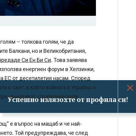
голям – толкова голям, че да
те Балкани, но и Великобритания,
предаде Си Ен Би Си
. Това заявява
използва енергиен форум в Хелзинки,
на ЕС от десетилетия насам. Според
а в свят, в който войната в Украйна и
преначертават стратегическите
Успешно излязохте от профила си!
ощ“ е въпрос на мащаб и че най-
ането. Той предупреждава, че след