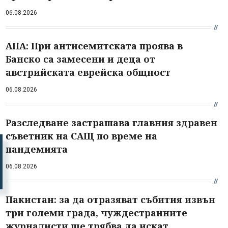
06.08.2026
АПА: При антисемитската проява в
Банско са замесени и деца от
австрийската еврейска общност
06.08.2026
Разследване застрашава главния здравен
съветник на САЩ по време на
пандемията
06.08.2026
Пакистан: за да отразяват събития извън
три големи града, чуждестранните
журналисти ще трябва да искат