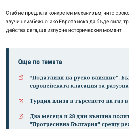
Стаб не предлага конкретен механизъм, нито сроко
звучи неизбежно: ако Европа иска да бъде сила, тр
действа сега, ще изпусне историческия момент.
Още по темата
“Податливи на руско влияние". Бъ
европейската класация за разузн
Турция влиза в търсенето на газ в
Два месеца и 28 дни външна поли
"Прогресивна България" срещу ре