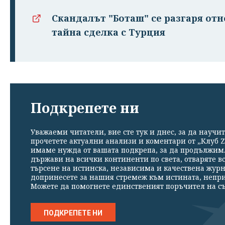
Скандалът "Боташ" се разгаря от
тайна сделка с Турция
Подкрепете ни
Уважаеми читатели, вие сте тук и днес, за да научит
прочетете актуални анализи и коментари от „Клуб Z
имаме нужда от вашата подкрепа, за да продължим. 
държави на всички континенти по света, отваряте в
търсене на истинска, независима и качествена жур
допринесете за нашия стремеж към истината, непр
Можете да помогнете единственият поръчител на съ
ПОДКРЕПЕТЕ НИ