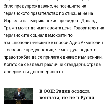
било предупреждавано, че позициите на
германското правителство по отношение на
Израел и на американския президент Доналд
Тръмп могат да имат своята цена. Говорителят на
германските социалдемократи по
външнополитическите въпроси Адис Ахметович
косвено е предупредил, че международното
право трябва да се прилага еднакво към всички.
Когато се създават различни стандарти, страда
доверието и достоверността.
В ООН: Радев осъжда
войната, но не и Русия