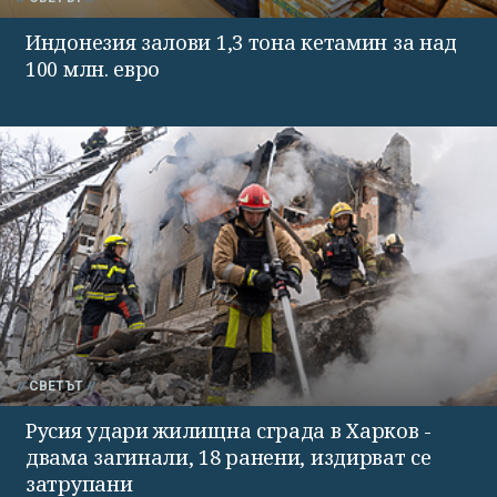
Индонезия залови 1,3 тона кетамин за над
100 млн. евро
СВЕТЪТ
Русия удари жилищна сграда в Харков -
двама загинали, 18 ранени, издирват се
затрупани