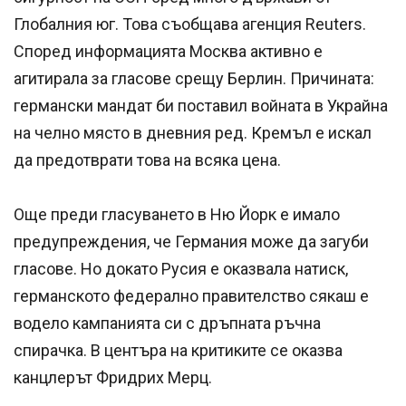
Глобалния юг. Това съобщава агенция Reuters.
Според информацията Москва активно е
агитирала за гласове срещу Берлин. Причината:
германски мандат би поставил войната в Украйна
на челно място в дневния ред. Кремъл е искал
да предотврати това на всяка цена.
Още преди гласуването в Ню Йорк е имало
предупреждения, че Германия може да загуби
гласове. Но докато Русия е оказвала натиск,
германското федерално правителство сякаш е
водело кампанията си с дръпната ръчна
спирачка. В центъра на критиките се оказва
канцлерът Фридрих Мерц.