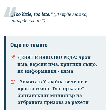
„Too little, too late.“
(„Твърде малко,
твърде късно.“)
Още по темата
ДЕНЯТ В НЯКОЛКО РЕДА: дрон
има, версии има, критики също,
но информация - няма
"Зимата в Украйна вече не е
просто сезон. Тя е оръжие" -
британският министър на
отбраната призова за ракети