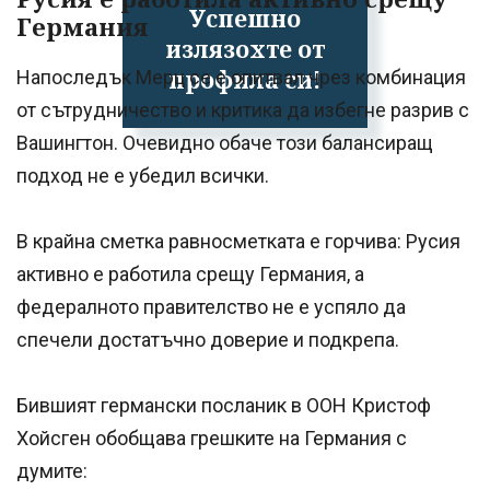
Успешно
Германия
излязохте от
профила си!
Напоследък Мерц се е опитвал чрез комбинация
от сътрудничество и критика да избегне разрив с
Вашингтон. Очевидно обаче този балансиращ
подход не е убедил всички.
В крайна сметка равносметката е горчива: Русия
активно е работила срещу Германия, а
федералното правителство не е успяло да
спечели достатъчно доверие и подкрепа.
Бившият германски посланик в ООН Кристоф
Хойсген обобщава грешките на Германия с
думите: