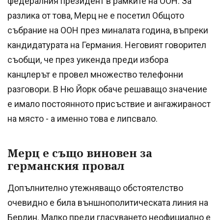
федералния президент в рамките на ООН. За
разлика от това, Мерц не е посетил Общото
събрание на ООН през миналата година, въпреки
кандидатурата на Германия. Неговият говорител
съобщи, че през уикенда преди избора
канцлерът е провел множество телефонни
разговори. В Ню Йорк обаче решаващо значение
е имало постоянното присъствие и ангажираност
на място - а именно това е липсвало.
Мерц е също виновен за
германския провал
Допълнително утежняващо обстоятелство
очевидно е била външнополитическата линия на
Берлин. Малко преди гласуването неофициално е