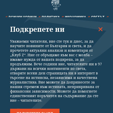
ВСИЧКИ НОВИНИ
ПОЛИТИКА
ИКОНОМИКА
СВЕТЪТ
Подкрепете ни
СПОРТ
КУЛТУРА
ТЕХНОЛОГИИ
КАЛЕЙДОСКОП
МНЕНИЯ
Уважаеми читатели, вие сте тук и днес, за да
научите новините от България и света, и да
прочетете актуални анализи и коментари от
„Клуб Z“. Ние се обръщаме към вас с молба –
имаме нужда от вашата подкрепа, за да
продължим. Вече години вие, читателите ни в 97
Общи условия
Политика за поверителност
държави на всички континенти по света,
отваряте всеки ден страницата ни в интернет в
Реклама
Партньори
Контакти
За Клуб Z
търсене на истинска, независима и качествена
Екип
Подкрепете ни
журналистика. Вие можете да допринесете за
нашия стремеж към истината, неприкривана от
финансови зависимости. Можете да помогнете
единственият поръчител на съдържание да сте
Издател на www.clubz.bg е „Клуб Зебра Медия“ ЕООД, София, ул. "Алеко
вие – читателите.
Константинов" 3. Всички права запазени 2026 „Клуб Зебра Медия“
ЕООД.
Препечатването на материали, снимки и видео от www.clubz.bg без
разрешение ще бъде преследвано по съдебен път, съгласно