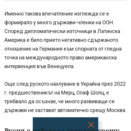
Именно такова впечатление изглежда се е
формирало у много държави-членки на ООН.
Според дипломатически източници в Латинска
Америка е било прието негативно сдържаното
отношение на Германия към спорната от гледна
точка на международното право американска
интервенция във Венецуела.
Още след руското нахлуване в Украйна през 2022
г. предшественикът на Мерц, Олаф Шолц, е
трябвало да осъзнае, че много развиващи се
държави не застават автоматично срещу Москва.
Русия е работила активно срещу