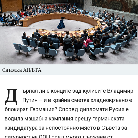
Снимка АП/БТА
Д
ърпал ли е конците зад кулисите Владимир
Путин – и в крайна сметка хладнокръвно е
блокирал Германия? Според дипломати Русия е
водила мащабна кампания срещу германската
кандидатура за непостоянно място в Съвета за
сигурност на ООН сред много държави от