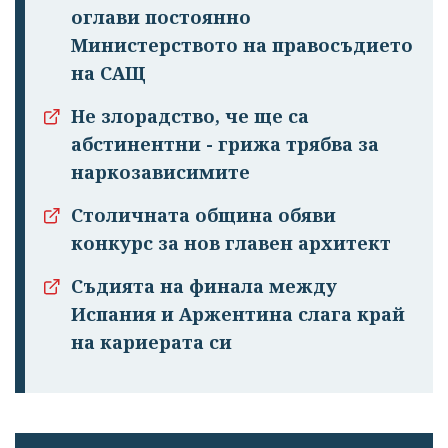
оглави постоянно
Министерството на правосъдието
на САЩ
Не злорадство, че ще са
абстинентни - грижа трябва за
наркозависимите
Столичната община обяви
Успешно
конкурс за нов главен архитект
излязохте от
профила си!
Съдията на финала между
Испания и Аржентина слага край
на кариерата си