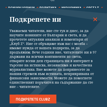
ВСИЧКИ НОВИНИ
ПОЛИТИКА
ИКОНОМИКА
СВЕТЪТ
Подкрепете ни
СПОРТ
КУЛТУРА
ТЕХНОЛОГИИ
КАЛЕЙДОСКОП
МНЕНИЯ
Уважаеми читатели, вие сте тук и днес, за да
научите новините от България и света, и да
прочетете актуални анализи и коментари от
„Клуб Z“. Ние се обръщаме към вас с молба –
имаме нужда от вашата подкрепа, за да
продължим. Вече години вие, читателите ни в 97
Общи условия
Политика за поверителност
държави на всички континенти по света,
отваряте всеки ден страницата ни в интернет в
Реклама
Партньори
Контакти
За Клуб Z
търсене на истинска, независима и качествена
Екип
Подкрепете ни
журналистика. Вие можете да допринесете за
нашия стремеж към истината, неприкривана от
финансови зависимости. Можете да помогнете
единственият поръчител на съдържание да сте
Издател на www.clubz.bg е „Клуб Зебра Медия“ ЕООД, София, ул. "Алеко
вие – читателите.
Константинов" 3. Всички права запазени 2026 „Клуб Зебра Медия“
ЕООД.
Препечатването на материали, снимки и видео от www.clubz.bg без
разрешение ще бъде преследвано по съдебен път, съгласно
ПОДКРЕПЕТЕ CLUBZ
ОБЩИТЕ УСЛОВИЯ