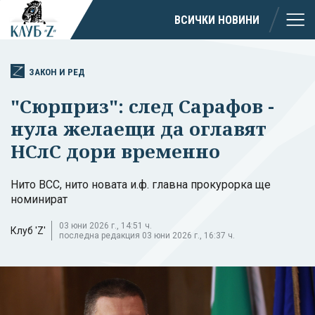
ВСИЧКИ НОВИНИ
ЗАКОН И РЕД
"Сюрприз": след Сарафов -
нула желаещи да оглавят
НСлС дори временно
Нито ВСС, нито новата и.ф. главна прокурорка ще
номинират
03 юни 2026 г., 14:51 ч.
Клуб 'Z'
последна редакция 03 юни 2026 г., 16:37 ч.