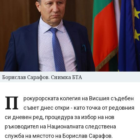
Борислав Сарафов. Снимка БТА
П
рокурорската колегия на Висшия съдебен
съвет днес откри - като точка от редовния
си дневен ред, процедура за избор на нов
ръководител на Националната следствена
служба на мястото на Борислав Сарафов.