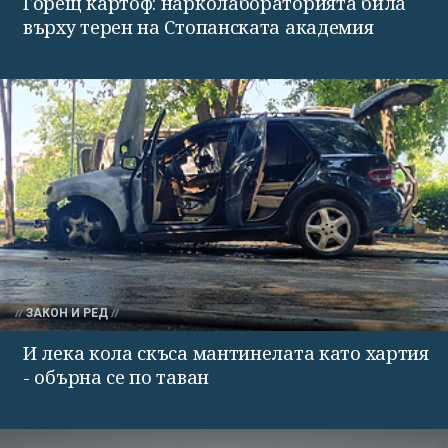
Горещ картоф: нарколабораторията била
върху терен на Стопанската академия
ЗАКОН И РЕД
И лека кола скъса мантинелата като хартия
- обърна се по таван