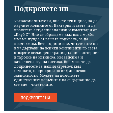
Подкрепете ни
Уважаеми читатели, вие сте тук и днес, за да
научите новините от България и света, и да
прочетете актуални анализи и коментари от
„Клуб Z“. Ние се обръщаме към вас с молба –
имаме нужда от вашата подкрепа, за да
продължим. Вече години вие, читателите ни
в 97 държави на всички континенти по света,
отваряте всеки ден страницата ни в интернет
в търсене на истинска, независима и
качествена журналистика. Вие можете да
допринесете за нашия стремеж към
истината, неприкривана от финансови
зависимости. Можете да помогнете
единственият поръчител на съдържание да
сте вие – читателите.
ПОДКРЕПЕТЕ НИ