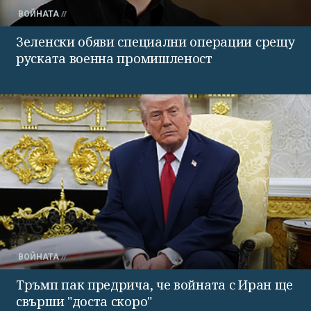
ВОЙНАТА
Зеленски обяви специални операции срещу
руската военна промишленост
ВОЙНАТА
Тръмп пак предрича, че войната с Иран ще
свърши "доста скоро"