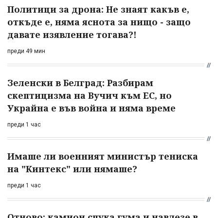
Политици за дрона: Не знаят какъв е,
откъде е, няма яснота за нищо - защо
давате изявление тогава?!
преди 49 мин
Зеленски в Белград: Разбирам
скептицизма на Вучич към ЕС, но
Украйна е във война и няма време
преди 1 час
Имаше ли военният министър тениска
на "Кинтекс" или нямаше?
преди 1 час
Отново: камион спука гума и навлезе в