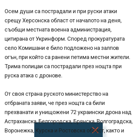
Осем души са пострадали и при руски атаки
срещу Херсонска област от началото на деня,
съобщи местната военна администрация,
цитирана от Укринформ. Според прокуратурата
село Комишани е било подложено на залпов
огън, при който са ранени петима местни жители.
Трима полицаи са пострадали през нощта при
руска атака с дронове.
От своя страна руското министерство на
отбраната заяви, че през нощта са били
прехванати и унищожени 72 украински дрона над
Астраханска, Белгородска, Брянска, Волгоградска,
Воронежка, Курска и Ростовска област, както и