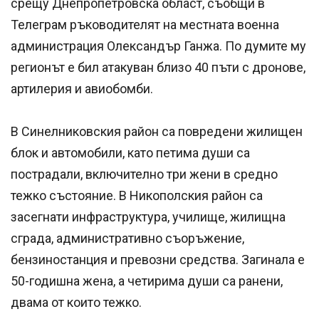
срещу Днепропетровска област, съобщи в
Телеграм ръководителят на местната военна
администрация Олександър Ганжа. По думите му
регионът е бил атакуван близо 40 пъти с дронове,
артилерия и авиобомби.
В Синелниковския район са повредени жилищен
блок и автомобили, като петима души са
пострадали, включително три жени в средно
тежко състояние. В Никополския район са
засегнати инфраструктура, училище, жилищна
сграда, административно съоръжение,
бензиностанция и превозни средства. Загинала е
50-годишна жена, а четирима души са ранени,
двама от които тежко.