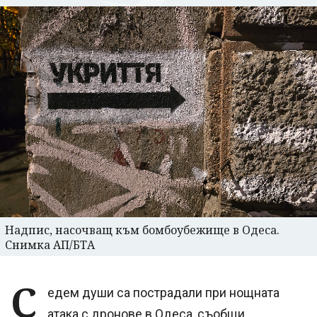
Надпис, насочващ към бомбоубежище в Одеса.
Снимка АП/БТА
С
едем души са пострадали при нощната
атака с дронове в Одеса, съобщи