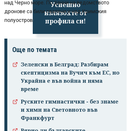
над Черно море. По данни на ведомството
Успешно
дронове са били свалени и над Кримския
излязохте от
профила си!
полуостров.
Още по темата
Зеленски в Белград: Разбирам
скептицизма на Вучич към ЕС, но
Украйна е във война и няма
време
Руските гимнастички - без знаме
и химн на Световното във
Франкфурт
Вярно ли българските