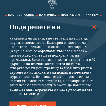
ВСИЧКИ НОВИНИ
ПОЛИТИКА
ИКОНОМИКА
СВЕТЪТ
Подкрепете ни
СПОРТ
КУЛТУРА
ТЕХНОЛОГИИ
КАЛЕЙДОСКОП
МНЕНИЯ
Уважаеми читатели, вие сте тук и днес, за да
научите новините от България и света, и да
прочетете актуални анализи и коментари от
„Клуб Z“. Ние се обръщаме към вас с молба –
имаме нужда от вашата подкрепа, за да
продължим. Вече години вие, читателите ни в 97
Общи условия
Политика за поверителност
държави на всички континенти по света,
отваряте всеки ден страницата ни в интернет в
Реклама
Партньори
Контакти
За Клуб Z
търсене на истинска, независима и качествена
Екип
Подкрепете ни
журналистика. Вие можете да допринесете за
нашия стремеж към истината, неприкривана от
финансови зависимости. Можете да помогнете
единственият поръчител на съдържание да сте
Издател на www.clubz.bg е „Клуб Зебра Медия“ ЕООД, София, ул. "Алеко
вие – читателите.
Константинов" 3. Всички права запазени 2026 „Клуб Зебра Медия“
ЕООД.
Препечатването на материали, снимки и видео от www.clubz.bg без
разрешение ще бъде преследвано по съдебен път, съгласно