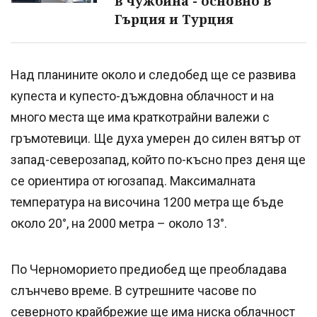
в чужбина - основно в
Гърция и Турция
Над планините около и следобед ще се развива
купеста и купесто-дъждовна облачност и на
много места ще има краткотрайни валежи с
гръмотевици. Ще духа умерен до силен вятър от
запад-северозапад, който по-късно през деня ще
се ориентира от югозапад. Максималната
температура на височина 1200 метра ще бъде
около 20°, на 2000 метра – около 13°.
По Черноморието предиобед ще преобладава
слънчево време. В сутрешните часове по
северното крайбрежие ще има ниска облачност