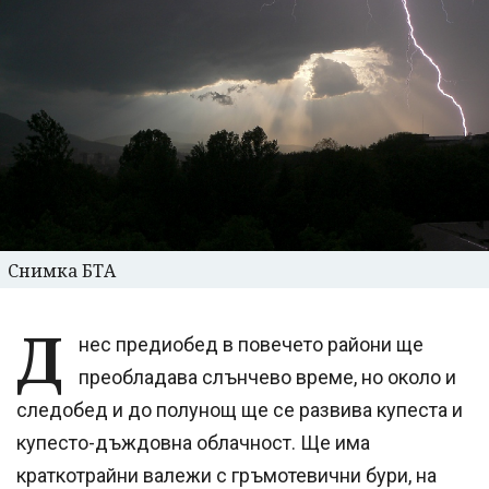
Снимка БТА
Д
нес предиобед в повечето райони ще
преобладава слънчево време, но около и
следобед и до полунощ ще се развива купеста и
купесто-дъждовна облачност. Ще има
краткотрайни валежи с гръмотевични бури, на