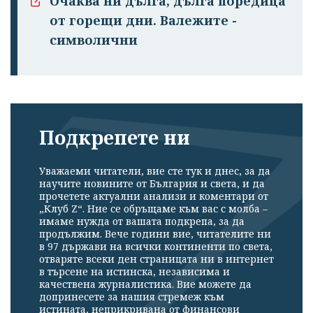
Очаква ни дълга, дълга поредица
от горещи дни. Валежите -
символични
Подкрепете ни
Уважаеми читатели, вие сте тук и днес, за да
научите новините от България и света, и да
прочетете актуални анализи и коментари от
„Клуб Z“. Ние се обръщаме към вас с молба –
имаме нужда от вашата подкрепа, за да
продължим. Вече години вие, читателите ни
в 97 държави на всички континенти по света,
отваряте всеки ден страницата ни в интернет
в търсене на истинска, независима и
качествена журналистика. Вие можете да
допринесете за нашия стремеж към
истината, неприкривана от финансови