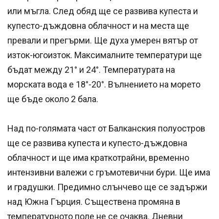
или мъгла. След обяд ще се развива купеста и
купесто-дъждовна облачност и на места ще
превали и прегърми. Ще духа умерен вятър от
изток-югоизток. Максималните температури ще
бъдат между 21° и 24°. Температурата на
морската вода е 18°-20°. Вълнението на морето
ще бъде около 2 бала.
Над по-голямата част от Балканския полуостров
ще се развива купеста и купесто-дъждовна
облачност и ще има краткотрайни, временно
интензивни валежи с гръмотевични бури. Ще има
и градушки. Предимно слънчево ще се задържи
над Южна Гърция. Съществена промяна в
температурното поле не се очаква. Дневни