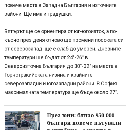
повече места в Западна България и източните
райони. Ще има и градушки.
Вятърът ще се ориентира от юг-югоизток, а по-
късно през деня отново ще промени посоката си
от северозапад; ще е слаб до умерен. Дневните
температури ще бъдат от 24°-26° в
Североизточна България до 30°-32° на места в
Горнотракийската низина и крайните
северозападни и югозападни райони. В София
максималната температура ще бъде около 27°.
През юни: близо 950 000
българи повече пътували