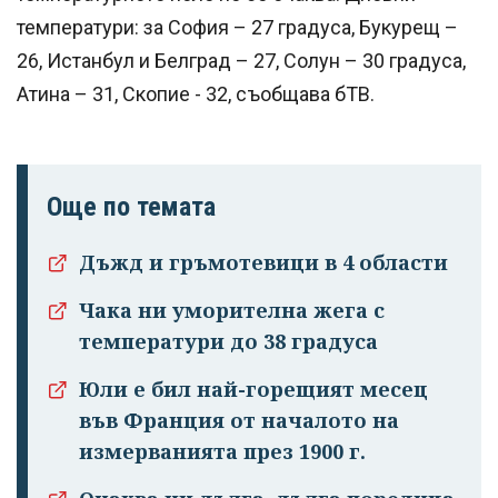
температури: за София – 27 градуса, Букурещ –
26, Истанбул и Белград – 27, Солун – 30 градуса,
Атина – 31, Скопие - 32, съобщава бТВ.
Още по темата
Успешно
Дъжд и гръмотевици в 4 области
излязохте от
профила си!
Чака ни уморителна жега с
температури до 38 градуса
Юли е бил най-горещият месец
във Франция от началото на
измерванията през 1900 г.