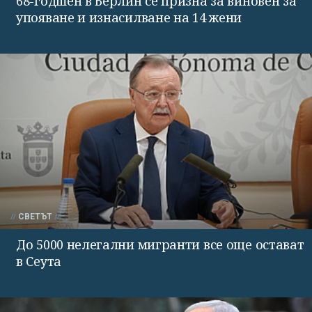
68-годшен в Берлин се призна за виновен за
упояване и изнасилване на 14 жени
СВЕТЪТ
До 5000 нелегални мигранти все още остават
в Сеута