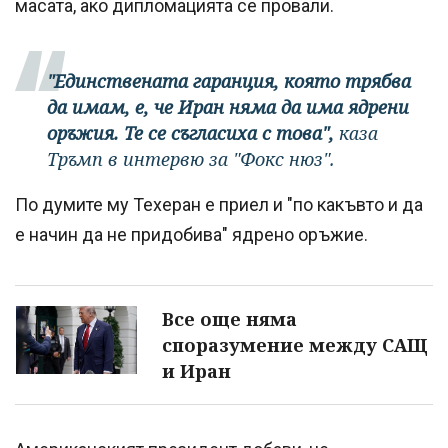
масата, ако дипломацията се провали.
"Единствената гаранция, която трябва
да имам, е, че Иран няма да има ядрени
оръжия. Те се съгласиха с това",
каза
Тръмп в интервю за "Фокс нюз".
По думите му Техеран е приел и "по какъвто и да
е начин да не придобива" ядрено оръжие.
Все още няма
споразумение между САЩ
и Иран