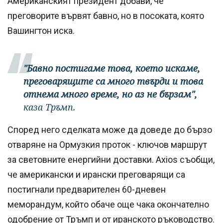
Американският президент добави, че
преговорите вървят бавно, но в посоката, която
Вашингтон иска.
"Бавно постигаме това, което искаме,
преговарящите са много твърди и това
отнема много време, но аз не бързам",
каза Тръмп.
Според него сделката може да доведе до бързо
отваряне на Ормузкия проток - ключов маршрут
за световните енергийни доставки. Axios съобщи,
че американски и ирански преговарящи са
постигнали предварителен 60-дневен
меморандум, който обаче още чака окончателно
одобрение от Тръмп и от иранското ръководство.