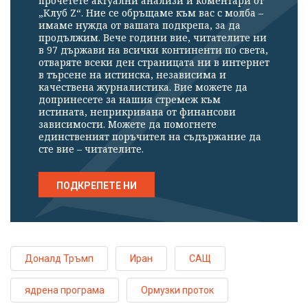
прочетете актуални анализи и коментари от
„Клуб Z“. Ние се обръщаме към вас с молба –
имаме нужда от вашата подкрепа, за да
продължим. Вече години вие, читателите ни
в 97 държави на всички континенти по света,
отваряте всеки ден страницата ни в интернет
в търсене на истинска, независима и
качествена журналистика. Вие можете да
допринесете за нашия стремеж към
истината, неприкривана от финансови
зависимости. Можете да помогнете
единственият поръчител на съдържание да
сте вие – читателите.
ПОДКРЕПЕТЕ НИ
Доналд Тръмп
Иран
САЩ
ядрена програма
Ормузки проток