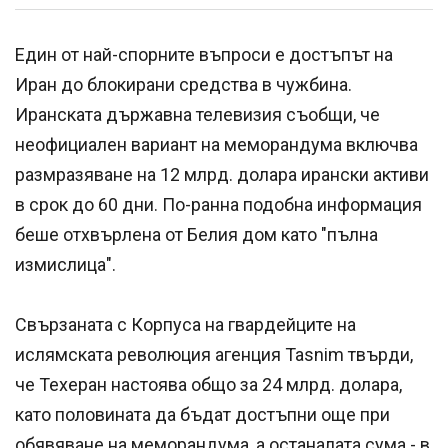
Един от най-спорните въпроси е достъпът на
Иран до блокирани средства в чужбина.
Иранската държавна телевизия съобщи, че
неофициален вариант на меморандума включва
размразяване на 12 млрд. долара ирански активи
в срок до 60 дни. По-ранна подобна информация
беше отхвърлена от Белия дом като "пълна
измислица".
Свързаната с Корпуса на гвардейците на
ислямската революция агенция Tasnim твърди,
че Техеран настоява общо за 24 млрд. долара,
като половината да бъдат достъпни още при
обявяване на меморандума, а останалата сума - в