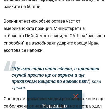
рамките на 60 дни.
Военният натиск обаче остава част от
американската позиция. Министърът на
отбраната Пийт Хегсет заяви, че САЩ са "напълно
способни" да възобновят ударите срещу Иран,
ако това се наложи.
"Ще има страхотна сделка, в противен
случай просто ще се върнем и ще
приключим нещата по военен път"
, каза
Тръмп.
Според американски медии разговорите все още
Успешно
са белязани от недоверие. Иран не е потвърдил