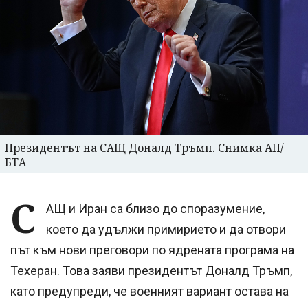
Президентът на САЩ Доналд Тръмп. Снимка АП/
БТА
С
АЩ и Иран са близо до споразумение,
което да удължи примирието и да отвори
път към нови преговори по ядрената програма на
Техеран. Това заяви президентът Доналд Тръмп,
като предупреди, че военният вариант остава на