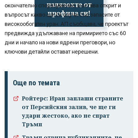
излязохте от
окончателно споразумение, а остава открит и
профила си!
въпросът какво ще се случи със запасите от
високообогатен уран. АП съобщава, че проектът
предвижда удължаване на примирието със 60
дни и начало на нови ядрени преговори, но
ключови детайли остават нерешени.
Още по темата
Ройтерс: Иран заплаши страните
от Персийския залив, че ще ги
удари жестоко, ако не спрат
Тръмп
Тръмп отрича публикациите, че