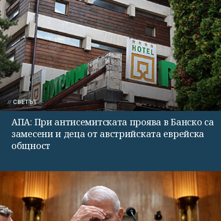
СВЕТЪТ
АПА: При антисемитската проява в Банско са
замесени и деца от австрийската еврейска
общност