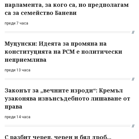
парламента, за кого са, но предполагам
са за семейство Баневи
преди 7 часа
Муцунски: Идеята за промяна на
конституцията на РСМ е политически
неприемлива
преди 13 часа
Законът за „вечните изроди“: Кремъл
узаконява извънсъдебното лишаване от
права
преди 14 часа
С разбит череп, черен и бял дроб...