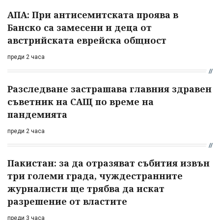
АПА: При антисемитската проява в
Банско са замесени и деца от
австрийската еврейска общност
преди 2 часа
Разследване застрашава главния здравен
съветник на САЩ по време на
пандемията
преди 2 часа
Пакистан: за да отразяват събития извън
три големи града, чуждестранните
журналисти ще трябва да искат
разрешение от властите
преди 3 часа