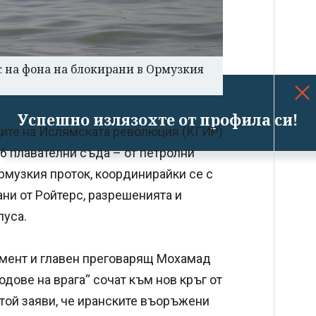
 на фона на блокирани в Ормузкия
Успешно излязохте от профила си!
ците на Ислямската революция (КГИР)
6 плавателни съда – от петролни
рмузкия проток, координирайки се с
ни от Ройтерс, разрешенията и
пуса.
амент и главен преговарящ Мохамад
одове на врага“ сочат към нов кръг от
той заяви, че иранските въоръжени