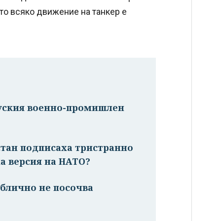
то всяко движение на танкер е
руския военно-промишлен
стан подписаха тристранно
а версия на НАТО?
ублично не посочва