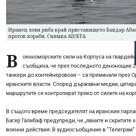
Иранец лови риба край пристанището Бандар Абас
проток кораби. Снимка АП/БТА
В
оенноморските сили на Корпуса на гвардей
съобщиха, че през последното денонощие 2
танкери до контейнеровози – са преминали през О
иранските власти. Според държавни медии, цитира
маршрутите се контролират пряко от силите на кор
В същото време председателят на иранския парл
Багер Галибаф предупреди, че „явните и скритите х
военни действия. В аудиосъобщение в "Телеграм" 