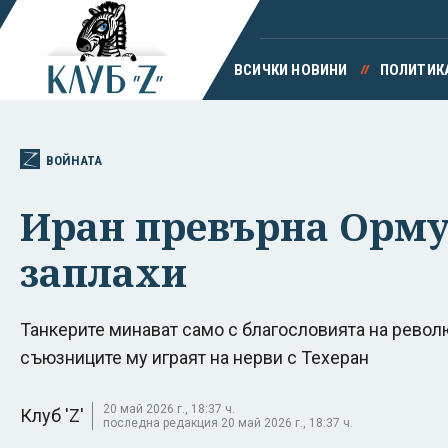
ВСИЧКИ НОВИНИ
ПОЛИТИК
ВОЙНАТА
Иран превърна Ормуз
заплахи
Танкерите минават само с благословията на револ
съюзниците му играят на нерви с Техеран
20 май 2026 г., 18:37 ч.
Клуб 'Z'
последна редакция 20 май 2026 г., 18:37 ч.