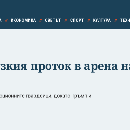
А
ИКОНОМИКА
СВЕТЪТ
СПОРТ
КУЛТУРА
ТЕХ
кия проток в арена н
юционните гвардейци, докато Тръмп и