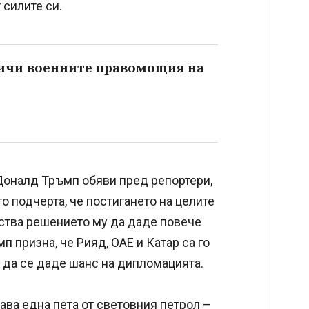
 силите си.
ичи военните правомощия на
Доналд Тръмп обяви пред репортери,
то подчерта, че постигането на целите
тства решението му да даде повече
п призна, че Рияд, ОАЕ и Катар са го
 да се даде шанс на дипломацията.
нава една пета от световния петрол –