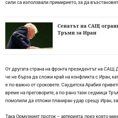
сили са използвали примирието, за да възстановят
Сенатът на САЩ огран
Тръмп за Иран
От другата страна на фронта президентът на САЩ 
че не бърза да сложи край на конфликта с Иран, ка
е по-важно от сроковете. Саудитска Арабия приве
време на преговорите, а по-рано тази седмица Тръм
помолили да отложи планиран удар срещу Иран, за
Така Ормузкият проток – артерията, през която ми