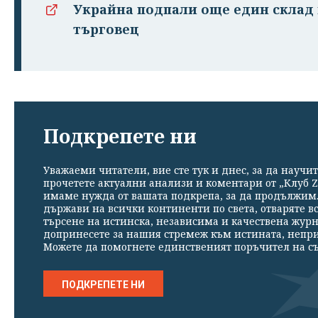
Украйна подпали още един склад 
търговец
Подкрепете ни
Уважаеми читатели, вие сте тук и днес, за да научит
прочетете актуални анализи и коментари от „Клуб Z
имаме нужда от вашата подкрепа, за да продължим. 
държави на всички континенти по света, отваряте в
търсене на истинска, независима и качествена жур
допринесете за нашия стремеж към истината, непр
Можете да помогнете единственият поръчител на съ
ПОДКРЕПЕТЕ НИ