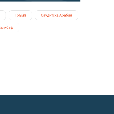
Тръмп
Саудитска Арабия
Галибаф