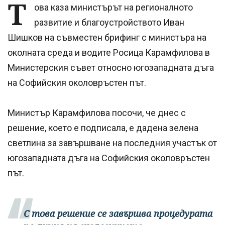
Т
ова каза министърът на регионалното
развитие и благоустройството Иван
Шишков на съвместен брифинг с министъра на
околната среда и водите Росица Карамфилова в
Министерския съвет относно югозападната дъга
на Софийския околовръстен път.
Министър Карамфилова посочи, че днес с
решение, което е подписала, е дадена зелена
светлина за завършване на последния участък от
югозападната дъга на Софийския околовръстен
път.
С това решение се завършва процедурата