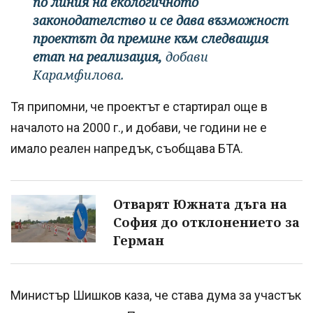
по линия на екологичното
законодателство и се дава възможност
проектът да премине към следващия
етап на реализация,
добави
Карамфилова.
Тя припомни, че проектът е стартирал още в
началото на 2000 г., и добави, че години не е
имало реален напредък, съобщава БТА.
Отварят Южната дъга на
София до отклонението за
Герман
Министър Шишков каза, че става дума за участък