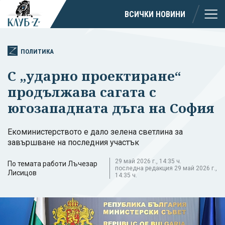
ВСИЧКИ НОВИНИ
ПОЛИТИКА
С „ударно проектиране“
продължава сагата с
югозападната дъга на София
Екоминистерството е дало зелена светлина за
завършване на последния участък
29 май 2026 г., 14:35 ч.
По темата работи Лъчезар
последна редакция 29 май 2026 г.,
Лисицов
14:35 ч.