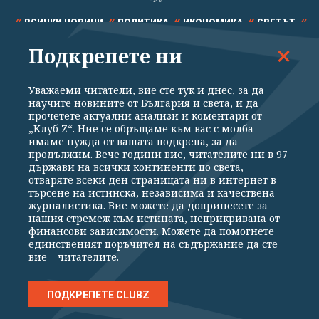
ВСИЧКИ НОВИНИ
ПОЛИТИКА
ИКОНОМИКА
СВЕТЪТ
Подкрепете ни
СПОРТ
КУЛТУРА
ТЕХНОЛОГИИ
КАЛЕЙДОСКОП
МНЕНИЯ
Уважаеми читатели, вие сте тук и днес, за да
научите новините от България и света, и да
прочетете актуални анализи и коментари от
„Клуб Z“. Ние се обръщаме към вас с молба –
имаме нужда от вашата подкрепа, за да
продължим. Вече години вие, читателите ни в 97
Общи условия
Политика за поверителност
държави на всички континенти по света,
отваряте всеки ден страницата ни в интернет в
Реклама
Партньори
Контакти
За Клуб Z
търсене на истинска, независима и качествена
Екип
Подкрепете ни
журналистика. Вие можете да допринесете за
нашия стремеж към истината, неприкривана от
финансови зависимости. Можете да помогнете
единственият поръчител на съдържание да сте
Издател на www.clubz.bg е „Клуб Зебра Медия“ ЕООД, София, ул. "Алеко
вие – читателите.
Константинов" 3. Всички права запазени 2026 „Клуб Зебра Медия“
ЕООД.
Препечатването на материали, снимки и видео от www.clubz.bg без
разрешение ще бъде преследвано по съдебен път, съгласно
ПОДКРЕПЕТЕ CLUBZ
ОБЩИТЕ УСЛОВИЯ