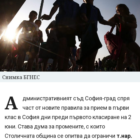
Снимка БГНЕС
А
дминистративният съд София-град спря
част от новите правила за прием в първи
клас в София дни преди първото класиране на 2
юни. Става дума за промените, с които
Столичната община се опитва да ограничи
т.нар.