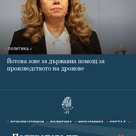
ПОЛИТИКА
Йотова зове за държавна помощ за
производството на дронове
ВСИЧКИ НОВИНИ
ПОЛИТИКА
ИКОНОМИКА
СВЕТЪТ
СПОРТ
КУЛТУРА
ТЕХНОЛОГИИ
КАЛЕЙДОСКОП