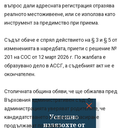
въпрос дали адресната регистрация отразява
реалното местоживеене, или се използва като
инструмент за предимство при приема.
Съдът обаче е спрял действието на § 3 и § 5 от
измененията в наредбата, приети с решение №
201 на СОС от 12 март 2026 г. По жалбата е
образувано дело в АССГ, а съдебният акт не е
окончателен.
Столичната община обяви, че ще обжалва пред
Върховния административен съд. От
администрацията уверяват родителите, че
Успешно
кандидатстването и първото класиране
излязохте от
продължават по график.