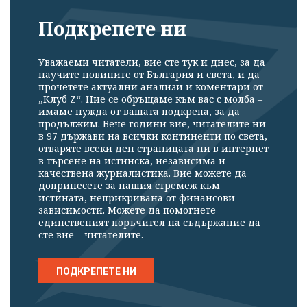
Подкрепете ни
Уважаеми читатели, вие сте тук и днес, за да
научите новините от България и света, и да
прочетете актуални анализи и коментари от
„Клуб Z“. Ние се обръщаме към вас с молба –
имаме нужда от вашата подкрепа, за да
продължим. Вече години вие, читателите ни
в 97 държави на всички континенти по света,
отваряте всеки ден страницата ни в интернет
в търсене на истинска, независима и
качествена журналистика. Вие можете да
допринесете за нашия стремеж към
истината, неприкривана от финансови
зависимости. Можете да помогнете
единственият поръчител на съдържание да
сте вие – читателите.
ПОДКРЕПЕТЕ НИ