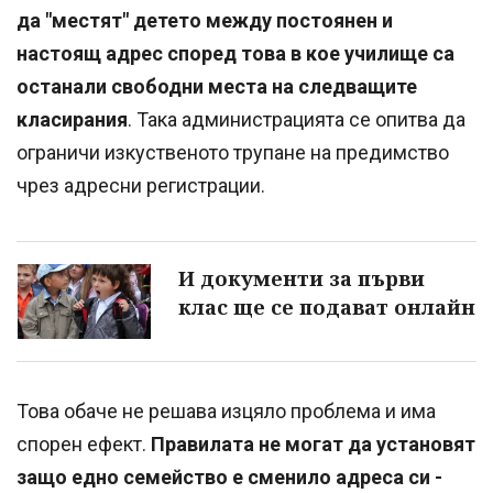
да "местят" детето между постоянен и
настоящ адрес според това в кое училище са
останали свободни места на следващите
класирания
. Така администрацията се опитва да
ограничи изкуственото трупане на предимство
чрез адресни регистрации.
И документи за първи
клас ще се подават онлайн
Това обаче не решава изцяло проблема и има
спорен ефект.
Правилата не могат да установят
защо едно семейство е сменило адреса си -