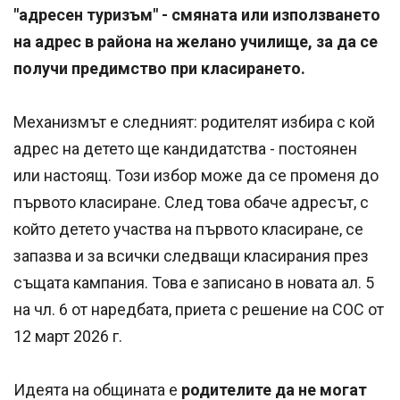
"адресен туризъм" - смяната или използването
на адрес в района на желано училище, за да се
получи предимство при класирането.
Механизмът е следният: родителят избира с кой
адрес на детето ще кандидатства - постоянен
или настоящ. Този избор може да се променя до
първото класиране. След това обаче адресът, с
който детето участва на първото класиране, се
запазва и за всички следващи класирания през
същата кампания. Това е записано в новата ал. 5
на чл. 6 от наредбата, приета с решение на СОС от
12 март 2026 г.
Идеята на общината е
родителите да не могат