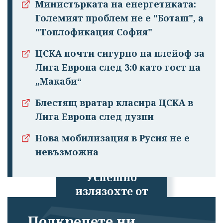
Министърката на енергетиката:
Големият проблем не е "Боташ", а
"Топлофикация София"
ЦСКА почти сигурно на плейоф за
Лига Европа след 3:0 като гост на
„Макаби“
Блестящ вратар класира ЦСКА в
Лига Европа след дузпи
Нова мобилизация в Русия не е
невъзможна
Успешно
излязохте от
профила си!
Подкрепете ни