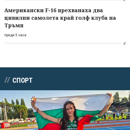
Американски F-16 прехванаха два
цивилни самолета край голф клуба на
Тръмп
преди 5 часа
СПОРТ