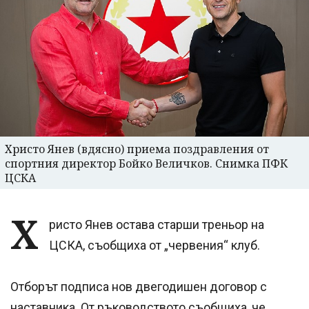
Христо Янев (вдясно) приема поздравления от
спортния директор Бойко Величков. Снимка ПФК
ЦСКА
Х
ристо Янев остава старши треньор на
ЦСКА, съобщиха от „червения“ клуб.
Отборът подписа нов двегодишен договор с
наставника. От ръководството съобщиха, че