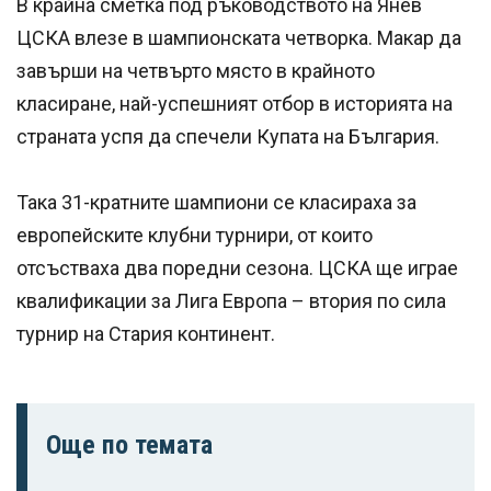
В крайна сметка под ръководството на Янев
ЦСКА влезе в шампионската четворка. Макар да
завърши на четвърто място в крайното
класиране, най-успешният отбор в историята на
страната успя да спечели Купата на България.
Така 31-кратните шампиони се класираха за
европейските клубни турнири, от които
отсъстваха два поредни сезона. ЦСКА ще играе
квалификации за Лига Европа – втория по сила
турнир на Стария континент.
Още по темата