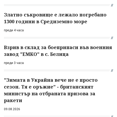
Златно съкровище е лежало погребано
1300 години в Средиземно море
преди 4 часа
Взрив в склад за боеприпаси във военния
завод "ЕМКО" в с. Белица
преди 3 часа
"Зимата в Украйна вече не е просто
сезон. Тя е оръжие" - британският
министър на отбраната призова за
ракети
09.08.2026