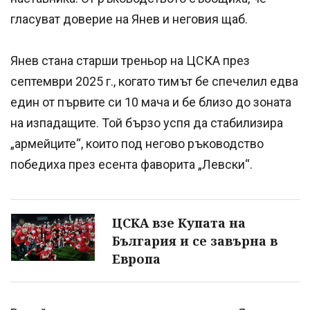
гласуват доверие на Янев и неговия щаб.
Янев стана старши треньор на ЦСКА през
септември 2025 г., когато тимът бе спечелил едва
един от първите си 10 мача и бе близо до зоната
на изпадащите. Той бързо успя да стабилизира
„армейците“, които под негово ръководство
победиха през есента фаворита „Левски“.
ЦСКА взе Купата на
България и се завърна в
Европа