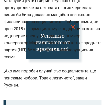
Каталуния (РЛК) Габриел Руфиан също
предупреди, че за неговата партия червената
линия би била доказано мащабно незаконно
финансиране на социалистите. Той припомни, че
през 2018 г. формацията му е подкрепила вота на
Успешно
недоверие срещу тогавашния премиер
излязохте от
консерватор Мариано Рахой, след като Народната
профила си!
партия (НП) бе уличена в голяма корупционна
схема.
„Ако има подобен случай със социалистите, ще
поискаме избори. Това е логичното“, заяви
Руфиан.