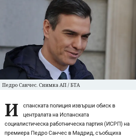
Педро Санчес. Снимка АП / БТА
И
спанската полиция извърши обиск в
централата на Испанската
социалистическа работническа партия (ИСРП) на
премиера Педро Санчес в Мадрид, съобщиха