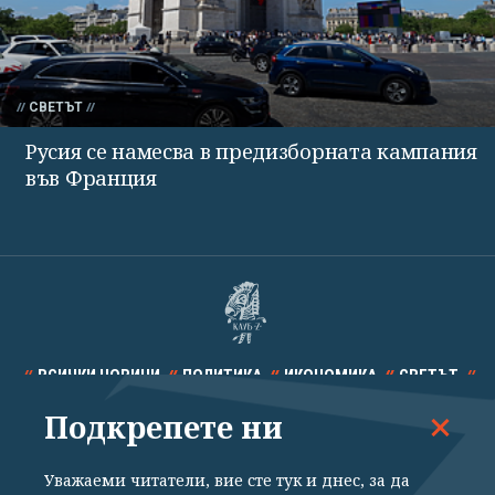
СВЕТЪТ
Русия се намесва в предизборната кампания
във Франция
ВСИЧКИ НОВИНИ
ПОЛИТИКА
ИКОНОМИКА
СВЕТЪТ
Подкрепете ни
СПОРТ
КУЛТУРА
ТЕХНОЛОГИИ
КАЛЕЙДОСКОП
МНЕНИЯ
Уважаеми читатели, вие сте тук и днес, за да