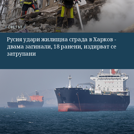
СВЕТЪТ
Русия удари жилищна сграда в Харков -
двама загинали, 18 ранени, издирват се
затрупани