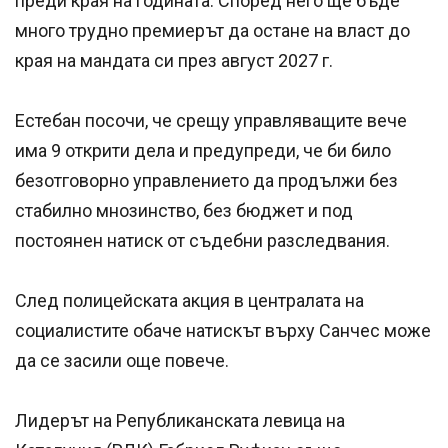
преди края на годината. Според него ще бъде
много трудно премиерът да остане на власт до
края на мандата си през август 2027 г.
Естебан посочи, че срещу управляващите вече
има 9 открити дела и предупреди, че би било
безотговорно управлението да продължи без
стабилно мнозинство, без бюджет и под
постоянен натиск от съдебни разследвания.
След полицейската акция в централата на
социалистите обаче натискът върху Санчес може
да се засили още повече.
Лидерът на Републиканската левица на