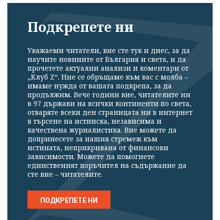
Подкрепете ни
Уважаеми читатели, вие сте тук и днес, за да
научите новините от България и света, и да
прочетете актуални анализи и коментари от
„Клуб Z“. Ние се обръщаме към вас с молба –
имаме нужда от вашата подкрепа, за да
продължим. Вече години вие, читателите ни
в 97 държави на всички континенти по света,
отваряте всеки ден страницата ни в интернет
в търсене на истинска, независима и
качествена журналистика. Вие можете да
допринесете за нашия стремеж към
истината, неприкривана от финансови
зависимости. Можете да помогнете
единственият поръчител на съдържание да
сте вие – читателите.
ПОДКРЕПЕТЕ НИ