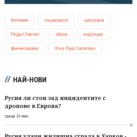
Испания
социалисти
централа
Педро Санчес
обиск
корупция
финансиране
Хосе Луис Сапатеро
НАЙ-НОВИ
Русия ли стои зад инцидентите с
дронове в Европа?
преди 25 мин
Русия удари жилищна сграда в Харков -