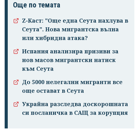
Още по темата
Z-Каст: "Още една Сеута нахлува в
Сеута". Нова мигрантска вълна
или хибридна атака?
Испания анализира призиви за
нов масов мигрантски натиск
към Сеута
До 5000 нелегални мигранти все
още остават в Сеута
Украйна разследва доскорошната
си посланичка в САЩ за корупция