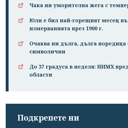
Чака ни уморителна жега с темпер
Юли е бил най-горещият месец въ
измерванията през 1900 г.
Очаква ни дълга, дълга поредица 
символични
До 37 градуса в неделя: НИМХ пре
области
Подкрепете ни