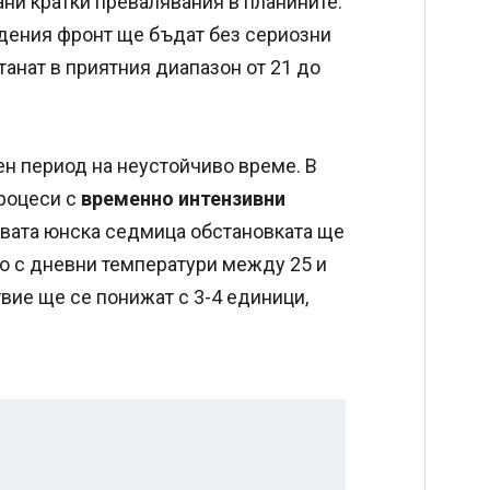
ани кратки превалявания в планините.
дения фронт ще бъдат без сериозни
танат в приятния диапазон от 21 до
н период на неустойчиво време. В
процеси с
временно интензивни
ървата юнска седмица обстановката ще
о с дневни температури между 25 и
твие ще се понижат с 3-4 единици,