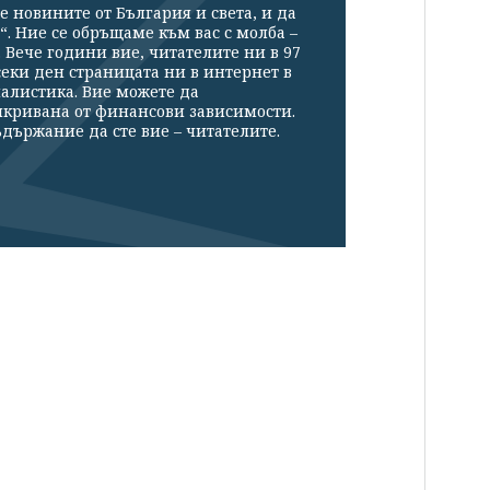
е новините от България и света, и да
“. Ние се обръщаме към вас с молба –
Вече години вие, читателите ни в 97
секи ден страницата ни в интернет в
налистика. Вие можете да
икривана от финансови зависимости.
държание да сте вие – читателите.