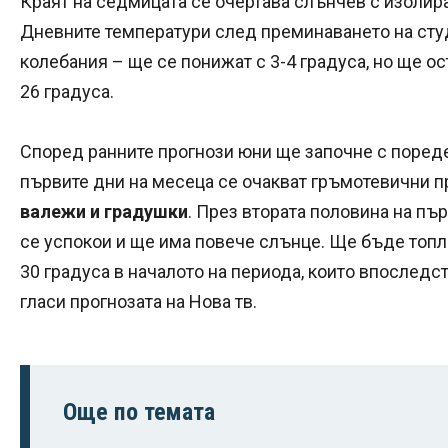
Краят на седмицата се очертава слънчев с изолир
Дневните температури след преминаването на сту
колебания – ще се понижат с 3-4 градуса, но ще ос
26 градуса.
Според ранните прогнози юни ще започне с пореде
първите дни на месеца се очакват гръмотевични 
валежи и градушки
. През втората половина на п
се успокои и ще има повече слънце. Ще бъде топл
30 градуса в началото на периода, които впоследс
гласи прогнозата на Нова тв.
Още по темата