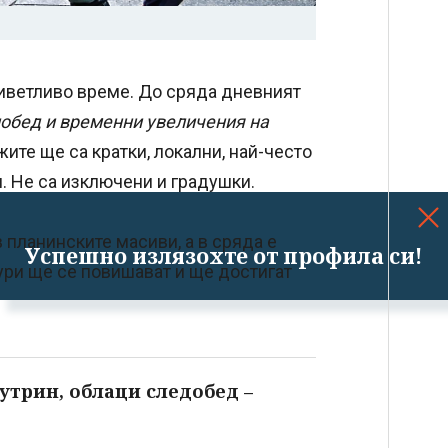
иветливо време. До сряда дневният
обед и временни увеличения на
жите ще са кратки, локални, най-често
. Не са изключени и градушки.
 планинските масиви, а в сряда е
Успешно излязохте от профила си!
ри ще се повишават и ще достигат
утрин, облаци следобед –