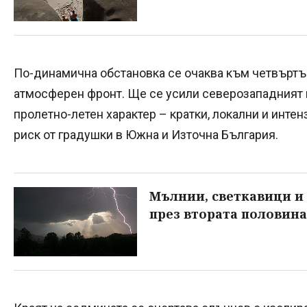
По-динамична обстановка се очаква към четвъртъ
атмосферен фронт. Ще се усили северозападният 
пролетно-летен характер – кратки, локални и инте
риск от градушки в Южна и Източна България.
Мълнии, светкавици и
през втората половина