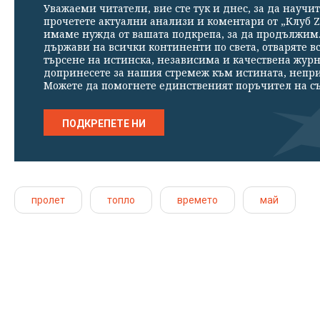
Уважаеми читатели, вие сте тук и днес, за да научит
прочетете актуални анализи и коментари от „Клуб Z
имаме нужда от вашата подкрепа, за да продължим. 
държави на всички континенти по света, отваряте в
търсене на истинска, независима и качествена жур
допринесете за нашия стремеж към истината, непр
Можете да помогнете единственият поръчител на съ
ПОДКРЕПЕТЕ НИ
пролет
топло
времето
май