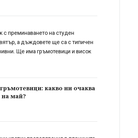
к с преминаването на студен
вятър, а дъждовете ще са с типичен
нзивни. Ще има гръмотевици и висок
 гръмотевици: какво ни очаква
 на май?