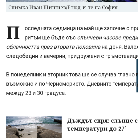
Снимка Иван Шишиев/Етюд-и-те на София
П
оследната седмица на май ще започне с пр
ритъм ще бъде със
слънчеви часове преди
облачността през втората половина
на деня. Вале
следобедни и вечерни, придружени с гръмотевици
В понеделник и вторник това ще се случва главно в
възможно и по Черноморието. Дневните температу
между 23 и 30 градуса.
Дъждът спря: слънце с
температури до 27°