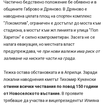
Частично бедствено положение бе обявено и в
общините Габрово и Дряново. В Дряново е
наводнена цялата площ на спортен комплекс
"Локомотив", ограничен е достъпът до моста към
стадиона, а мостът към жп линията и улица "Поп
Харитон" е силно компрометиран. Засега не се
налага евакуация, но местната власт
предупреждава, че
при нови валежи има риск от
заливане на ниските части на града.
Тежка остава обстановката и в Априлци. Заради
локални наводнения кметът Тихомир Кукенски
отмени всички чествания по повод 150 години
от Новоселското въстание.
В проявите
трябваше да участва и вицепрезидентът Илияна