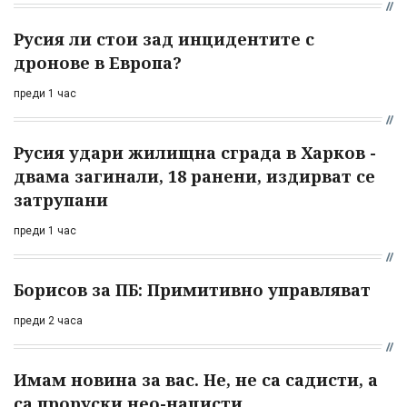
Русия ли стои зад инцидентите с
дронове в Европа?
преди 1 час
Русия удари жилищна сграда в Харков -
двама загинали, 18 ранени, издирват се
затрупани
преди 1 час
Борисов за ПБ: Примитивно управляват
преди 2 часа
Имам новина за вас. Не, не са садисти, а
са проруски нео-нацисти