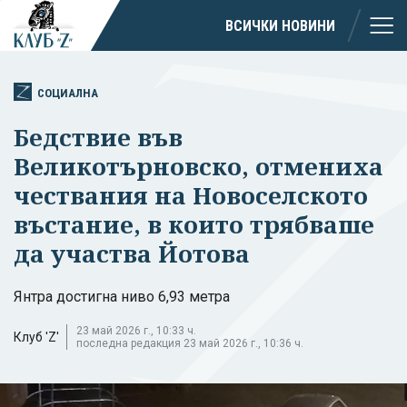
ВСИЧКИ НОВИНИ
СОЦИАЛНА
Бедствие във
Великотърновско, отмениха
чествания на Новоселското
въстание, в които трябваше
да участва Йотова
Янтра достигна ниво 6,93 метра
23 май 2026 г., 10:33 ч.
Клуб 'Z'
последна редакция 23 май 2026 г., 10:36 ч.