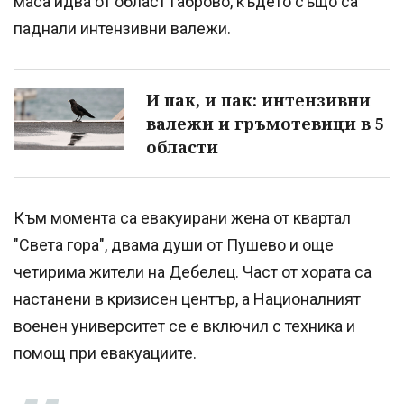
маса идва от област Габрово, където също са
паднали интензивни валежи.
И пак, и пак: интензивни
валежи и гръмотевици в 5
области
Към момента са евакуирани жена от квартал
"Света гора", двама души от Пушево и още
четирима жители на Дебелец. Част от хората са
настанени в кризисен център, а Националният
военен университет се е включил с техника и
помощ при евакуациите.