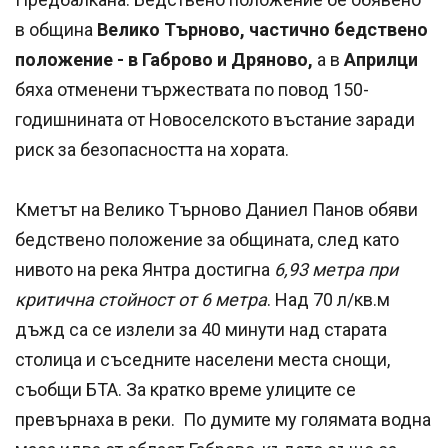
в община
Велико Търново, частично бедствено
положение - в Габрово и Дряново,
а в
Априлци
бяха отменени тържествата по повод 150-
годишнината от Новоселското въстание заради
риск за безопасността на хората.
Кметът на Велико Търново Даниел Панов обяви
бедствено положение за общината, след като
нивото на река Янтра достигна
6,93 метра при
критична стойност от 6 метра
. Над 70 л/кв.м
дъжд са се излели за 40 минути над старата
столица и съседните населени места снощи,
съобщи БТА. За кратко време улиците се
превърнаха в реки. По думите му голямата водна