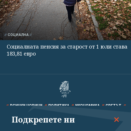
СОЦИАЛНА
Социалната пенсия за старост от 1 юли става
183,81 евро
ВСИЧКИ НОВИНИ
ПОЛИТИКА
ИКОНОМИКА
СВЕТЪТ
Подкрепете ни
СПОРТ
КУЛТУРА
ТЕХНОЛОГИИ
КАЛЕЙДОСКОП
МНЕНИЯ