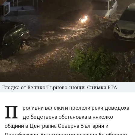
Гледка от Велико Търново снощи. Снимка БТА
П
роливни валежи и прелели реки доведоха
до бедствена обстановка в няколко
общини в Централна Северна България и
Предбалкана. Бедствено положение бе обявено