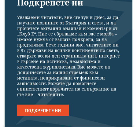
Подкрепете ни
Уважаеми читатели, вие сте тук и днес, за да
научите новините от България и света, и да
прочетете актуални анализи и коментари от
„Клуб Z“. Ние се обръщаме към вас с молба –
имаме нужда от вашата подкрепа, за да
продължим. Вече години вие, читателите ни
в 97 държави на всички континенти по света,
отваряте всеки ден страницата ни в интернет
в търсене на истинска, независима и
качествена журналистика. Вие можете да
допринесете за нашия стремеж към
истината, неприкривана от финансови
зависимости. Можете да помогнете
единственият поръчител на съдържание да
сте вие – читателите.
ПОДКРЕПЕТЕ НИ