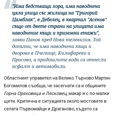
"Има бедстващи хора, има наводнена
цяла улица със жилища на "Григорий
Цамблак", в Дебелец, в квартал "Асенов"
също от двете страни на улицата има
наводнение къщи и приземни етажи",
заяви Панов пред Нова телевизия. Той
допълни, че има наводнени къщи и
дворове в Пчелище, Килифарево и
Присово, а придошлите води са отнесли
асфалт и автомобили.
Областният управител на Велико Търново Мартин
Богомилов съобщи, че засегнати са и общините
Горна Оряховица и Лясковец
, макар и с по-малки
щети. Критична е ситуацията около мостовете в
селата Първомайци и Драганово, където са