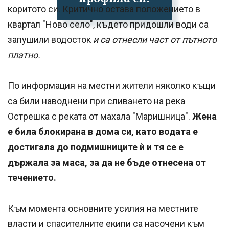
коритото си. Критично остава положението в
квартал "Ново село", където придошли води са
запушили водосток
и са отнесли част от пътното
платно.
По информация на местни жители няколко къщи
са били наводнени при сливането на река
Острешка с реката от махала "Маришница".
Жена
е била блокирана в дома си, като водата е
достигала до подмишниците ѝ и тя се е
държала за маса, за да не бъде отнесена от
течението.
Към момента основните усилия на местните
власти и спасителните екипи са насочени към