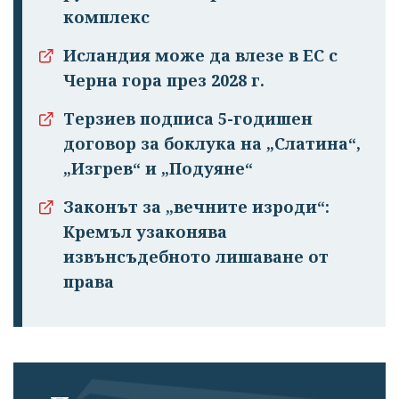
комплекс
Исландия може да влезе в ЕС с
Черна гора през 2028 г.
Терзиев подписа 5-годишен
договор за боклука на „Слатина“,
„Изгрев“ и „Подуяне“
Законът за „вечните изроди“:
Кремъл узаконява
извънсъдебното лишаване от
права