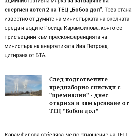
административна мярка
за затваряне на
енергиен котел 2 на ТЕЦ „Бобов дол“
. Това стана
известно от думите на министърката на околната
среда и водите Росица Карамфилова, която се
присъедини към пресконференцията на
министъра на енергетиката Ива Петрова,
цитирана от БТА.
След подготвените
предизборно списъци с
"премиални" - днес
откриха и замърсяване от
ТЕЦ "Бобов дол"
Карамфилова отбеляза, че по отношение на ТЕЦ