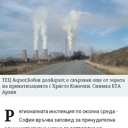
ТЕЦ &quot;Бобов дол&quot; е свързван още от зората
на приватизацията с Христо Ковачки. Снимка БТА
Архив
Р
егионалната инспекция по околна среда -
София връчва заповед за принудителна