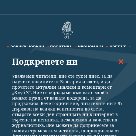
ВСИЧКИ НОВИНИ
ПОЛИТИКА
ИКОНОМИКА
СВЕТЪТ
Подкрепете ни
СПОРТ
КУЛТУРА
ТЕХНОЛОГИИ
КАЛЕЙДОСКОП
МНЕНИЯ
Уважаеми читатели, вие сте тук и днес, за да
научите новините от България и света, и да
прочетете актуални анализи и коментари от
„Клуб Z“. Ние се обръщаме към вас с молба –
имаме нужда от вашата подкрепа, за да
продължим. Вече години вие, читателите ни в 97
Общи условия
Политика за поверителност
държави на всички континенти по света,
отваряте всеки ден страницата ни в интернет в
Реклама
Партньори
Контакти
За Клуб Z
търсене на истинска, независима и качествена
Екип
Подкрепете ни
журналистика. Вие можете да допринесете за
нашия стремеж към истината, неприкривана от