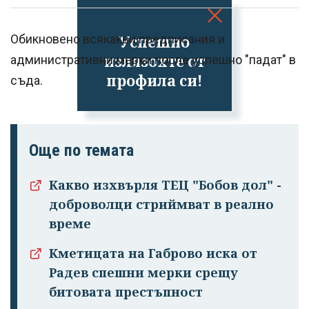
Успешно
Обикновено всякакви предписания и
излязохте от
административни мерки после успешно "падат" в
профила си!
съда.
Още по темата
Какво изхвърля ТЕЦ "Бобов дол" -
доброволци стриймват в реално
време
Кметицата на Габрово иска от
Радев спешни мерки срещу
битовата престъпност