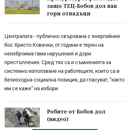
защо ТЕЦ-Бобов дол пак
гори отпадъци
Централата - публично свързвана с енергийния
бос Христо Ковачки, от години е терен на
неизброима гама нарушения и дори
престъпления. Сред тях са и съмненията за
системно използване на работещите, които са в
безизходна социална позиция, да гласуват, "както
им се каже" на избори
Робите от Бобов дол
(видео)