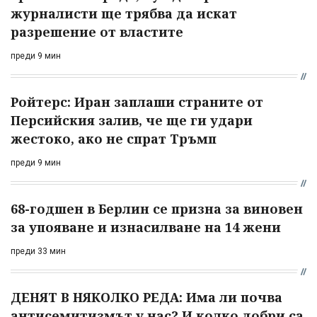
журналисти ще трябва да искат
разрешение от властите
преди 9 мин
Ройтерс: Иран заплаши страните от
Персийския залив, че ще ги удари
жестоко, ако не спрат Тръмп
преди 9 мин
68-годшен в Берлин се призна за виновен
за упояване и изнасилване на 14 жени
преди 33 мин
ДЕНЯТ В НЯКОЛКО РЕДА: Има ли почва
антисемитизмът у нас? И колко добри са