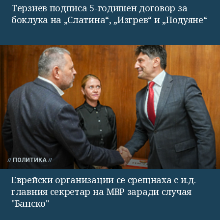
Терзиев подписа 5-годишен договор за
боклука на „Слатина“, „Изгрев“ и „Подуяне“
ПОЛИТИКА
Еврейски организации се срещнаха с и.д.
главния секретар на МВР заради случая
"Банско"