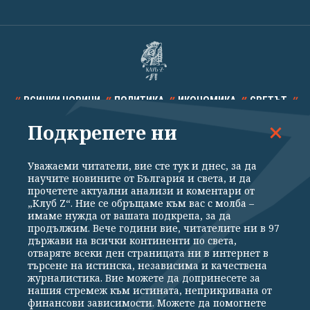
ВСИЧКИ НОВИНИ
ПОЛИТИКА
ИКОНОМИКА
СВЕТЪТ
Подкрепете ни
СПОРТ
КУЛТУРА
ТЕХНОЛОГИИ
КАЛЕЙДОСКОП
МНЕНИЯ
Уважаеми читатели, вие сте тук и днес, за да
научите новините от България и света, и да
прочетете актуални анализи и коментари от
„Клуб Z“. Ние се обръщаме към вас с молба –
имаме нужда от вашата подкрепа, за да
продължим. Вече години вие, читателите ни в 97
Общи условия
Политика за поверителност
държави на всички континенти по света,
отваряте всеки ден страницата ни в интернет в
Реклама
Партньори
Контакти
За Клуб Z
търсене на истинска, независима и качествена
Екип
Подкрепете ни
журналистика. Вие можете да допринесете за
нашия стремеж към истината, неприкривана от
финансови зависимости. Можете да помогнете