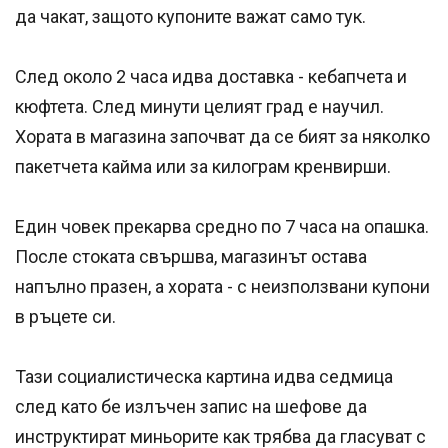
да чакат, защ
ото купоните важат само тук.
След около 2 часа идва доставка - кебапчета и
кюфтета. След минути целият град е научил.
Хората в магазина започват да се бият за няколко
пакетчета кайма или за
килограм кренвирши.
Един човек прекарва средно по 7 часа на опашка.
После стоката свършва, магазинът остава
напълно празен, а хората - с неизползвани купони
в ръцете си.
Тази социалистическа картина идва седмица
след като бе излъчен запис на шефове да
инструктират миньорите как трябва да гласуват с