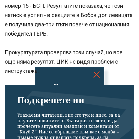
номер 15 - БСП. Резултатите показаха, че този
натиск е успял - в секциите в Бобов дол левицата
е получила два-три пъти повече от националния
победител ГЕРБ.
Прокуратурата проверява този случай, но все
още няма резултат. ЦИК не видя проблем с
инструктажа.
Успешно
излязохте от
Подкрепете ни
профила си!
Уважаеми читатели, вие сте тук и днес, за да
научите новините от България и света, и да
прочетете актуални анализи и коментари от
„Клуб Z“. Ние се обръщаме към вас с молба –
имаме нужда от вашата подкрепа, за да