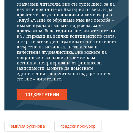
Уважаеми читатели, вие сте тук и днес, за да
научите новините от България и света, и да
прочетете актуални анализи и коментари от
„Клуб Z“. Ние се обръщаме към вас с молба –
имаме нужда от вашата подкрепа, за да
продължим. Вече години вие, читателите ни
в 97 държави на всички континенти по света,
отваряте всеки ден страницата ни в интернет
в търсене на истинска, независима и
качествена журналистика. Вие можете да
допринесете за нашия стремеж към
истината, неприкривана от финансови
зависимости. Можете да помогнете
единственият поръчител на съдържание да
сте вие – читателите.
ПОДКРЕПЕТЕ НИ
емилия русинова
градски прокурор