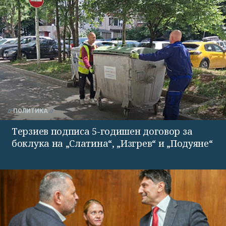
ПОЛИТИКА
Терзиев подписа 5-годишен договор за
боклука на „Слатина“, „Изгрев“ и „Подуяне“