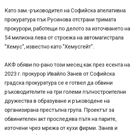
Като зам.-ръководител на Софийска апелативна
прокуратура пък Русинова отстрани тримата
прокурори, работещи по делото за източването на
54 милиона лева от строежа на автомагистрала
"Хемус", известно като "Хемусгейт".
АКФ обяви по-рано този месец как през есента на
2023 г. прокурор Ивайло Занев от Софийска
градска прокуратура се е готвел да обвини
ръководителите на три големи пътностроителни
дружества в образуване и ръководене на
организирана престъпна група. Проектът за
обвинителен акт проследява пътя на парите,
източени чрез мрежа от кухи фирми. Занев и