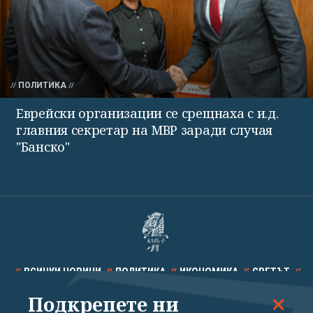
ПОЛИТИКА
Еврейски организации се срещнаха с и.д.
главния секретар на МВР заради случая
"Банско"
ВСИЧКИ НОВИНИ
ПОЛИТИКА
ИКОНОМИКА
СВЕТЪТ
Подкрепете ни
СПОРТ
КУЛТУРА
ТЕХНОЛОГИИ
КАЛЕЙДОСКОП