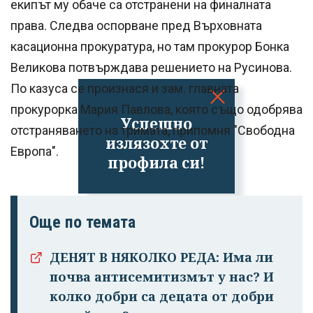
екипът му обаче са отстранени на финалната
права. Следва оспорване пред Върховната
касационна прокуратура, но там прокурор Бонка
Великова потвърждава решението на Русинова.
По казуса се произнася и зам. главната
прокурорка Мария Павлова, която също одобрява
Успешно
отстраняването на тримата, припомня "Свободна
излязохте от
Европа".
профила си!
Още по темата
ДЕНЯТ В НЯКОЛКО РЕДА: Има ли
почва антисемитизмът у нас? И
колко добри са децата от добри