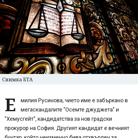
Снимка БТА
Е
милия Русинова, чието име е забъркано в
мегаскандалите "Осемте джуджета" и
"Хемусгейт", кандидатства за нов градски
прокурор на София. Другият кандидат е вечният
бунтар, който неизменно бива отхвърлен за