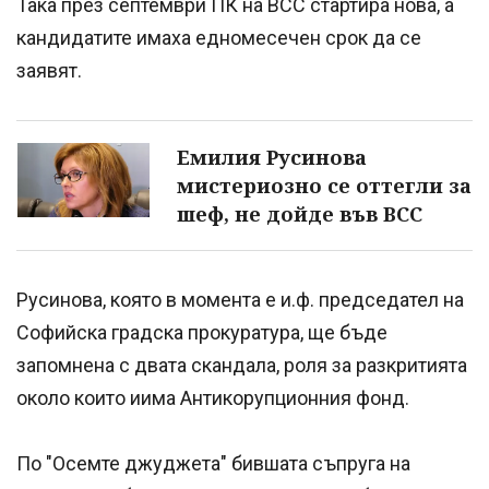
Така през септември ПК на ВСС стартира нова, а
кандидатите имаха едномесечен срок да се
заявят.
Емилия Русинова
мистериозно се оттегли за
шеф, не дойде във ВСС
Русинова, която в момента е и.ф. председател на
Софийска градска прокуратура, ще бъде
запомнена с двата скандала, роля за разкритията
около които иима Антикорупционния фонд.
По "Осемте джуджета" бившата съпруга на