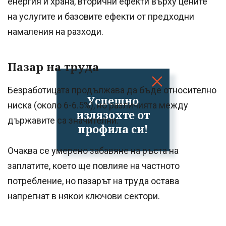
енергия и храна, вторични ефекти върху цените
на услугите и базовите ефекти от предходни
намаления на разходи.
Пазар на труда
Безработицата продължава да бъде относително
Успешно
ниска (около 6-6.5%), но различията между
излязохте от
държавите са значителни.
профила си!
Очаква се умерено забавяне на ръста на
заплатите, което ще повлияе на частното
потребление, но пазарът на труда остава
напрегнат в някои ключови сектори.