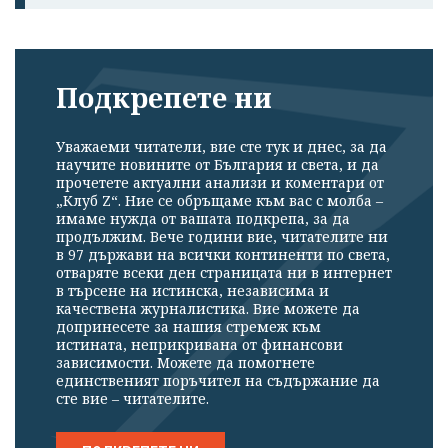
Подкрепете ни
Уважаеми читатели, вие сте тук и днес, за да
научите новините от България и света, и да
прочетете актуални анализи и коментари от
„Клуб Z“. Ние се обръщаме към вас с молба –
имаме нужда от вашата подкрепа, за да
продължим. Вече години вие, читателите ни
в 97 държави на всички континенти по света,
отваряте всеки ден страницата ни в интернет
в търсене на истинска, независима и
качествена журналистика. Вие можете да
допринесете за нашия стремеж към
истината, неприкривана от финансови
зависимости. Можете да помогнете
единственият поръчител на съдържание да
сте вие – читателите.