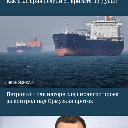
Как България печели от кризата по Дунав
ИКОНОМИКА
Петролът - пак нагоре след ирански проект
за контрол над Ормузкия проток