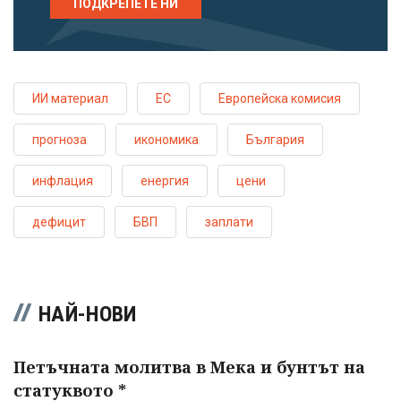
ПОДКРЕПЕТЕ НИ
ИИ материал
ЕС
Европейска комисия
прогноза
икономика
България
инфлация
енергия
цени
дефицит
БВП
заплати
НАЙ-НОВИ
Петъчната молитва в Мека и бунтът на
статуквото *