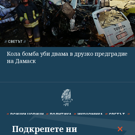
СВЕТЪТ
Кола бомба уби двама в друзко предградие
на Дамаск
ВСИЧКИ НОВИНИ
ПОЛИТИКА
ИКОНОМИКА
СВЕТЪТ
Подкрепете ни
СПОРТ
КУЛТУРА
ТЕХНОЛОГИИ
КАЛЕЙДОСКОП