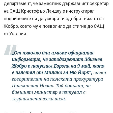
департамент, че заместник държавният секретар
на САЩ Кристофър Ландау е инструктирал
подчинените си да ускорят и одобрят визата на
Жобро, което му е позволило да стигне до САЩ
от Унгария.
„От няколко дни имаме официална
информация, че заподозреният Збигнев
Жобро е напуснал Европа на 9 май, като
е излетял от Милано за Ню Йорк“,
заяви
говорителят на полската прокуратура
Пшемислав Новак. Той допълни, че
бившият министър е пътувал с
журналистическа виза.