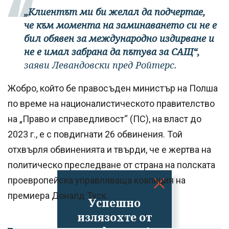
„Клиентът ми би желал да подчертае,
че към момента на заминаването си не е
бил обявен за международно издирване и
не е имал забрана да пътува за САЩ“,
заяви Левандовски пред Ройтерс.
Жобро, който бе правосъден министър на Полша
по време на националистическото правителство
на „Право и справедливост“ (ПС), на власт до
2023 г., е с повдигнати 26 обвинения. Той
отхвърля обвиненията и твърди, че е жертва на
политическо преследване от страна на полската
проевропейска управляваща коалиция на
премиера Доналд Туск.
Успешно
излязохте от