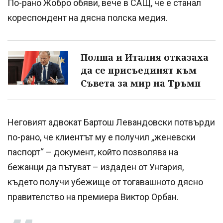
По-рано Жобро обяви, вече в САЩ, че е станал
кореспондент на дясна полска медия.
Полша и Италия отказаха
да се присъединят към
Съвета за мир на Тръмп
Неговият адвокат Бартош Левандовски потвърди
по-рано, че клиентът му е получил „женевски
паспорт“ – документ, който позволява на
бежанци да пътуват – издаден от Унгария,
където получи убежище от тогавашното дясно
правителство на премиера Виктор Орбан.