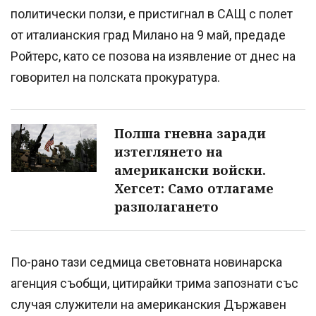
политически ползи, е пристигнал в САЩ с полет
от италианския град Милано на 9 май, предаде
Ройтерс, като се позова на изявление от днес на
говорител на полската прокуратура.
Полша гневна заради
изтеглянето на
американски войски.
Хегсет: Само отлагаме
разполагането
По-рано тази седмица световната новинарска
агенция съобщи, цитирайки трима запознати със
случая служители на американския Държавен