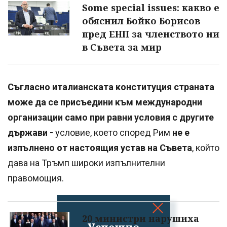
Some special issues: какво е
обяснил Бойко Борисов
пред ЕНП за членството ни
в Съвета за мир
Съгласно италианската конституция страната
може да се присъедини към международни
организации само при равни условия с другите
държави -
условие, което според Рим
не е
изпълнено от настоящия устав на Съвета
, който
дава на Тръмп широки изпълнителни
правомощия.
20 министри нарушиха