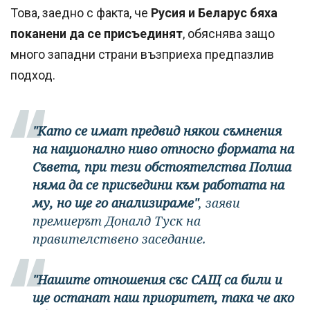
Това, заедно с факта, че
Русия и Беларус бяха
поканени да се присъединят
, обяснява защо
много западни страни възприеха предпазлив
подход.
"Като се имат предвид някои съмнения
на национално ниво относно формата на
Съвета, при тези обстоятелства Полша
няма да се присъедини към работата на
му, но ще го анализираме"
, заяви
премиерът Доналд Туск на
правителствено заседание.
"Нашите отношения със САЩ са били и
ще останат наш приоритет, така че ако