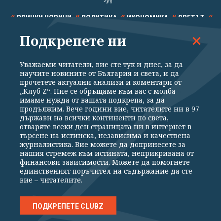
ВСИЧКИ НОВИНИ
ПОЛИТИКА
ИКОНОМИКА
СВЕТЪТ
Подкрепете ни
СПОРТ
КУЛТУРА
ТЕХНОЛОГИИ
КАЛЕЙДОСКОП
МНЕНИЯ
Уважаеми читатели, вие сте тук и днес, за да
научите новините от България и света, и да
прочетете актуални анализи и коментари от
„Клуб Z“. Ние се обръщаме към вас с молба –
имаме нужда от вашата подкрепа, за да
продължим. Вече години вие, читателите ни в 97
Общи условия
Политика за поверителност
държави на всички континенти по света,
отваряте всеки ден страницата ни в интернет в
Реклама
Партньори
Контакти
За Клуб Z
търсене на истинска, независима и качествена
Екип
Подкрепете ни
журналистика. Вие можете да допринесете за
нашия стремеж към истината, неприкривана от
финансови зависимости. Можете да помогнете
единственият поръчител на съдържание да сте
Издател на www.clubz.bg е „Клуб Зебра Медия“ ЕООД, София, ул. "Алеко
вие – читателите.
Константинов" 3. Всички права запазени 2026 „Клуб Зебра Медия“
ЕООД.
Препечатването на материали, снимки и видео от www.clubz.bg без
разрешение ще бъде преследвано по съдебен път, съгласно
ПОДКРЕПЕТЕ CLUBZ
ОБЩИТЕ УСЛОВИЯ