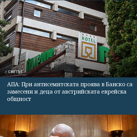
СВЕТЪТ
АПА: При антисемитската проява в Банско са
замесени и деца от австрийската еврейска
общност