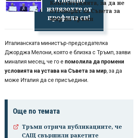
Успешно
Конституцията, за да не
излязохте от
отговорят за Съвета за
профила си!
мир на Тръмп
Италианската министър-председателка
Джорджа Мелони, която е близка с Тръмп, заяви
миналия месец, че го е
помолила да промени
условията на устава на Съвета за мир
, за да
може Италия да се присъедини.
Още по темата
Тръмп отрича публикациите, че
САЩ свършили ракетите