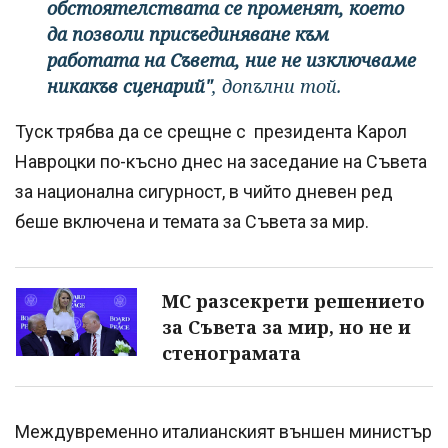
обстоятелствата се променят, което
да позволи присъединяване към
работата на Съвета, ние не изключваме
никакъв сценарий"
, допълни той.
Туск трябва да се срещне с президента Карол
Навроцки по-късно днес на заседание на Съвета
за национална сигурност, в чийто дневен ред
беше включена и темата за Съвета за мир.
МС разсекрети решението
за Съвета за мир, но не и
стенограмата
Междувременно италианският външен министър