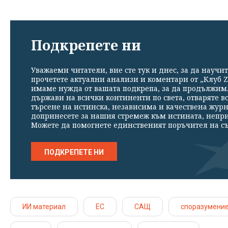
Подкрепете ни
Уважаеми читатели, вие сте тук и днес, за да научит
прочетете актуални анализи и коментари от „Клуб Z
имаме нужда от вашата подкрепа, за да продължим. 
държави на всички континенти по света, отваряте в
търсене на истинска, независима и качествена жур
допринесете за нашия стремеж към истината, непр
Можете да помогнете единственият поръчител на съ
ПОДКРЕПЕТЕ НИ
ИИ материал
ЕС
САЩ
споразумени