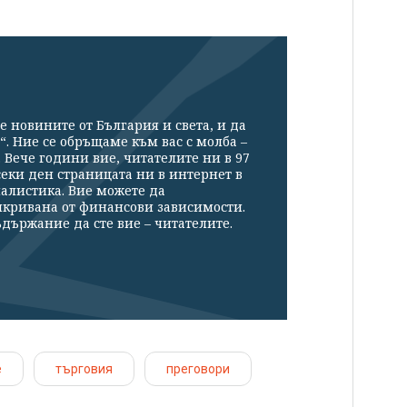
е новините от България и света, и да
“. Ние се обръщаме към вас с молба –
Вече години вие, читателите ни в 97
секи ден страницата ни в интернет в
налистика. Вие можете да
икривана от финансови зависимости.
държание да сте вие – читателите.
е
търговия
преговори