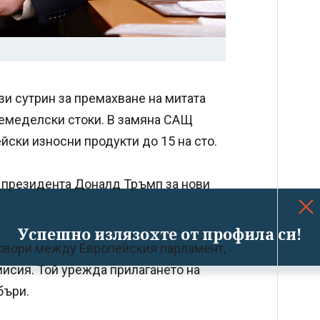
зи сутрин за премахване на митата
земеделски стоки. В замяна САЩ
йски износни продукти до 15 на сто.
а президента Доналд Тръмп за нови
Успешно излязохте от профила си!
говори между Европейския парламент,
мисия. Той урежда прилагането на
бъри.