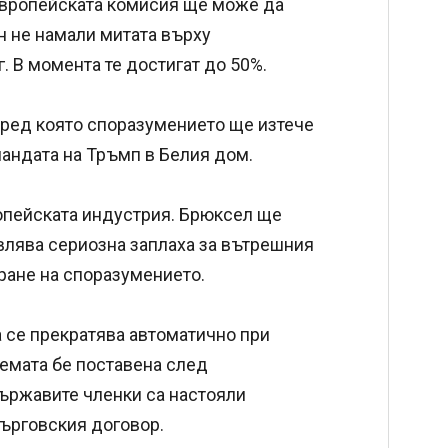
 Европейската комисия ще може да
н не намали митата върху
. В момента те достигат до 50%.
поред която споразумението ще изтече
мандата на Тръмп в Белия дом.
опейската индустрия. Брюксел ще
лява сериозна заплаха за вътрешния
ране на споразумението.
 се прекратява автоматично при
Темата бе поставена след
държавите членки са настояли
търговския договор.