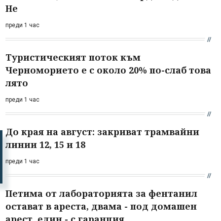
Не
преди 1 час
Туристическият поток към
Черноморието е с около 20% по-слаб това
лято
преди 1 час
До края на август: закриват трамвайни
линии 12, 15 и 18
преди 1 час
Петима от лабораторията за фентанил
остават в ареста, двама - под домашен
арест, един - с гаранция