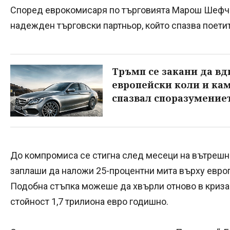
Според еврокомисаря по търговията Марош Шефчов
надежден търговски партньор, който спазва поети
Тръмп се закани да вд
европейски коли и кам
спазвал споразумение
До компромиса се стигна след месеци на вътрешни
заплаши да наложи 25-процентни мита върху европ
Подобна стъпка можеше да хвърли отново в криза
стойност 1,7 трилиона евро годишно.