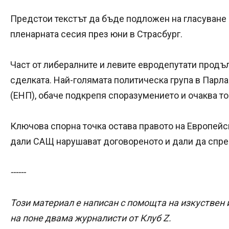
Предстои текстът да бъде подложен на гласуване
пленарната сесия през юни в Страсбург.
Част от либералните и левите евродепутати продъ
сделката. Най-голямата политическа група в Парла
(ЕНП), обаче подкрепя споразумението и очаква то
Ключова спорна точка остава правото на Европейс
дали САЩ нарушават договореното и дали да спре 
------
Този материал е написан с помощта на изкуствен 
на поне двама журналисти от Клуб Z.