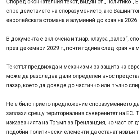
Според окончателния текст, видян от „Политико“,
спре действието на споразумението, ако Вашингто
европейската стомана и алуминий до края на 2026 г
В документа е включена и т.нар. клауза „залез“, с
през декември 2029 г., почти година след края на 
Текстът предвижда и механизми за защита на евр
може да разследва дали определен внос представ
пазар, което да доведе до частично или пълно спи
Не е било прието предложение споразумението да
заплахи срещу териториалния суверенитет на ЕС. 
изказванията на Тръмп за Гренландия, но част от 
подобни политически елементи да останат извън 