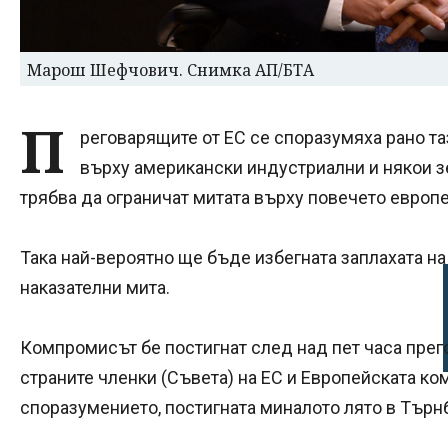
Марош Шефчович. Снимка АП/БТА
П
реговарящите от ЕС се споразумяха рано та
върху американски индустриални и някои 
трябва да ограничат митата върху повечето европе
Така най-вероятно ще бъде избегната заплахата н
наказателни мита.
Компромисът бе постигнат след над пет часа пре
страните членки (Съвета) на ЕС и Европейската ко
споразумението, постигната миналото лято в Търн