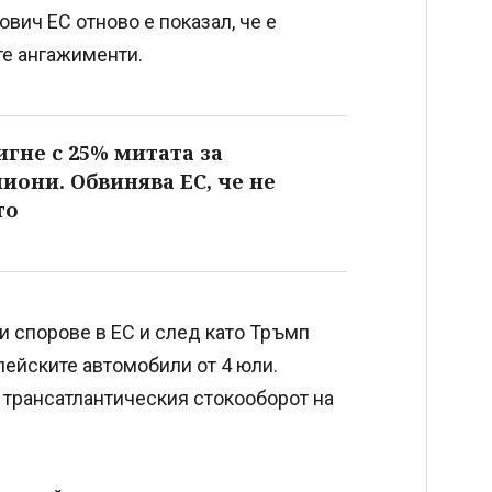
ич ЕС отново е показал, че е
те ангажименти.
игне с 25% митата за
иони. Обвинява ЕС, че не
то
 спорове в ЕС и след като Тръмп
ейските автомобили от 4 юли.
 трансатлантическия стокооборот на