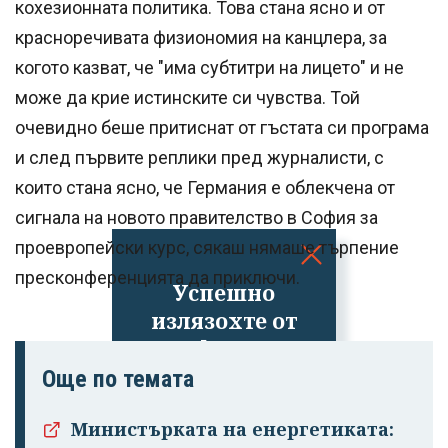
кохезионната политика. Това стана ясно и от
красноречивата физиономия на канцлера, за
когото казват, че "има субтитри на лицето" и не
може да крие истинските си чувства. Той
очевидно беше притиснат от гъстата си програма
и след първите реплики пред журналисти, с
които стана ясно, че Германия е облекчена от
сигнала на новото правителство в София за
проевропейски курс, сякаш нямаше търпение
пресконференцията да приключи.
Успешно
излязохте от
профила си!
Още по темата
Министърката на енергетиката: