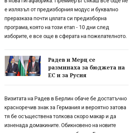
в нова гигафабрика. Премиерът сякаш все още не
е излязъл от предизборния модус и буквално
преразказа почти цялата си предизборна
програма, която на този етап - 10 дни след
изборите, е все още в сферата на пожелателното.
Радев и Мерц се
разминаха за бюджета на
ЕС и за Русия
Визитата на Радев в Берлин обаче бе достатъчно
красноречив знак за Германия и вероятно затова
тя бе осъществена толкова скоро макар и да
изненада домакините. Обикновено на новите