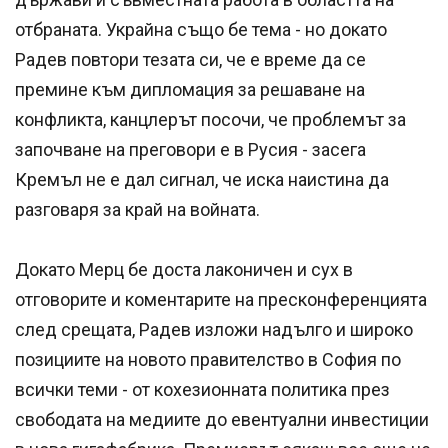
отбраната. Украйна също бе тема - но докато
Радев повтори тезата си, че е време да се
премине към дипломация за решаване на
конфликта, канцлерът посочи, че проблемът за
започване на преговори е в Русия - засега
Кремъл не е дал сигнал, че иска наистина да
разговаря за край на войната.
Докато Мерц бе доста лаконичен и сух в
отговорите и коментарите на пресконференцията
след срещата, Радев изложи надълго и широко
позициите на новото правителство в София по
всички теми - от кохезионната политика през
свободата на медиите до евентуални инвестиции