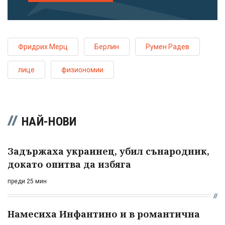
Фридрих Мерц
Берлин
Румен Радев
лице
физиономии
НАЙ-НОВИ
Задържаха украинец, убил сънародник,
докато опитва да избяга
преди 25 мин
Намесиха Инфантино и в романтична