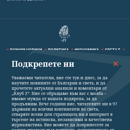
ВСИЧКИ НОВИНИ
ПОЛИТИКА
ИКОНОМИКА
СВЕТЪТ
Подкрепете ни
СПОРТ
КУЛТУРА
ТЕХНОЛОГИИ
КАЛЕЙДОСКОП
МНЕНИЯ
Уважаеми читатели, вие сте тук и днес, за да
научите новините от България и света, и да
прочетете актуални анализи и коментари от
„Клуб Z“. Ние се обръщаме към вас с молба –
имаме нужда от вашата подкрепа, за да
продължим. Вече години вие, читателите ни в 97
Общи условия
Политика за поверителност
държави на всички континенти по света,
отваряте всеки ден страницата ни в интернет в
Реклама
Партньори
Контакти
За Клуб Z
търсене на истинска, независима и качествена
Екип
Подкрепете ни
журналистика. Вие можете да допринесете за
нашия стремеж към истината, неприкривана от