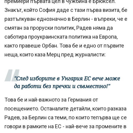
премиери първата цел в чужбина е Брюксел.
Знакът, който София даде с тази първа визита, бе
разтълкуван еднозначно в Берлин - въпреки, че е
смятан за проруски политик, Радев няма да
саботира проукраинската политика на Европа,
както правеше Орбан. Това бе и едно от първите
неща, които каза Мерц пред журналисти:
"След изборите в Унгария ЕС вече може
да работи без пречки и съвместно!"
Това бе и най-важното за Германия от
посещението. Останалите детайли, които разказа
Радев, за Берлин са теми, по които тепърва ще се
говори в рамките на ЕС - най-вече за промените в