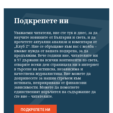
Подкрепете ни
Уважаеми читатели, вие сте тук и днес, за да
научите новините от България и света, и да
прочетете актуални анализи и коментари от
„Клуб Z“. Ние се обръщаме към вас с молба –
имаме нужда от вашата подкрепа, за да
продължим. Вече години вие, читателите ни
в 97 държави на всички континенти по света,
отваряте всеки ден страницата ни в интернет
в търсене на истинска, независима и
качествена журналистика. Вие можете да
допринесете за нашия стремеж към
истината, неприкривана от финансови
зависимости. Можете да помогнете
единственият поръчител на съдържание да
сте вие – читателите.
ПОДКРЕПЕТЕ НИ