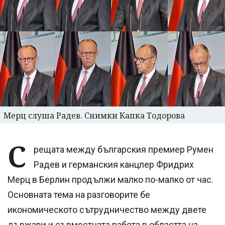
Мерц слуша Радев. Снимки Капка Тодорова
С
рещата между българския премиер Румен
Радев и германския канцлер Фридрих
Мерц в Берлин продължи малко по-малко от час.
Основната тема на разговорите бе
икономическото сътрудничество между двете
държави и съвместната работа в областта на