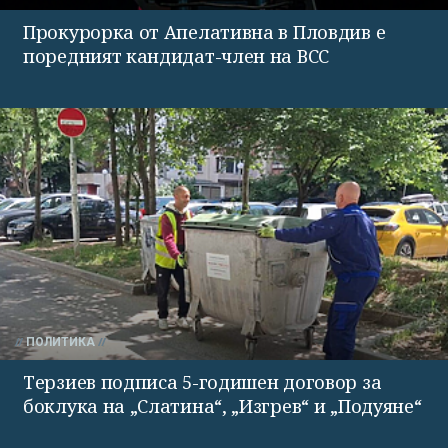
Прокурорка от Апелативна в Пловдив е
поредният кандидат-член на ВСС
ПОЛИТИКА
Терзиев подписа 5-годишен договор за
боклука на „Слатина“, „Изгрев“ и „Подуяне“