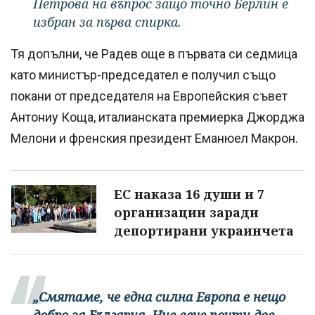
Петрова на въпрос защо точно Берлин е
избран за първа спирка.
Тя допълни, че Радев още в първата си седмица
като министър-председател е получил също
покани от председателя на Европейския съвет
Антониу Коща, италианската премиерка Джорджа
Мелони и френския президент Еманюел Макрон.
ЕС наказа 16 души и 7
организации заради
депортирани украинчета
„Смятаме, че една силна Европа е нещо
добро за България. Ние вече почти две