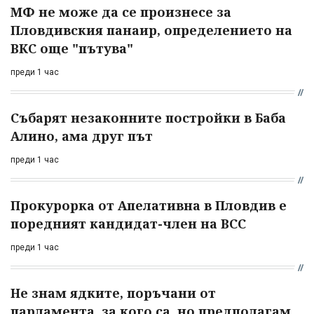
МФ не може да се произнесе за
Пловдивския панаир, определението на
ВКС още "пътува"
преди 1 час
Събарят незаконните постройки в Баба
Алино, ама друг път
преди 1 час
Прокурорка от Апелативна в Пловдив е
поредният кандидат-член на ВСС
преди 1 час
Не знам ядките, поръчани от
парламента, за кого са, но предполагам