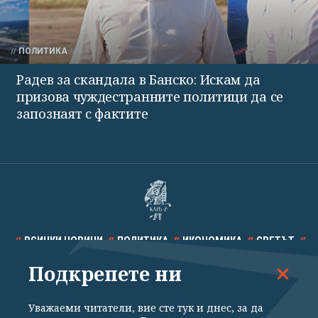
ПОЛИТИКА
Радев за скандала в Банско: Искам да
призова чуждестранните политици да се
запознаят с фактите
ВСИЧКИ НОВИНИ
ПОЛИТИКА
ИКОНОМИКА
СВЕТЪТ
Подкрепете ни
СПОРТ
КУЛТУРА
ТЕХНОЛОГИИ
КАЛЕЙДОСКОП
МНЕНИЯ
Уважаеми читатели, вие сте тук и днес, за да