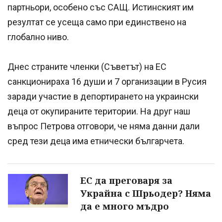
партньори, особено със САЩ. Истинският им
резултат се усеща само при единствено на
глобално ниво.
Днес страните членки (Съветът) на ЕС
санкционираха 16 души и 7 организации в Русия
заради участие в депортирането на украински
деца от окупираните територии. На друг наш
въпрос Петрова отговори, че няма данни дали
сред тези деца има етнически българчета.
ЕС да преговаря за
Украйна с Шрьодер? Няма
да е много мъдро