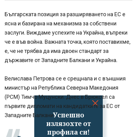
Българската позиция за разширяването на ЕС е
ясна и базирана на механизма за собствени
заслуги. Виждаме успехите на Украйна, въпреки
че е във война. Важната точка, която поставихме,
е, че не трябва да има двоен стандарт за
държавите от Западните Балкани и Украйна.
Велислава Петрова се е срещнала и с външния
министър на Република Северна Македония
(РСМ) Тимчо Муцунски. Днес в Брюксел са
първите дипломати на кандидатките за ЕС от
Успешно
Западните Балкани.
излязохте от
профила си!