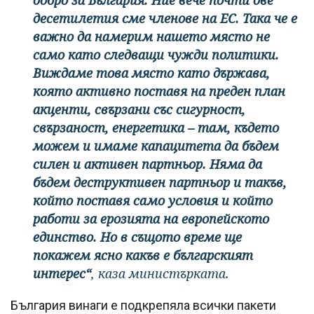
десетилетия сме членове на ЕС. Така че е
важно да намерим нашето място не
само като следващи чужди политики.
Виждаме това място като държава,
която активно поставя на преден план
акценти, свързани със сигурност,
свързаност, енергетика – там, където
можем и имаме капацитета да бъдем
силен и активен партньор. Няма да
бъдем деструктивен партньор и такъв,
който поставя само условия и който
работи за ерозията на европейското
единство. Но в същото време ще
покажем ясно какъв е българският
интерес“
, каза министърката.
България винаги е подкрепяла всички пакети