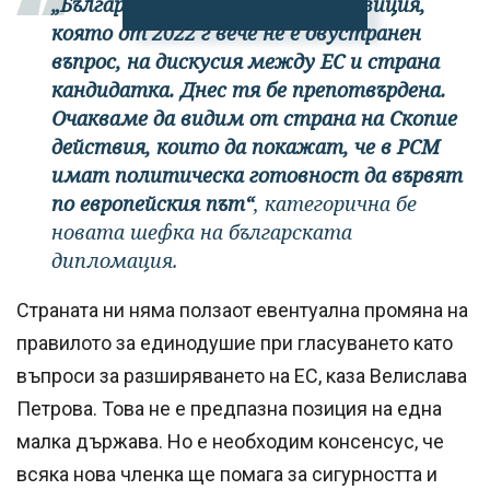
„България има ясно изразена позиция,
която от 2022 г вече не е двустранен
въпрос, на дискусия между ЕС и страна
кандидатка. Днес тя бе препотвърдена.
Очакваме да видим от страна на Скопие
действия, които да покажат, че в РСМ
имат политическа готовност да вървят
по европейския път“
, категорична бе
новата шефка на българската
дипломация.
Страната ни няма ползаот евентуална промяна на
правилото за единодушие при гласуването като
въпроси за разширяването на ЕС, каза Велислава
Петрова. Това не е предпазна позиция на една
малка държава. Но е необходим консенсус, че
всяка нова членка ще помага за сигурността и