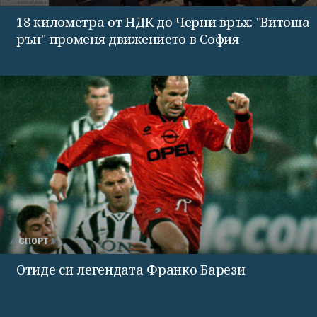
18 километра от НДК до Черни връх: "Витоша
рън" променя движението в София
СПОРТ
Отиде си легендата Франко Барези