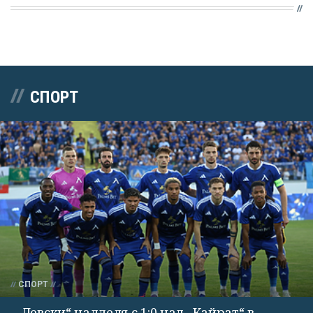
СПОРТ
СПОРТ
„Левски“ надделя с 1:0 над „Кайрат“ в