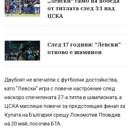
„Левски“ само на победа
от титлата след 3:1 над
ЦСКА
След 17 години: "Левски"
отново е шампион
Двубоят не впечатли с футболни достойнства,
като "Левски" игра с повече настроение след
наскоро спечелената 27-а титла в шампионата, а
ЦСКА мислеше повече за предстоящия финал за
Купата на България срещу Локомотив Пловдив
на 20 май, посочва БТА.