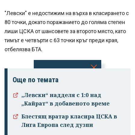
"Левски" е недостижим на върха в класирането с
80 точки, докато поражанието до голяма степен
лиши ЦСКА от шансовете за второто място, като
тимът е четвърти с 63 точки кръг преди края,
отбелязва БТА.
Успешно
Още по темата
излязохте от
„Левски“ надделя с 1:0 над
профила си!
„Кайрат“ в добавеното време
Блестящ вратар класира ЦСКА в
Лига Европа след дузпи