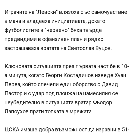
Играчите на "Левски" влязоха със самочувствие
в мача и владееха инициативата, докато
футболистите в "червено" бяха твърде
предвидими в офанзивен план и рядко
застрашаваха вратата на Светослав Вуцов.
Ключовата ситуацията през първата част бе в 10-
а минута, когато Георги Костадинов изведе Хуан
Переа, който спечели единоборство с Давид
Пастор и с удар под плонжа на намесилия се
неубедително в ситуацията вратар Фьодор
Лапоухов прати топката в мрежата.
ЦСКА имаше добра възможност да изравни в 51-