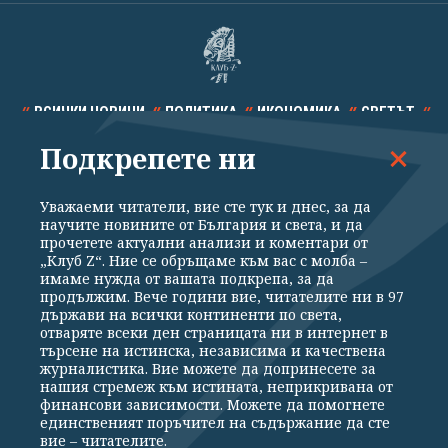
ВСИЧКИ НОВИНИ
ПОЛИТИКА
ИКОНОМИКА
СВЕТЪТ
Подкрепете ни
СПОРТ
КУЛТУРА
ТЕХНОЛОГИИ
КАЛЕЙДОСКОП
МНЕНИЯ
Уважаеми читатели, вие сте тук и днес, за да
научите новините от България и света, и да
прочетете актуални анализи и коментари от
„Клуб Z“. Ние се обръщаме към вас с молба –
имаме нужда от вашата подкрепа, за да
продължим. Вече години вие, читателите ни в 97
Общи условия
Политика за поверителност
държави на всички континенти по света,
отваряте всеки ден страницата ни в интернет в
Реклама
Партньори
Контакти
За Клуб Z
търсене на истинска, независима и качествена
Екип
Подкрепете ни
журналистика. Вие можете да допринесете за
нашия стремеж към истината, неприкривана от
финансови зависимости. Можете да помогнете
единственият поръчител на съдържание да сте
Издател на www.clubz.bg е „Клуб Зебра Медия“ ЕООД, София, ул. "Алеко
вие – читателите.
Константинов" 3. Всички права запазени 2026 „Клуб Зебра Медия“