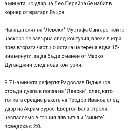
а минута, но удар на Лео Перейра бе избит в
корнер от вратаря Вуцов.
Нападателят на "Левски" Мустафа Сангаре, който
наскоро се завърна след контузия, влезе в игра
през втората част, но остана на терена едва 15-
ина минути, за да бъде сменен от Марко
Дуганджич след нова контузия.
В 71-а минута реферът Радослав Гидженов
отсъди дузпа в полза на "Левски", след като
топката срещна ръката на Теодор Иванов след
удар на Акрам Бурас. Евертон Бала стреля
неспасяемо в горния ляв ъгъл и "сините"
поведоха с 2:0.