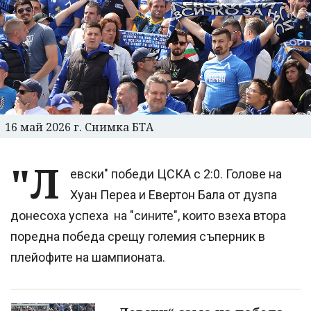
16 май 2026 г. Снимка БТА
"Л
евски" победи ЦСКА с 2:0. Голове на
Хуан Переа и Евертон Бала от дузпа
донесоха успеха на "сините", които взеха втора
поредна победа срещу големия съперник в
плейофите на шампионата.