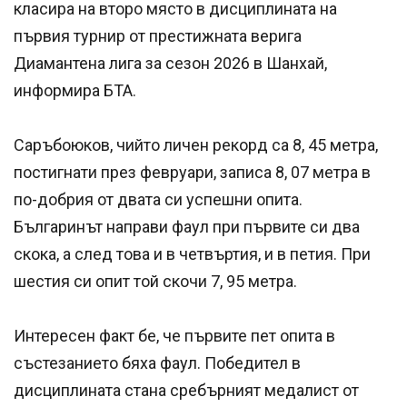
класира на второ място в дисциплината на
първия турнир от престижната верига
Диамантена лига за сезон 2026 в Шанхай,
информира БТА.
Саръбоюков, чийто личен рекорд са 8, 45 метра,
постигнати през февруари, записа 8, 07 метра в
по-добрия от двата си успешни опита.
Българинът направи фаул при първите си два
скока, а след това и в четвъртия, и в петия. При
шестия си опит той скочи 7, 95 метра.
Интересен факт бе, че първите пет опита в
състезанието бяха фаул. Победител в
дисциплината стана сребърният медалист от