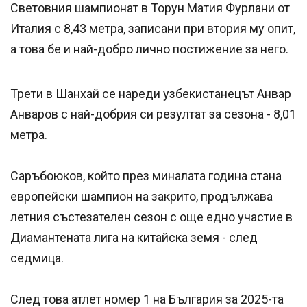
Световния шампионат в Торун Матия Фурлани от
Италия с 8,43 метра, записани при втория му опит,
а това бе и най-добро лично постижение за него.
Трети в Шанхай се нареди узбекистанецът Анвар
Анваров с най-добрия си резултат за сезона - 8,01
метра.
Саръбоюков, който през миналата година стана
европейски шампион на закрито, продължава
летния състезателен сезон с още едно участие в
Диамантената лига на китайска земя - след
седмица.
След това атлет номер 1 на България за 2025-та