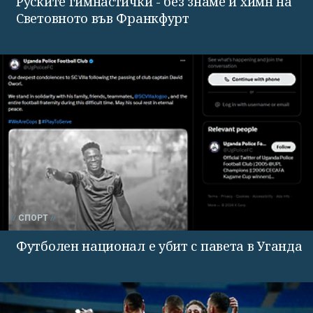
Руските гимнастички - без знаме и химн на
Световното във Франкфурт
СПОРТ
Футболен национал е убит с павета в Уганда