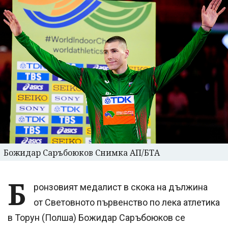
Божидар Саръбоюков Снимка АП/БТА
Б
ронзовият медалист в скока на дължина
от Световното първенство по лека атлетика
в Торун (Полша) Божидар Саръбоюков се