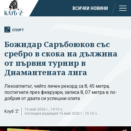
ВСИЧКИ НОВИНИ
СПОРТ
Божидар Саръбоюков със
сребро в скока на дължина
от първия турнир в
Диамантената лига
Лекоатлетът, чийто личен рекорд са 8, 45 метра,
постигнати през февруари, записа 8, 07 метра в по-
добрия от двата си успешни опита
16 май 2026 г., 14:10 ч.
Клуб 'Z'
последна редакция 16 май 2026 г., 15:15 ч.