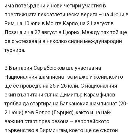
има потвърдени и нови четири участия в
престижната лекоатлетическа верига – на 4 юни в
Рим, на 10 юли в Монте Карло, на 21 август в
Лозана и на 27 август в Цюрих. Между тях той ще
се състезава и в няколко силни международни
турнира.
В България Саръбоюков ще участва на
Националния шампионат за мъже и жени, който
ще се проведе на 25 и 26 юли. С националния
екип възпитаникът на Димитър Карамфилов
трябва да стартира на Балканския шампионат (20-
21 юни) във Волос (Гърция), както и на най-
важния старт през сезона – европейското
първенство в Бирмингам, което ще се състои