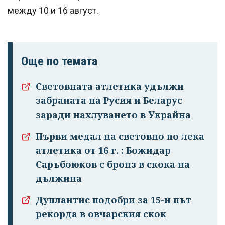
между 10 и 16 август.
Още по темата
Световната атлетика удължи
Успешно
забраната на Русия и Беларус
излязохте от
заради нахлуването в Украйна
профила си!
Първи медал на световно по лека
атлетика от 16 г. : Божидар
Саръбоюков с бронз в скока на
дължина
Дуплантис подобри за 15-и път
рекорда в овчарския скок