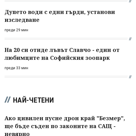
Дупето води с едни гърди, установи
изследване
преди 29 мин
На 20 си отиде лъвът Славчо - един от
любимците на Софийския зоопарк
преди 33 мин
НАЙ-ЧЕТЕНИ
Ако цивилен пусне дрон край "Безмер",
ще бъде съден по законите на САЩ -
невярно