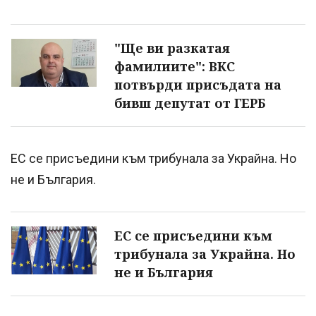
"Ще ви разкатая
фамилиите": ВКС
потвърди присъдата на
бивш депутат от ГЕРБ
ЕС се присъедини към трибунала за Украйна. Но
не и България.
ЕС се присъедини към
трибунала за Украйна. Но
не и България