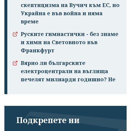
скептицизма на Вучич към ЕС, но
Украйна е във война и няма
време
Успешно
Руските гимнастички - без знаме
излязохте от
и химн на Световното във
профила си!
Франкфурт
Вярно ли българските
електроцентрали на въглища
печелят милиарди годишно? Не
Подкрепете ни