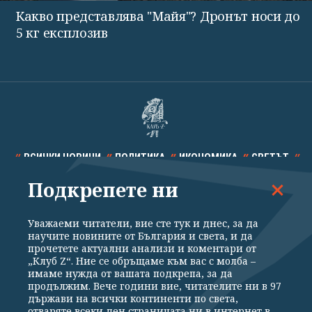
Какво представлява "Майя"? Дронът носи до
5 кг експлозив
ВСИЧКИ НОВИНИ
ПОЛИТИКА
ИКОНОМИКА
СВЕТЪТ
Подкрепете ни
СПОРТ
КУЛТУРА
ТЕХНОЛОГИИ
КАЛЕЙДОСКОП
МНЕНИЯ
Уважаеми читатели, вие сте тук и днес, за да
научите новините от България и света, и да
прочетете актуални анализи и коментари от
„Клуб Z“. Ние се обръщаме към вас с молба –
имаме нужда от вашата подкрепа, за да
продължим. Вече години вие, читателите ни в 97
Общи условия
Политика за поверителност
държави на всички континенти по света,
отваряте всеки ден страницата ни в интернет в