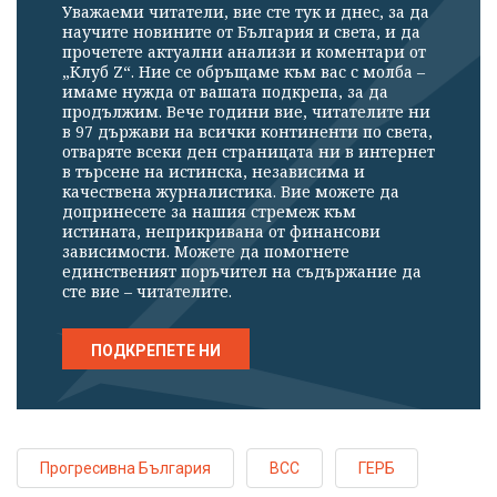
Уважаеми читатели, вие сте тук и днес, за да
научите новините от България и света, и да
прочетете актуални анализи и коментари от
„Клуб Z“. Ние се обръщаме към вас с молба –
имаме нужда от вашата подкрепа, за да
продължим. Вече години вие, читателите ни
в 97 държави на всички континенти по света,
отваряте всеки ден страницата ни в интернет
в търсене на истинска, независима и
качествена журналистика. Вие можете да
допринесете за нашия стремеж към
истината, неприкривана от финансови
зависимости. Можете да помогнете
единственият поръчител на съдържание да
сте вие – читателите.
ПОДКРЕПЕТЕ НИ
Прогресивна България
ВСС
ГЕРБ