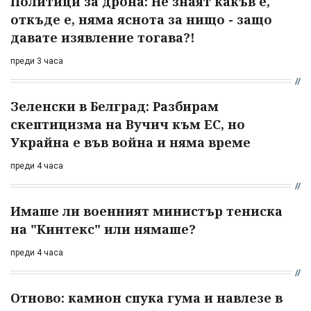
Политици за дрона: Не знаят какъв е,
откъде е, няма яснота за нищо - защо
давате изявление тогава?!
преди 3 часа
Зеленски в Белград: Разбирам
скептицизма на Вучич към ЕС, но
Украйна е във война и няма време
преди 4 часа
Имаше ли военният министър тениска
на "Кинтекс" или нямаше?
преди 4 часа
Отново: камион спука гума и навлезе в