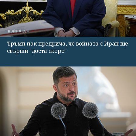
ВОЙНАТА
Тръмп пак предрича, че войната с Иран ще
свърши "доста скоро"