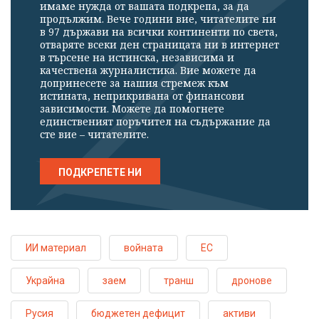
имаме нужда от вашата подкрепа, за да
продължим. Вече години вие, читателите ни
в 97 държави на всички континенти по света,
отваряте всеки ден страницата ни в интернет
в търсене на истинска, независима и
качествена журналистика. Вие можете да
допринесете за нашия стремеж към
истината, неприкривана от финансови
зависимости. Можете да помогнете
единственият поръчител на съдържание да
сте вие – читателите.
ПОДКРЕПЕТЕ НИ
ИИ материал
войната
ЕС
Украйна
заем
транш
дронове
Русия
бюджетен дефицит
активи