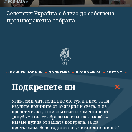
ВОЙНАТА
Зеленски: Украйна е близо до собствена
противоракетна отбрана
ВСИЧКИ НОВИНИ
ПОЛИТИКА
ИКОНОМИКА
СВЕТЪТ
Подкрепете ни
СПОРТ
КУЛТУРА
ТЕХНОЛОГИИ
КАЛЕЙДОСКОП
МНЕНИЯ
Уважаеми читатели, вие сте тук и днес, за да
научите новините от България и света, и да
прочетете актуални анализи и коментари от
„Клуб Z“. Ние се обръщаме към вас с молба –
имаме нужда от вашата подкрепа, за да
продължим. Вече години вие, читателите ни в 97
Общи условия
Политика за поверителност