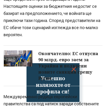
Настоящите оценки за бюджетния недостиг се
базират на предположението, че войната ще
приключи тази година. Според представители на
ЕС обаче този сценарий изглежда все по-малко
вероятен.
Окончателно: ЕС отпусна
90 млрд. евро заем за
Украйна и подкрепи
новите санкции срещу
Успешно
Русия
излязохте от
профила си!
Междувременно редица европейски
правителства са под натиск заради собствените