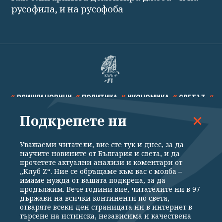
русофила, и на русофоба
ВСИЧКИ НОВИНИ
ПОЛИТИКА
ИКОНОМИКА
СВЕТЪТ
Подкрепете ни
СПОРТ
КУЛТУРА
ТЕХНОЛОГИИ
КАЛЕЙДОСКОП
МНЕНИЯ
Уважаеми читатели, вие сте тук и днес, за да
научите новините от България и света, и да
прочетете актуални анализи и коментари от
„Клуб Z“. Ние се обръщаме към вас с молба –
имаме нужда от вашата подкрепа, за да
продължим. Вече години вие, читателите ни в 97
Общи условия
Политика за поверителност
държави на всички континенти по света,
отваряте всеки ден страницата ни в интернет в
Реклама
Партньори
Контакти
За Клуб Z
търсене на истинска, независима и качествена
Екип
Подкрепете ни