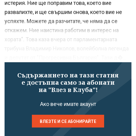
истерия. Ние ще поправим това, което вие
развалихте, и ще свършим онова, което вие не
успяхте. Можете да разчитате, че няма да се
откажем. Ние наистина работим в интерес на
хората". Това каза вчера от парламентарната
трибуна Владимир Николов, волейболна легенда
и депутат от "Прогресивна България". Тази д�...
Съдържанието на тази статия
е достъпна само за абонати
на "Влез в Клуба"!
Ако вече имате акаунт
ВЛЕЗТЕ И СЕ АБОНИРАЙТЕ