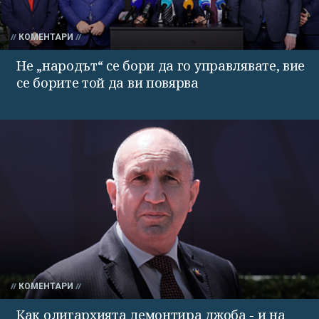
КОМЕНТАРИ
Не „народът“ се бори да го управлявате, вие
се борите той да ви повярва
КОМЕНТАРИ
Как олигархията демонтира джоба - и на