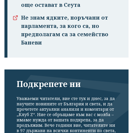
още остават в Сеута
Не знам ядките, поръчани от
парламента, за кого са, но
предполагам са за семейство
Баневи
Подкрепете ни
Успешно
излязохте от
Уважаеми читатели, вие сте тук и днес, за да
научите новините от България и света, и да
профила си!
прочетете актуални анализи и коментари от
„Клуб Z“. Ние се обръщаме към вас с молба –
имаме нужда от вашата подкрепа, за да
продължим. Вече години вие, читателите ни
в 97 държави на всички континенти по света,