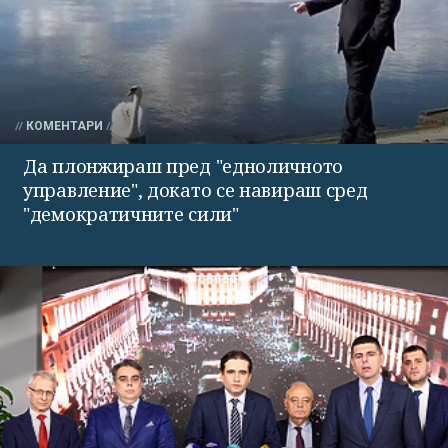
КОМЕНТАРИ
Да плонжираш пред "едноличното
управление", докато се навираш сред
"демократичните сили"