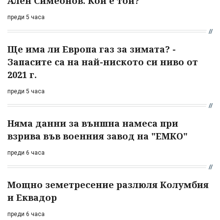
Ален Симеонов. Кой е той?
преди 5 часа
Ще има ли Европа газ за зимата? -
Запасите са на най-ниското си ниво от
2021 г.
преди 5 часа
Няма данни за външна намеса при
взрива във военния завод на "ЕМКО"
преди 6 часа
Мощно земетресение разлюля Колумбия
и Еквадор
преди 6 часа