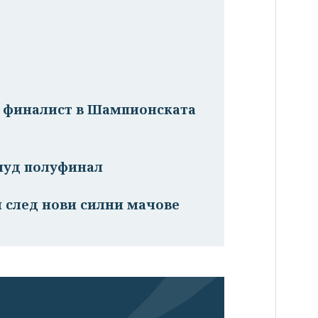
е финалист в Шампионската
 луд полуфинал
л след нови силни мачове