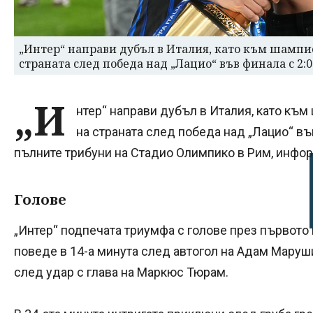
„Интер“ направи дубъл в Италия, като към шампи
страната след победа над „Лацио“ във финала с 2:
„И
нтер“ направи дубъл в Италия, като към
на страната след победа над „Лацио“ във
пълните трибуни на Стадио Олимпико в Рим, инфо
Голове
„Интер“ подпечата триумфа с голове през първото
поведе в 14-а минута след автогол на Адам Маруши
след удар с глава на Маркюс Тюрам.