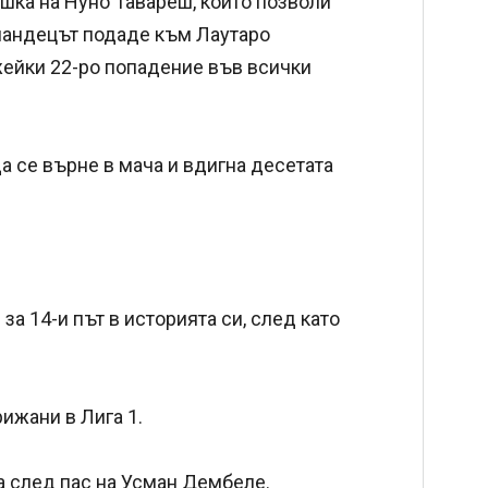
ешка на Нуно Тавареш, който позволи
ландецът подаде към Лаутаро
ежейки 22-ро попадение във всички
а се върне в мача и вдигна десетата
а 14-и път в историята си, след като
рижани в Лига 1.
а след пас на Усман Дембеле.