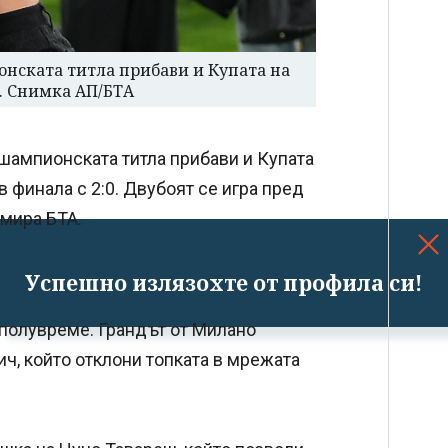
онската титла прибави и Купата на
0. Снимка АП/БТА
 шампионската титла прибави и Купата
 финала с 2:0. Двубоят се игра пред
рмира БТА.
Успешно излязохте от профила си!
 полувреме. Грандът от Милано
ч, който отклони топката в мрежата