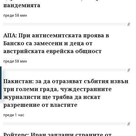
пандемията
преди 58 мин
АПА: При антисемитската проява в
Банско са замесени и деца от
австрийската еврейска общност
преди 58 мин
Пакистан: за да отразяват събития извън
три големи града, чуждестранните
журналисти ще трябва да искат
разрешение от властите
преди 1 час
Ройтерс: Иран заплаши страните от