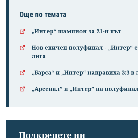
Още по темата
„Интер“ шампион за 21-и път
Нов епичен полуфинал - „Интер“ 
лига
„Барса“ и „Интер“ направиха 3:3 в
„Арсенал” и „Интер” на полуфина
Подкрепете ни