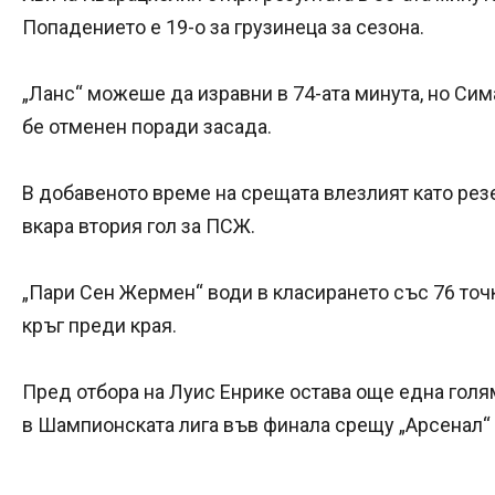
Попадението е 19-о за грузинеца за сезона.
„Ланс“ можеше да изравни в 74-ата минута, но Сима
бе отменен поради засада.
В добавеното време на срещата влезлият като р
вкара втория гол за ПСЖ.
„Пари Сен Жермен“ води в класирането със 76 точк
кръг преди края.
Пред отбора на Луис Енрике остава още една голям
в Шампионската лига във финала срещу „Арсенал“ 