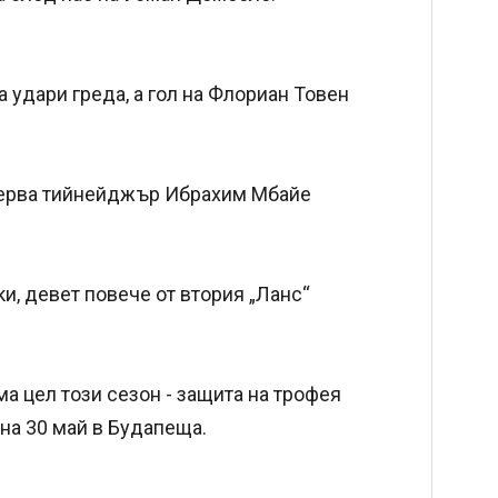
 удари греда, а гол на Флориан Товен
езерва тийнейджър Ибрахим Мбайе
и, девет повече от втория „Ланс“
а цел този сезон - защита на трофея
на 30 май в Будапеща.