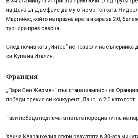
В 34-ата минута интригата приключи след груба гр
на Дензъл Дъмфрис да му отнеме топката. Нидер
Мартинес, който на празна врата вкара за 2:0, бел
турнири през сезона.
След почивката „Интер“ не позволи на съперника д
си Купа на Италия.
Франция
„Пари Сен Жермен“ пък стана шампион на Франция з
победи прекия си конкурент „Ланс“ с 2:0 като гост.
Тази победа подпечата петата поредна титла на па
Хвича Кварацхелия откри резултата в 30-ата минут