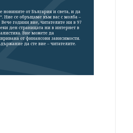
е новините от България и света, и да
“. Ние се обръщаме към вас с молба –
Вече години вие, читателите ни в 97
секи ден страницата ни в интернет в
налистика. Вие можете да
икривана от финансови зависимости.
държание да сте вие – читателите.