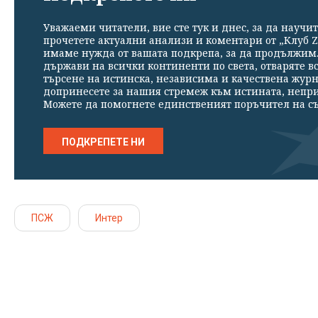
Уважаеми читатели, вие сте тук и днес, за да научит
прочетете актуални анализи и коментари от „Клуб Z
имаме нужда от вашата подкрепа, за да продължим. 
държави на всички континенти по света, отваряте в
търсене на истинска, независима и качествена жур
допринесете за нашия стремеж към истината, непр
Можете да помогнете единственият поръчител на съ
ПОДКРЕПЕТЕ НИ
ПСЖ
Интер