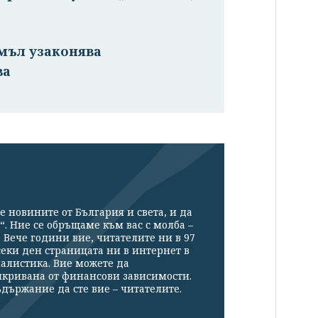
емъл узаконява
ва
е новините от България и света, и да
“. Ние се обръщаме към вас с молба –
Вече години вие, читателите ни в 97
секи ден страницата ни в интернет в
налистика. Вие можете да
икривана от финансови зависимости.
държание да сте вие – читателите.