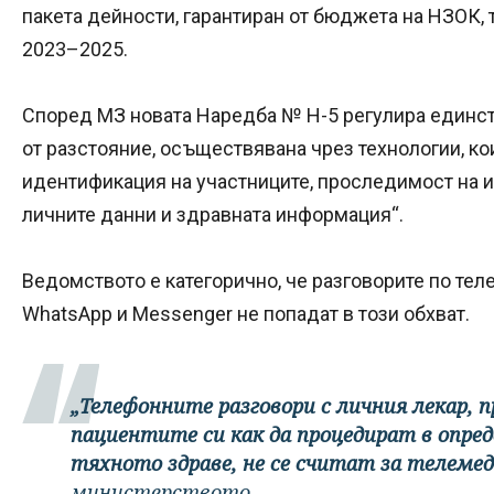
пакета дейности, гарантиран от бюджета на НЗОК, 
2023–2025.
Според МЗ новата Наредба № Н-5 регулира единс
от разстояние, осъществявана чрез технологии, к
идентификация на участниците, проследимост на 
личните данни и здравната информация“.
Ведомството е категорично, че разговорите по тел
WhatsApp и Messenger не попадат в този обхват.
„Телефонните разговори с личния лекар, 
пациентите си как да процедират в опре
тяхното здраве, не се считат за телеме
министерството.