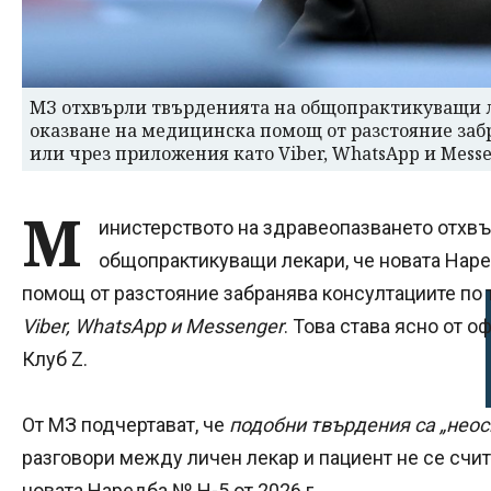
МЗ отхвърли твърденията на общопрактикуващи ле
оказване на медицинска помощ от разстояние заб
или чрез приложения като Viber, WhatsApp и Mess
М
инистерството на здравеопазването отхв
общопрактикуващи лекари, че новата Наре
помощ от разстояние забранява консултациите по 
Viber, WhatsApp и Messenger
. Това става ясно от 
Клуб Z.
От МЗ подчертават, че
подобни твърдения са „неос
разговори между личен лекар и пациент не се счи
новата Наредба № Н-5 от 2026 г.