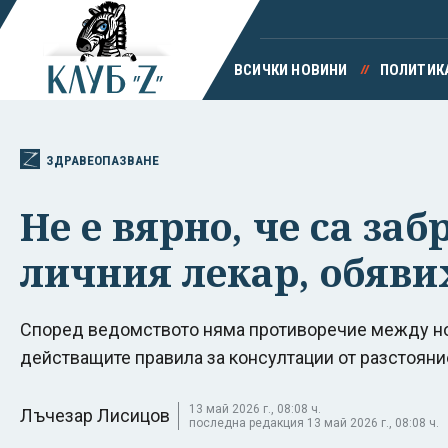
ВСИЧКИ НОВИНИ
ПОЛИТИК
ЗДРАВЕОПАЗВАНЕ
Не е вярно, че са за
личния лекар, обяви
Според ведомството няма противоречие между но
действащите правила за консултации от разстояни
13 май 2026 г., 08:08 ч.
Лъчезар Лисицов
последна редакция 13 май 2026 г., 08:08 ч.