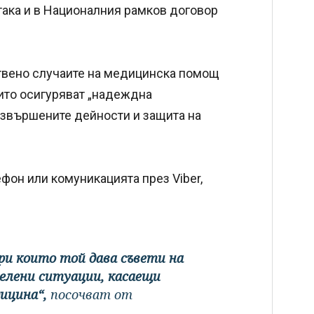
така и в Националния рамков договор
твено случаите на медицинска помощ
оито осигуряват „надеждна
извършените дейности и защита на
ефон или комуникацията през Viber,
при които той дава съвети на
делени ситуации, касаещи
дицина“,
посочват от