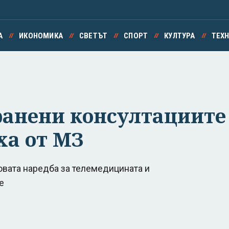
А
ИКОНОМИКА
СВЕТЪТ
СПОРТ
КУЛТУРА
ТЕХ
бранени консултациите
ха от МЗ
вата наредба за телемедицината и
е