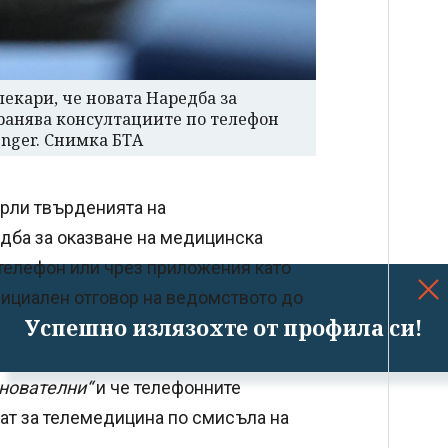
кари, че новата Наредба за
ранява консултациите по телефон
enger. Снимка БТА
ърли твърденията на
дба за оказване на медицинска
телефон или чрез приложения като
официален отговор на ведомството до
Успешно излязохте от профила си!
нователни“
и че телефонните
тат за телемедицина по смисъла на