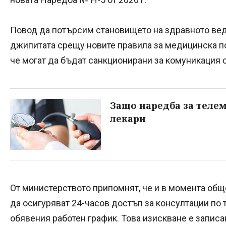
Повод да потърсим становището на здравното вед
джипитата срещу новите правила за медицинска п
че могат да бъдат санкционирани за комуникация 
Защо наредба за теле
лекари
От министерството припомнят, че и в момента об
да осигуряват 24-часов достъп за консултации по
обявения работен график. Това изискване е записан