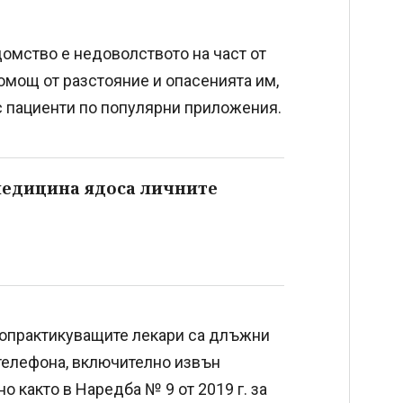
омство е недоволството на част от
омощ от разстояние и опасенията им,
с пациенти по популярни приложения.
медицина ядоса личните
щопрактикуващите лекари са длъжни
 телефона, включително извън
о както в Наредба № 9 от 2019 г. за