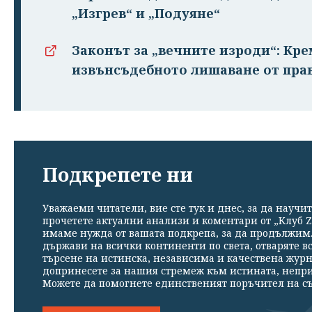
„Изгрев“ и „Подуяне“
Законът за „вечните изроди“: Кр
извънсъдебното лишаване от пра
Подкрепете ни
Уважаеми читатели, вие сте тук и днес, за да научит
прочетете актуални анализи и коментари от „Клуб Z
имаме нужда от вашата подкрепа, за да продължим. 
държави на всички континенти по света, отваряте в
търсене на истинска, независима и качествена жур
допринесете за нашия стремеж към истината, непр
Можете да помогнете единственият поръчител на съ