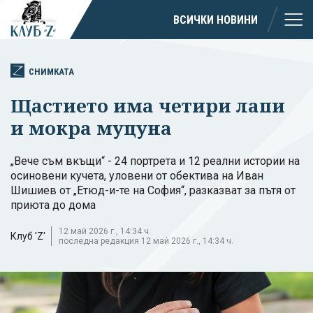
ВСИЧКИ НОВИНИ
СНИМКАТА
Щастието има четири лапи
и мокра муцуна
„Вече съм вкъщи“ - 24 портрета и 12 реални истории на
осиновени кучета, уловени от обектива на Иван
Шишиев от „Етюд-и-те на София“, разказват за пътя от
приюта до дома
12 май 2026 г., 14:34 ч.
Клуб 'Z'
последна редакция 12 май 2026 г., 14:34 ч.