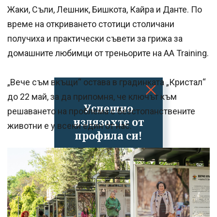
Жаки, Съли, Лешник, Бишкота, Кайра и Данте. По
време на откриването стотици столичани
получиха и практически съвети за грижа за
домашните любимци от треньорите на AA Training.
„Вече съм вкъщи“ остава в градинката „Кристал“
до 22 май, за да припомня, че ключът към
Успешно
решаването на проблема с безстопанствените
излязохте от
животни е у всеки един от нас.
профила си!