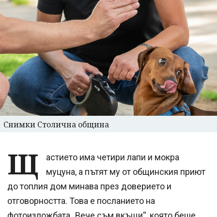
Снимки Столична община
Щ
астието има четири лапи и мокра
муцуна, а пътят му от общинския приют
до топлия дом минава през доверието и
отговорността. Това е посланието на
фотоизложбата „Вече съм вкъщи“, която беше