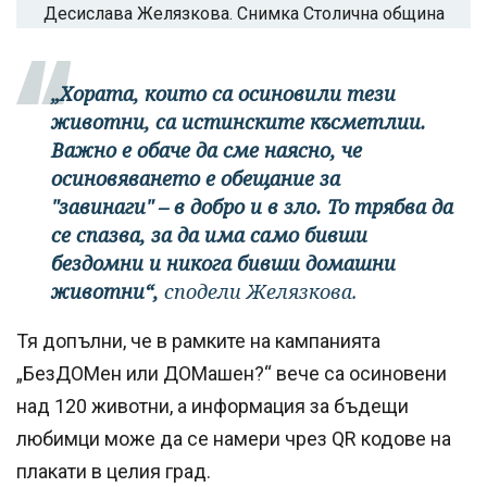
Десислава Желязкова. Снимка Столична община
„Хората, които са осиновили тези
животни, са истинските късметлии.
Важно е обаче да сме наясно, че
осиновяването е обещание за
"завинаги" – в добро и в зло. То трябва да
се спазва, за да има само бивши
бездомни и никога бивши домашни
животни“,
сподели Желязкова.
Тя допълни, че в рамките на кампанията
„БезДОМен или ДОМашен?“ вече са осиновени
над 120 животни, а информация за бъдещи
любимци може да се намери чрез QR кодове на
плакати в целия град.