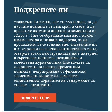
Подкрепете ни
Уважаеми читатели, вие сте тук и днес, за да
научите новините от България и света, и да
прочетете актуални анализи и коментари от
„Клуб Z“. Ние се обръщаме към вас с молба –
имаме нужда от вашата подкрепа, за да
продължим. Вече години вие, читателите ни
в 97 държави на всички континенти по света,
отваряте всеки ден страницата ни в интернет
в търсене на истинска, независима и
качествена журналистика. Вие можете да
допринесете за нашия стремеж към
истината, неприкривана от финансови
зависимости. Можете да помогнете
единственият поръчител на съдържание да
сте вие – читателите.
ПОДКРЕПЕТЕ НИ