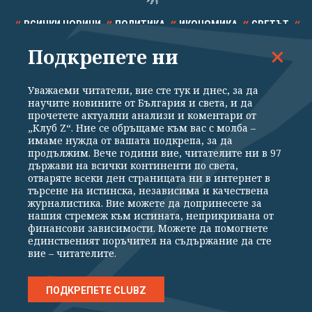
ВСИЧКИ НОВИНИ
ПОЛИТИКА
ИКОНОМИКА
СВЕТЪТ
Подкрепете ни
СПОРТ
КУЛТУРА
ТЕХНОЛОГИИ
КАЛЕЙДОСКОП
МНЕНИЯ
Уважаеми читатели, вие сте тук и днес, за да
научите новините от България и света, и да
прочетете актуални анализи и коментари от
„Клуб Z“. Ние се обръщаме към вас с молба –
имаме нужда от вашата подкрепа, за да
продължим. Вече години вие, читателите ни в 97
Общи условия
Политика за поверителност
държави на всички континенти по света,
отваряте всеки ден страницата ни в интернет в
Реклама
Партньори
Контакти
За Клуб Z
търсене на истинска, независима и качествена
Екип
Подкрепете ни
журналистика. Вие можете да допринесете за
нашия стремеж към истината, неприкривана от
финансови зависимости. Можете да помогнете
единственият поръчител на съдържание да сте
Издател на www.clubz.bg е „Клуб Зебра Медия“ ЕООД, София, ул. "Алеко
вие – читателите.
Константинов" 3. Всички права запазени 2026 „Клуб Зебра Медия“
ЕООД.
Препечатването на материали, снимки и видео от www.clubz.bg без
разрешение ще бъде преследвано по съдебен път, съгласно
ПОДКРЕПЕТЕ CLUBZ
ОБЩИТЕ УСЛОВИЯ