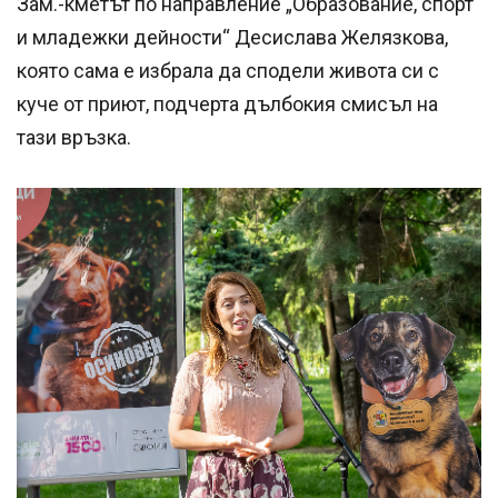
Зам.-кметът по направление „Образование, спорт
и младежки дейности“ Десислава Желязкова,
която сама е избрала да сподели живота си с
куче от приют, подчерта дълбокия смисъл на
тази връзка.