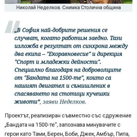
Николай Неделков. Снимка Столична община
„В София най-добрите решения се
случват, когато работим заедно. Тази
изложба е резултат от синхрона между
два екипа – "Екоравновесие" и дирекция
"Спорт и младежки дейности".
Специално благодаря на доброволците
от "Бандата на 1500-те", които са
нашият двигател и съмишленик в
спасяването на стотици кучешки
животи“
, заяви Неделков.
Проектът, реализиран съвместно със сдружение
„Бандата на 1500-те“, запознава минувачите с
герои като Тами, Берен, Боби, Джек, Амбър, Пипа,