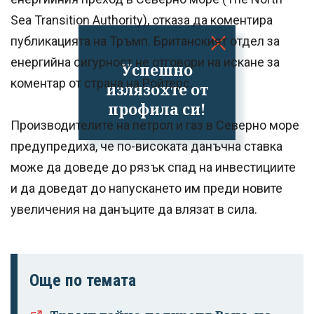
Sea Transition Authority), отказа да коментира
публикацията на Тръмп. Британският отдел за
енергийна сигурност не отговори на искане за
Успешно
коментар от страна на Ройтерс.
излязохте от
профила си!
Производителите на петрол и газ в Северно море
предупредиха, че по-високата данъчна ставка
може да доведе до рязък спад на инвестициите
и да доведат до напускането им преди новите
увеличения на данъците да влязат в сила.
Още по темата