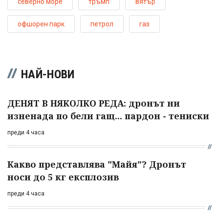
северно море
тръмп
вятър
офшорен парк
петрол
газ
НАЙ-НОВИ
ДЕНЯТ В НЯКОЛКО РЕДА: дронът ни
изненада по бели гащ... пардон - тениски
преди 4 часа
Какво представлява "Майя"? Дронът
носи до 5 кг експлозив
преди 4 часа