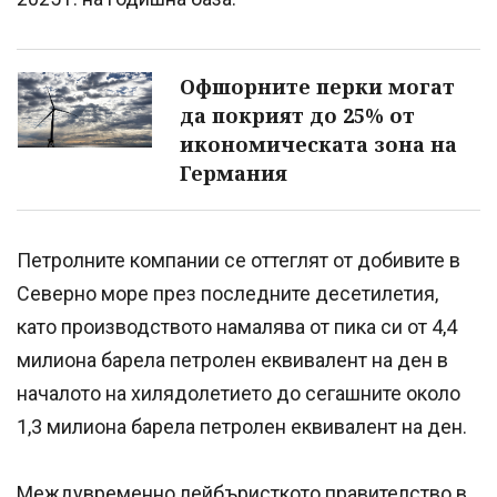
Офшорните перки могат
да покрият до 25% от
икономическата зона на
Германия
Петролните компании се оттеглят от добивите в
Северно море през последните десетилетия,
като производството намалява от пика си от 4,4
милиона барела петролен еквивалент на ден в
началото на хилядолетието до сегашните около
1,3 милиона барела петролен еквивалент на ден.
Междувременно лейбъристкото правителство в