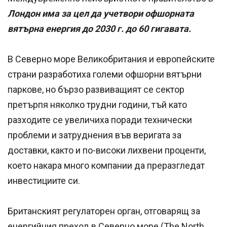
Лондон има за цел да учетвори офшорната
вятърна енергия до 2030 г. до 60 гигавата.
В Северно море Великобритания и европейските
страни разработиха големи офшорни вятърни
паркове, но бързо развиващият се сектор
претърпя няколко трудни години, тъй като
разходите се увеличиха поради технически
проблеми и затруднения във веригата за
доставки, както и по-високи лихвени проценти,
което накара много компании да преразгледат
инвестициите си.
Британският регулаторен орган, отговарящ за
енергийния преход в Северно море (The North