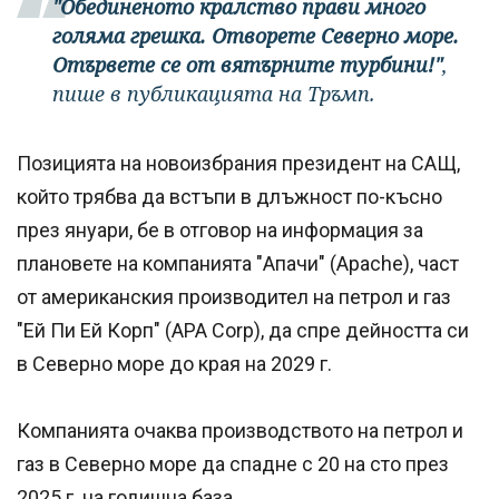
"Обединеното кралство прави много
голяма грешка. Отворете Северно море.
Отървете се от вятърните турбини!"
,
пише в публикацията на Тръмп.
Позицията на новоизбрания президент на САЩ,
който трябва да встъпи в длъжност по-късно
през януари, бе в отговор на информация за
плановете на компанията "Апачи" (Apache), част
от американския производител на петрол и газ
"Ей Пи Ей Корп" (APA Corp), да спре дейността си
в Северно море до края на 2029 г.
Компанията очаква производството на петрол и
газ в Северно море да спадне с 20 на сто през
2025 г. на годишна база.