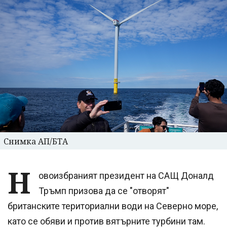
Снимка АП/БТА
Н
овоизбраният президент на САЩ Доналд
Тръмп призова да се "отворят"
британските териториални води на Северно море,
като се обяви и против вятърните турбини там.