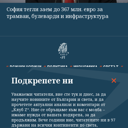
София тегли заем до 367 млн. евро за
трамваи, булеварди и инфраструктура
ВСИЧКИ НОВИНИ
ПОЛИТИКА
ИКОНОМИКА
СВЕТЪТ
Подкрепете ни
СПОРТ
КУЛТУРА
ТЕХНОЛОГИИ
КАЛЕЙДОСКОП
МНЕНИЯ
Уважаеми читатели, вие сте тук и днес, за да
научите новините от България и света, и да
прочетете актуални анализи и коментари от
„Клуб Z“. Ние се обръщаме към вас с молба –
имаме нужда от вашата подкрепа, за да
продължим. Вече години вие, читателите ни в 97
Общи условия
Политика за поверителност
държави на всички континенти по света,