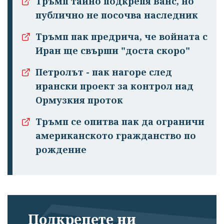
Тръмп тайно подкрепя Ванс, но
публично не посочва наследник
Тръмп пак предрича, че войната с
Иран ще свърши "доста скоро"
Петролът - пак нагоре след
ирански проект за контрол над
Ормузкия проток
Тръмп се опитва пак да ограничи
американското гражданство по
рождение
Подкрепете ни