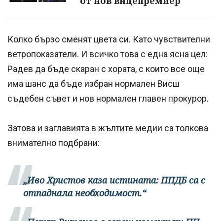
от нов вицепремиер
Колко бързо сменят цвета си. Като чувствителни
ветропоказатели. И всичко това с една ясна цел:
Радев да бъде скаран с хората, с които все още
има шанс да бъде избран нормален Висш
съдебен съвет и нов нормален главен прокурор.
Затова и заглавията в жълтите медии са толкова
внимателно подбрани:
„Иво Христов каза истината: ППДБ са с
отпаднала необходимост.“