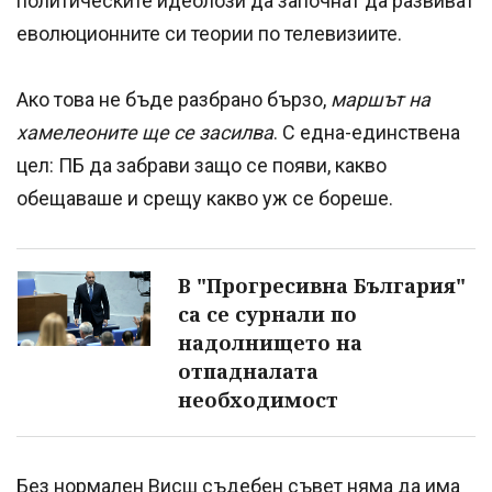
политическите идеолози да започнат да развиват
еволюционните си теории по телевизиите.
Ако това не бъде разбрано бързо,
маршът на
хамелеоните ще се засилва
. С една-единствена
цел: ПБ да забрави защо се появи, какво
обещаваше и срещу какво уж се бореше.
В "Прогресивна България"
са се сурнали по
надолнището на
отпадналата
необходимост
Без нормален Висш съдебен съвет няма да има