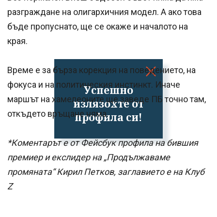
разграждане на олигархичния модел. А ако това
бъде пропуснато, ще се окаже и началото на
края.
Време е за бърза корекция на поведението, на
фокуса и на политическия инстинкт. Иначе
Успешно
маршът на хамелеоните ще заведе ПБ точно там,
излязохте от
откъдето връщане няма.
профила си!
*Коментарът е от Фейсбук профила на бившия
премиер и екслидер на „Продължаваме
промяната“ Кирил Петков, заглавието е на Клуб
Z