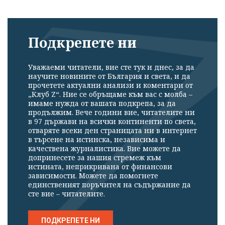
Подкрепете ни
Уважаеми читатели, вие сте тук и днес, за да
научите новините от България и света, и да
прочетете актуални анализи и коментари от
„Клуб Z“. Ние се обръщаме към вас с молба –
имаме нужда от вашата подкрепа, за да
продължим. Вече години вие, читателите ни
в 97 държави на всички континенти по света,
отваряте всеки ден страницата ни в интернет
в търсене на истинска, независима и
качествена журналистика. Вие можете да
допринесете за нашия стремеж към
истината, неприкривана от финансови
зависимости. Можете да помогнете
единственият поръчител на съдържание да
сте вие – читателите.
ПОДКРЕПЕТЕ НИ