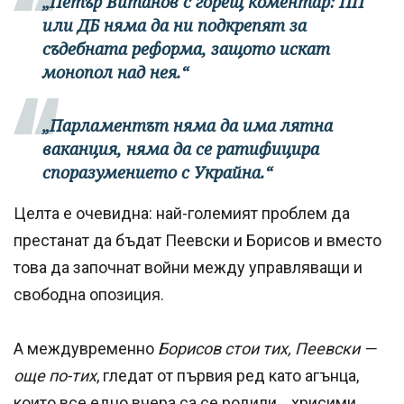
„Петър Витанов с горещ коментар: ПП
или ДБ няма да ни подкрепят за
съдебната реформа, защото искат
монопол над нея.“
„Парламентът няма да има лятна
ваканция, няма да се ратифицира
споразумението с Украйна.“
Целта е очевидна: най-големият проблем да
престанат да бъдат Пеевски и Борисов и вместо
това да започнат войни между управляващи и
свободна опозиция.
А междувременно
Борисов стои тих, Пеевски —
още по-тих
, гледат от първия ред като агънца,
които все едно вчера са се родили… хрисими…