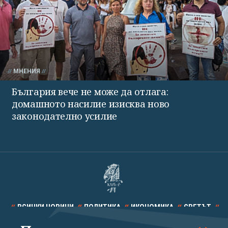
МНЕНИЯ
България вече не може да отлага:
домашното насилие изисква ново
законодателно усилие
ВСИЧКИ НОВИНИ
ПОЛИТИКА
ИКОНОМИКА
СВЕТЪТ
СПОРТ
КУЛТУРА
ТЕХНОЛОГИИ
КАЛЕЙДОСКОП