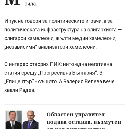
сила.
И тук не говоря за политическите играчи, а за
политическата инфраструктура на олигархията —
олигарси хамелеони, жълти медии хамелеони,
„независими“ анализатори хамелеони.
С интерес отворих ПИК: нито една негативна
статия срещу „Прогресивна България“. В
„Епицентър“ - същото. А Валерия Велева вече
хвали Радев.
Oбластен управител
подава оставка, възмутен