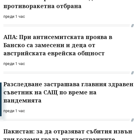
противоракетна отбрана
преди 1 час
АПА: При антисемитската проява в
Банско са замесени и деца от
австрийската еврейска общност
преди 1 час
Разследване застрашава главния здравен
съветник на САЩ по време на
пандемията
преди 1 час
Пакистан: за да отразяват събития извън
три големи града, чуждестранните