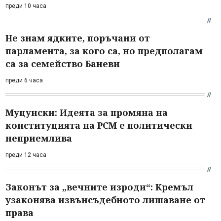
преди 10 часа
Не знам ядките, поръчани от
парламента, за кого са, но предполагам
са за семейство Баневи
преди 6 часа
Муцунски: Идеята за промяна на
конституцията на РСМ е политически
неприемлива
преди 12 часа
Законът за „вечните изроди“: Кремъл
узаконява извънсъдебното лишаване от
права