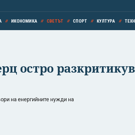
А
ИКОНОМИКА
СВЕТЪТ
СПОРТ
КУЛТУРА
ТЕХ
ерц остро разкритику
вори на енергийните нужди на