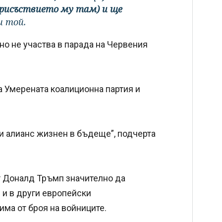
присъствието му там) и ще
ви той.
но не участва в парада на Червения
а Умерената коалиционна партия и
зи алианс жизнен в бъдеще”, подчерта
т Доналд Тръмп значително да
 и в други европейски
сима от броя на войниците.