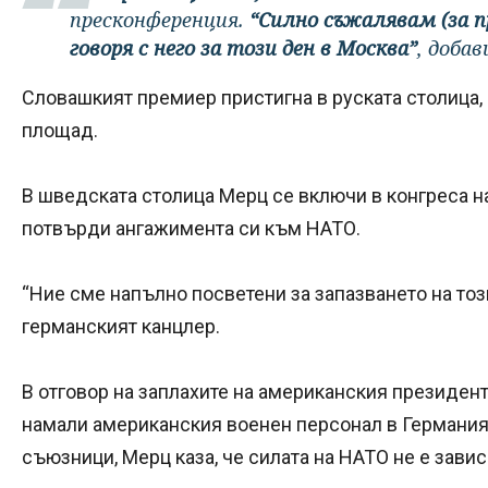
пресконференция.
“Силно съжалявам (за 
говоря с него за този ден в Москва”
, доба
Словашкият премиер пристигна в руската столица, 
площад.
В шведската столица Мерц се включи в конгреса н
потвърди ангажимента си към НАТО.
“Ние сме напълно посветени за запазването на то
германският канцлер.
В отговор на заплахите на американския президен
намали американския военен персонал в Германия
съюзници, Мерц каза, че силата на НАТО не е зави