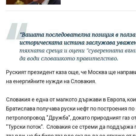
"Вашата последователна позиция в полза
историческата истина заслужава уважен
тяхната среща и оцени "суверенната вън
да води словашкото правителство.
Руският президент каза още, че Москва ще напра
на енергийните нужди на Словакия.
Словакия е една от малкото държави в Европа, коит
Братислава получава руски нефт по построения по
петролопровод "Дружба", докато природният газ о
"Турски поток". Словакия се стреми да поддържа 
твърди, че би било твърде скъпо да се откаже от р