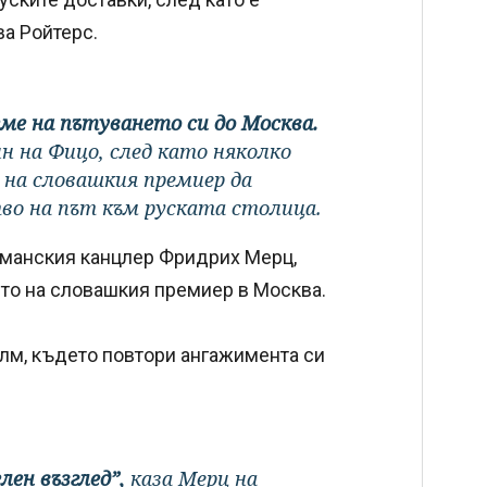
ва Ройтерс.
ме на пътуването си до Москва.
н на Фицо, след като няколко
на словашкия премиер да
во на път към руската столица.
рманския канцлер Фридрих Мерц,
ето на словашкия премиер в Москва.
лм, където повтори ангажимента си
лен възглед”,
каза Мерц на