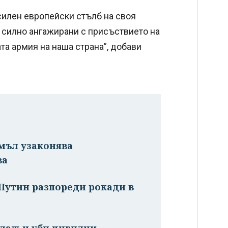
силен европейски стълб на своя
е силно ангажирани с присъствието на
та армия на наша страна”, добави
емъл узаконява
ва
 Путин разпореди рокади в
плаж и уби цивилни