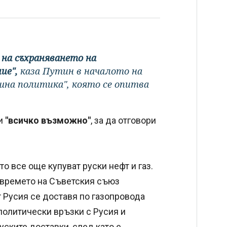
 на съхраняването на
ие",
каза Путин в началото на
шна политика", която се опитва
ви
"всичко възможно"
, за да отговори
о все още купуват руски нефт и газ.
 времето на Съветския съюз
т Русия се доставя по газопровода
политически връзки с Русия и
уските доставки, след като е