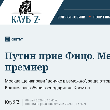
ВСИЧКИ НОВИНИ
ПОЛИТИК
СВЕТЪТ
Путин прие Фицо. М
премиер
Москва ще направи "всичко възможно", за да отго
Братислава, обяви господарят на Кремъл
09 май 2026 г., 16:40 ч.
Клуб 'Z'
последна редакция 09 май 2026 г., 16:42 ч.