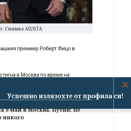
 г. Снимка АП/БТА
вашкия премиер Роберт Фицо в
стигна в Москва по време на
Успешно излязохте от профила си!
 9 май в Москва. Путин: Не
о никого