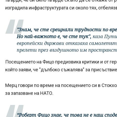
изградила инфраструктурата си около тях, отбеляз
"Знам, че сте срещнали трудности по вре
Но най-важното е, че сте тук",
каза Пути
европейски държави отказаха самолетът 
прелети през въздушното им пространст
Посещението на Фицо предизвика критики и от ге
който заяви, че "дълбоко съжалява" за присъстви
Мерц говори по време на посещението си в Стокхо
за запазване на НАТО.
“Роберт Фицо знае, че това не е наш споде