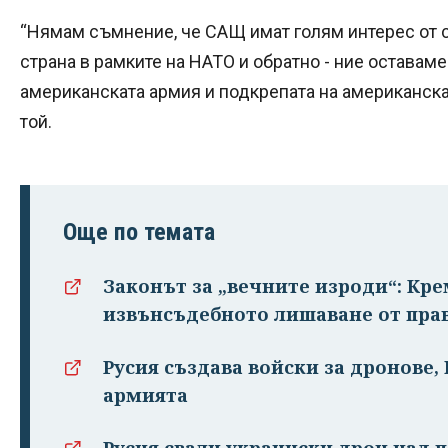
“Нямам съмнение, че САЩ имат голям интерес от 
страна в рамките на НАТО и обратно - ние оставам
американската армия и подкрепата на американска
той.
Още по темата
Законът за „вечните изроди“: Кр
извънсъдебното лишаване от пра
Русия създава войски за дронове,
армията
Русия свали украински дрон над 