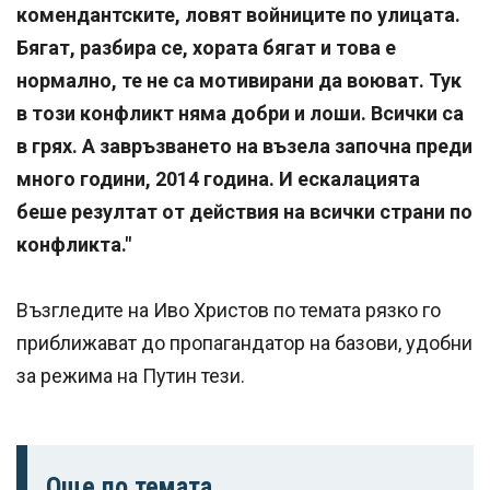
комендантските, ловят войниците по улицата.
Бягат, разбира се, хората бягат и това е
нормално, те не са мотивирани да воюват. Тук
в този конфликт няма добри и лоши. Всички са
в грях. А завръзването на възела започна преди
много години, 2014 година. И ескалацията
беше резултат от действия на всички страни по
конфликта."
Възгледите на Иво Христов по темата рязко го
приближават до пропагандатор на базови, удобни
за режима на Путин тези.
Още по темата