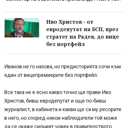
Иво Христов - от
евродепутат на БСП, през
стратег на Радев, до вице
без портфейл
Иванов не го назова, но предисторията сочи към
един от вицепремиерите без портфейл.
Все така не е ясно какво точно ще прави Иво
Христов, бивш евродепутат и още по-бивш
журналист, в кабинета и какви ще са му ресорите
в него, но според някои наблюдатели той може
да се окаже силният човек в правителството.