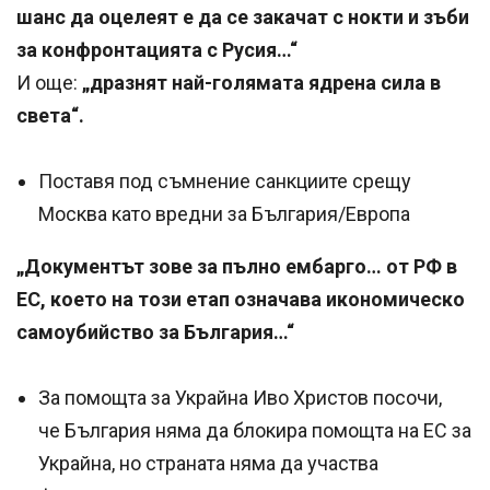
шанс да оцелеят е да се закачат с нокти и зъби
за конфронтацията с Русия…“
И още:
„дразнят най-голямата ядрена сила в
света“.
Поставя под съмнение санкциите срещу
Москва като вредни за България/Европа
„Документът зове за пълно ембарго… от РФ в
ЕС, което на този етап означава икономическо
самоубийство за България…“
За помощта за Украйна Иво Христов посочи,
че България няма да блокира помощта на ЕС за
Украйна, но страната няма да участва