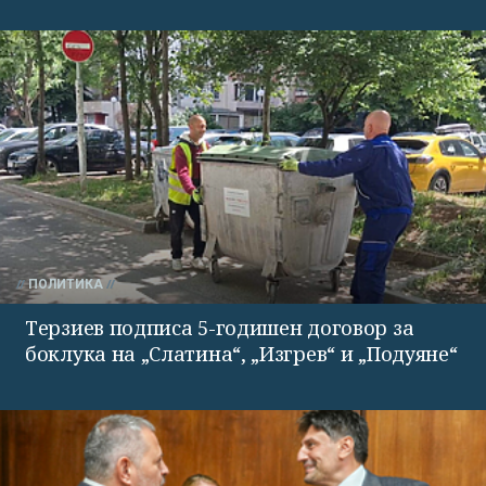
ПОЛИТИКА
Терзиев подписа 5-годишен договор за
боклука на „Слатина“, „Изгрев“ и „Подуяне“