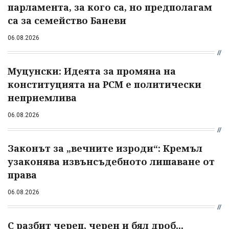
парламента, за кого са, но предполагам
са за семейство Баневи
06.08.2026
Муцунски: Идеята за промяна на
конституцията на РСМ е политически
неприемлива
06.08.2026
Законът за „вечните изроди“: Кремъл
узаконява извънсъдебното лишаване от
права
06.08.2026
С разбит череп, черен и бял дроб...