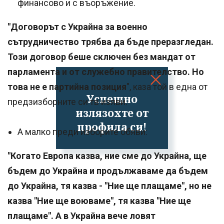
финансово и с въоръжение.
"Договорът с Украйна за военно
сътрудничество трябва да бъде преразгледан.
Този договор беше сключен без мандат от
парламента и от служебно правителство. Но
това не е партийна позиция
", каза той в една от
Успешно
предзизборните си тв изяви.
излязохте от
профила си!
А малко преди изборите обяви:
"Когато Европа казва, ние сме до Украйна, ще
бъдем до Украйна и продължаваме да бъдем
до Украйна, тя казва - "Ние ще плащаме", но не
казва "Ние ще воюваме", тя казва "Ние ще
плащаме". А в Украйна вече ловят