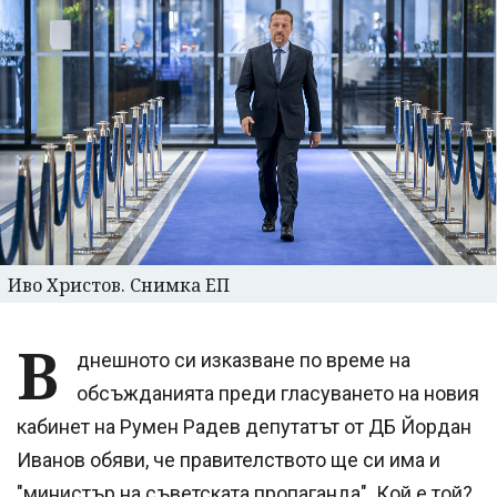
Иво Христов. Снимка ЕП
В
днешното си изказване по време на
обсъжданията преди гласуването на новия
кабинет на Румен Радев депутатът от ДБ Йордан
Иванов обяви, че правителството ще си има и
"министър на съветската пропаганда". Кой е той?