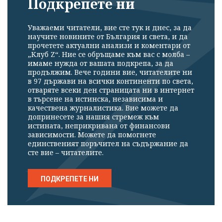
Подкрепете ни
Уважаеми читатели, вие сте тук и днес, за да
научите новините от България и света, и да
прочетете актуални анализи и коментари от
„Клуб Z“. Ние се обръщаме към вас с молба –
имаме нужда от вашата подкрепа, за да
продължим. Вече години вие, читателите ни
в 97 държави на всички континенти по света,
отваряте всеки ден страницата ни в интернет
в търсене на истинска, независима и
качествена журналистика. Вие можете да
допринесете за нашия стремеж към
истината, неприкривана от финансови
зависимости. Можете да помогнете
единственият поръчител на съдържание да
сте вие – читателите.
ПОДКРЕПЕТЕ НИ