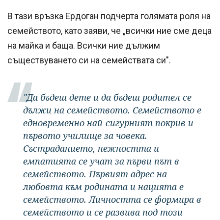
В тази връзка Ердоган подчерта голямата роля на
семейството, като заяви, че „всички ние сме деца
на майка и баща. Всички ние дължим
съществуването си на семействата си".
"Да бъдеш дете и да бъдеш родител се
дължи на семейството. Семейството е
едновременно най-сигурният покрив и
първото училище за човека.
Състраданието, нежността и
емпатията се учат за първи път в
семейството. Първият адрес на
любовта към родината и нацията е
семейството. Личността се формира в
семейството и се развива под този