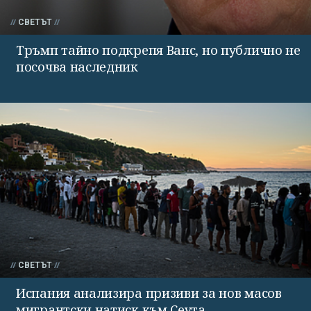
СВЕТЪТ
Тръмп тайно подкрепя Ванс, но публично не
посочва наследник
СВЕТЪТ
Испания анализира призиви за нов масов
мигрантски натиск към Сеута