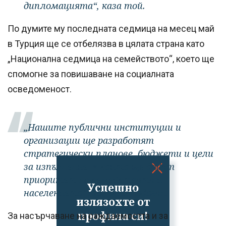
дипломацията“, каза той.
По думите му последната седмица на месец май
в Турция ще се отбелязва в цялата страна като
„Национална седмица на семейството“, което ще
спомогне за повишаване на социалната
осведоменост.
„Нашите публични институции и
организации ще разработят
стратегически планове, бюджети и цели
за изпълнение, в които ще дадат
приоритет на семействата и
Успешно
населението“, допълни Ердоган.
излязохте от
профила си!
За насърчаване на раждаемостта и за