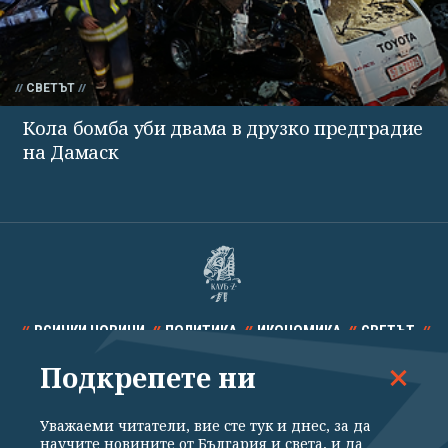
СВЕТЪТ
Кола бомба уби двама в друзко предградие
на Дамаск
ВСИЧКИ НОВИНИ
ПОЛИТИКА
ИКОНОМИКА
СВЕТЪТ
Подкрепете ни
СПОРТ
КУЛТУРА
ТЕХНОЛОГИИ
КАЛЕЙДОСКОП
МНЕНИЯ
Уважаеми читатели, вие сте тук и днес, за да
научите новините от България и света, и да