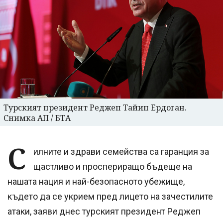
Турският президент Реджеп Тайип Ердоган.
Снимка АП / БТА
С
илните и здрави семейства са гаранция за
щастливо и проспериращо бъдеще на
нашата нация и най-безопасното убежище,
където да се укрием пред лицето на зачестилите
атаки, заяви днес турският президент Реджеп