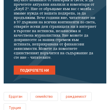
прочетете актуални анализи и коментари от
„Клуб Z“. Ние се обръщаме към вас с молба –
имаме нужда от вашата подкрепа, за да
продължим. Вече години вие, читателите ни
в 97 държави на всички континенти по света,
отваряте всеки ден страницата ни в интернет
в търсене на истинска, независима и
качествена журналистика. Вие можете да
допринесете за нашия стремеж към
истината, неприкривана от финансови
зависимости. Можете да помогнете
единственият поръчител на съдържание да
сте вие – читателите.
ПОДКРЕПЕТЕ НИ
Ердоган
семейство
раждаемост
Турция