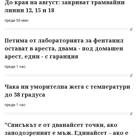
До края на август: закриват трамвайни
линии 12, 15 и 18
преди 50 мин
Петима от лабораторията за фентанил
остават в ареста, двама - под домашен
арест, един - с гаранция
преди 1 час
Чака ни уморителна жега с температури
до 38 градуса
преди 1 час
"Списъкът е от дванайсет точки, ако
заподозреният е мъж. Единайсет – ако е