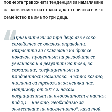
подчерта тревожната тенденция за намаляване
на населението на страната, като призова всяко
семейство да има по три деца.
„Призивите ни за три деца във всяко
семейство се оказаха оправдани.
Възрастта за сключване на брак се
покачва, процентът на разводите се
увеличава и в резултат на това, за
съжаление, коефициентът на
плодовитост намалява. Честно казано,
числата са тревожни за всички нас.
Например, от 2017 г. насам
коефициентът на плодовитост е паднал
под 2,1 – нивото, необходимо за
заместване на населението“, каза той.