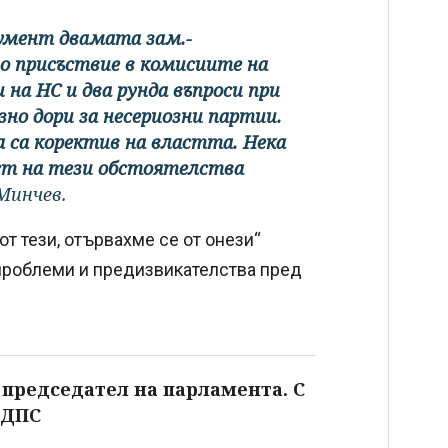
гумент двамата зам.-
но присъствие в комисиите на
на НС и два рунда въпроси при
зно дори за несериозни партии.
а са коректив на властта. Нека
ост на тези обстоятелства
Минчев.
от тези, отървахме се от онези“
 проблеми и предизвикателства пред
председател на парламента. С
 ДПС