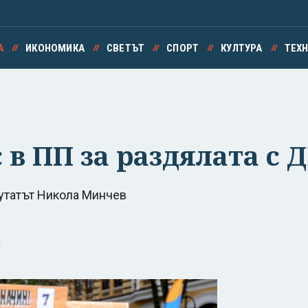
А
ИКОНОМИКА
СВЕТЪТ
СПОРТ
КУЛТУРА
ТЕХ
в ПП за раздялата с 
утатът Никола Минчев
.