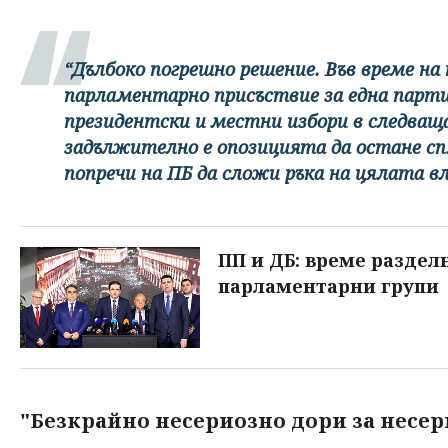
“Дълбоко погрешно решение. Във време на
парламентарно присъствие за една парт
президентски и местни избори в следваща
задължително е опозицията да остане сп
попречи на ПБ да сложи ръка на цялата в
ПП и ДБ: време раздел
парламентарни групи
"Безкрайно несериозно дори за несе