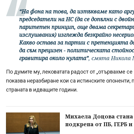
“На фона на това, да изтъкваме като ар
председатели на НС (да се допълни с двой
паритетен принцип, още двама секретари 
изслушвания) изглежда безкрайно несерио
Какво остава за партии с претенцията д
да съм прецизен - политическата стойн
гравитира около нулата”
, смята Никола 
По думите му, лековатата радост от „отървахме се 
показва неразбиране кои са истинските опоненти,
страната в идващите години.
Михаела Доцова стана 
подкрепа от ПБ, ГЕРБ и