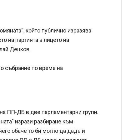
омяната“, който публично изразява
то на партията в лицето на
лай Денков.
но събрание по време на
на ПП-ДБ в две парламентарни групи.
ата" изрази разбиране към
него обаче то би могло да даде и