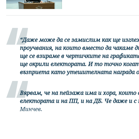
“Даже може да се замислим как ще изгл
проучвания, на които вместо да чакаме 
ще се взираме в чертичките на графикат
ще окрили електората. И то точно когат
възприета като утешителната награда о
Вярвам, че на пейзажа има и хора, които
електората и на ПП, и на ДБ. Че даже и с
Минчев.