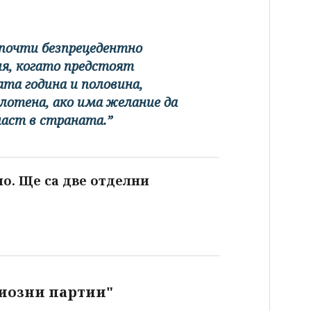
 почти безпрецедентно
ия, когато предстоят
та година и половина,
лотена, ако има желание да
ласт в страната.”
но. Ще са две отделни
риозни партии"