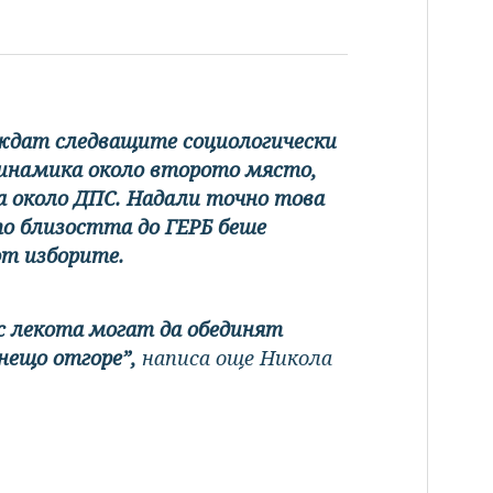
еждат следващите социологически
динамика около второто място,
а около ДПС. Надали точно това
о близостта до ГЕРБ беше
т изборите.
 с лекота могат да обединят
 нещо отгоре”,
написа още Никола