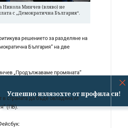
 Никола Минчев (вляво) не
ялата с „Демократична България“.
ритикува решението за разделяне на
ократична България“ на две
 Минчев „Продължаваме промяната“
Успешно излязохте от профила си!
 в страната да бъде овладяна от
“ (ПБ).
Фейсбук: