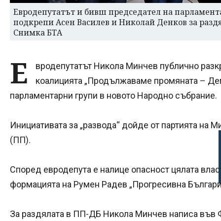
Евродепутатът и бивш председател на парламента
подкрепи Асен Василев и Николай Денков за разд
Снимка БТА
Е
вродепутатът Никола Минчев публично разк
коалицията „Продължаваме промяната – Дем
парламентарни групи в новото Народно събрание.
Инициативата за „развода“ дойде от партията на
(ПП).
Според евродепута е налице опасност цялата власт
формацията на Румен Радев „Прогресивна България
За раздялата в ПП-ДБ Никола Минчев написа във 