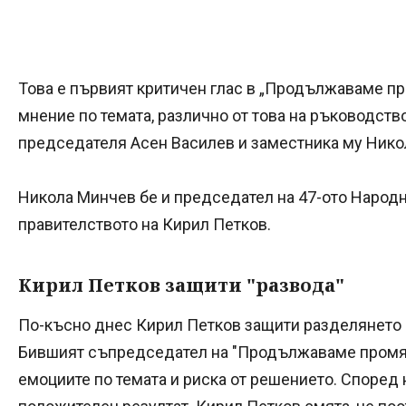
Това е първият критичен глас в „Продължаваме пр
мнение по темата, различно от това на ръководство
председателя Асен Василев и заместника му Нико
Никола Минчев бе и председател на 47-ото Народ
правителството на Кирил Петков.
Кирил Петков защити "развода"
По-късно днес Кирил Петков защити разделянето 
Бившият съпредседател на "Продължаваме промян
емоциите по темата и риска от решението. Според 