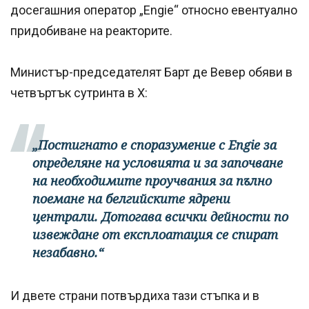
досегашния оператор „Engie“ относно евентуално
придобиване на реакторите.
Министър-председателят Барт де Вевер обяви в
четвъртък сутринта в X:
„Постигнато е споразумение с Engie за
определяне на условията и за започване
на необходимите проучвания за пълно
поемане на белгийските ядрени
централи. Дотогава всички дейности по
извеждане от експлоатация се спират
незабавно.“
И двете страни потвърдиха тази стъпка и в