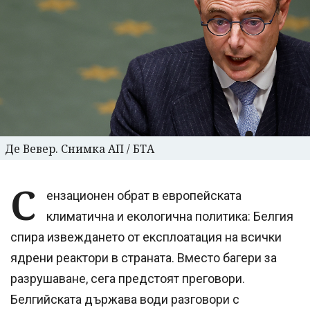
Де Вевер. Снимка АП / БТА
С
ензационен обрат в европейската
климатична и екологична политика: Белгия
спира извеждането от експлоатация на всички
ядрени реактори в страната. Вместо багери за
разрушаване, сега предстоят преговори.
Белгийската държава води разговори с