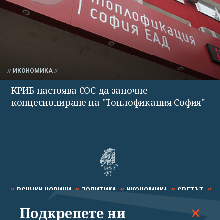
ИКОНОМИКА
КРИБ настоява СОС да започне
концесиониране на "Топлофикация София"
ВСИЧКИ НОВИНИ
ПОЛИТИКА
ИКОНОМИКА
СВЕТЪТ
Подкрепете ни
СПОРТ
КУЛТУРА
ТЕХНОЛОГИИ
КАЛЕЙДОСКОП