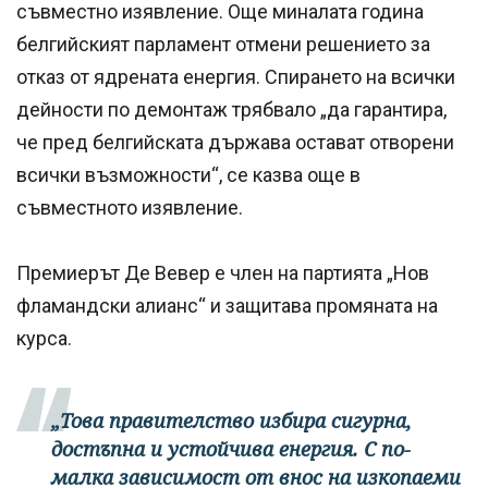
съвместно изявление. Още миналата година
белгийският парламент отмени решението за
отказ от ядрената енергия. Спирането на всички
дейности по демонтаж трябвало „да гарантира,
че пред белгийската държава остават отворени
всички възможности“, се казва още в
съвместното изявление.
Премиерът Де Вевер е член на партията „Нов
фламандски алианс“ и защитава промяната на
курса.
„Това правителство избира сигурна,
достъпна и устойчива енергия. С по-
малка зависимост от внос на изкопаеми