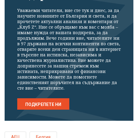
Уважаеми читатели, вие сте тук и днес, за да
научите новините от България и света, и да
прочетете актуални анализи и коментари от
„Клуб Z“. Ние се обръщаме към вас с молба –
имаме нужда от вашата подкрепа, за да
продължим. Вече години вие, читателите ни
в 97 държави на всички континенти по света,
отваряте всеки ден страницата ни в интернет
в търсене на истинска, независима и
качествена журналистика. Вие можете да
допринесете за нашия стремеж към
истината, неприкривана от финансови
зависимости. Можете да помогнете
единственият поръчител на съдържание да
сте вие – читателите.
ПОДКРЕПЕТЕ НИ
АЕЦ
Белгия