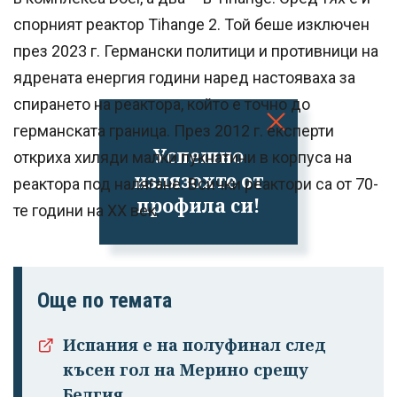
спорният реактор Tihange 2. Той беше изключен
през 2023 г. Германски политици и противници на
ядрената енергия години наред настояваха за
спирането на реактора, който е точно до
германската граница. През 2012 г. експерти
Успешно
откриха хиляди малки пукнатини в корпуса на
излязохте от
реактора под налягане. Всички реактори са от 70-
профила си!
те години на XX век.
Още по темата
Испания е на полуфинал след
късен гол на Мерино срещу
Белгия