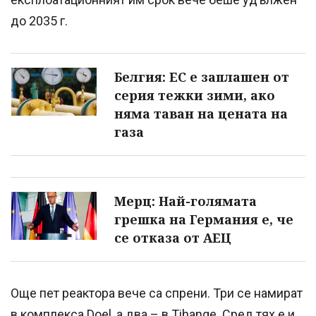
до 2035 г.
Белгия: ЕС е заплашен от
серия тежки зими, ако
няма таван на цената на
газа
Мерц: Най-голямата
грешка на Германия е, че
се отказа от АЕЦ
Още пет реактора вече са спрени. Три се намират
в комплекса Doel, а два – в Tihange. Сред тях е и